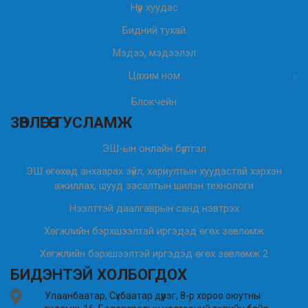
Нүүр хуудас
Бидний тухай
Мэдээ, мэдээлэл
Цахим ном
Блокчейн
ЗӨВЛӨГӨӨ ТУСЛАМЖ
ЭШ-ын онлайн бүртгэл
ЭШ өгөхөд анхаарах зүйл, хариултын хуудастай хэрхэн
ажиллах, шууд засалтын шилэн технологи
Нээлттэй даалгаврын санд нэвтрэх
Хөгжлийн бэрхшээлтэй иргэдэд өгөх зөвлөмж
Хөгжлийн бэрхшээлтэй иргэдэд өгөх зөвлөмж 2
БИДЭНТЭЙ ХОЛБОГДОХ
Улаанбаатар, Сүхбаатар дүүрэг, 8-р хороо оюутны