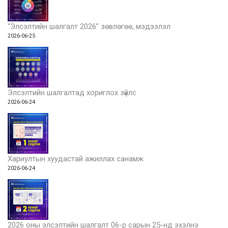
“Элсэлтийн шалгалт 2026” зөвлөгөө, мэдээлэл
2026-06-25
Элсэлтийн шалгалтад хориглох зүйлс
2026-06-24
Хариултын хуудастай ажиллах санамж
2026-06-24
2026 оны элсэлтийн шалгалт 06-р сарын 25-нд эхэлнэ