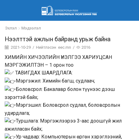
Эхлэл
Мэдээлэл
Нээлттэй ажлын байранд урьж байна
2021-10-29
/
Нийтлэсэн
eec.mn
/
2016
ХИМИЙН ХИЧЭЭЛИЙН ҮНЭЛГЭЭ ХАРИУЦСАН
МЭРГЭЖИЛТЭН – 1 орон тоо
ТАВИГДАХ ШААРДЛАГА:
Мэргэжил: Химийн багш, судлаач;
Боловсрол: Бакалавр болон түүнээс дээш
зэрэгтэй байх;
Мэргэшил: Боловсрол судлал, боловсролын
удирдлага;
Туршлага: Мэргэжлээрээ 3-аас доошгүй жил
ажилласан байх;
Ур чадвар: Компьютерын өргөн хэрэглээний,