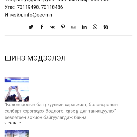
Утас: 70119498, 70118486
И-мэйл: info@eec.mn
ШИНЭ МЭДЭЭЛЭЛ
“Боловсролын багц хуулийн хэрэгжилт, боловсролын
салбарт хэрэгжүүлэх бодлого, хүрэх үр дүнг танилцуулах”
зөвлөгөөн зохион байгуулагдаж байна
2026-07-02