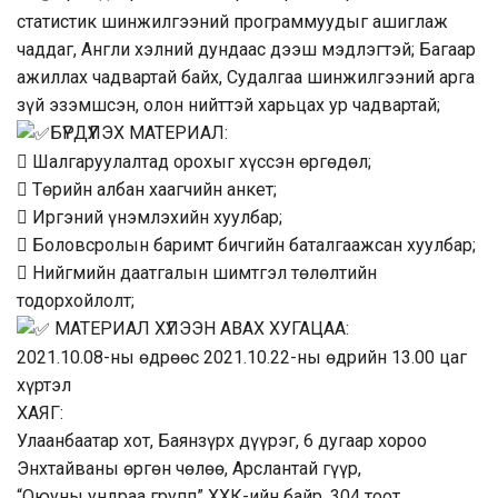
статистик шинжилгээний программуудыг ашиглаж
чаддаг, Англи хэлний дундаас дээш мэдлэгтэй; Багаар
ажиллах чадвартай байх, Судалгаа шинжилгээний арга
зүй эзэмшсэн, олон нийттэй харьцах ур чадвартай;
БҮРДҮҮЛЭХ МАТЕРИАЛ:
 Шалгаруулалтад орохыг хүссэн өргөдөл;
 Төрийн албан хаагчийн анкет;
 Иргэний үнэмлэхийн хуулбар;
 Боловсролын баримт бичгийн баталгаажсан хуулбар;
 Нийгмийн даатгалын шимтгэл төлөлтийн
тодорхойлолт;
МАТЕРИАЛ ХҮЛЭЭН АВАХ ХУГАЦАА:
2021.10.08-ны өдрөөс 2021.10.22-ны өдрийн 13.00 цаг
хүртэл
ХАЯГ:
Улаанбаатар хот, Баянзүрх дүүрэг, 6 дугаар хороо
Энхтайваны өргөн чөлөө, Арслантай гүүр,
“Оюуны ундраа групп” ХХК-ийн байр, 304 тоот