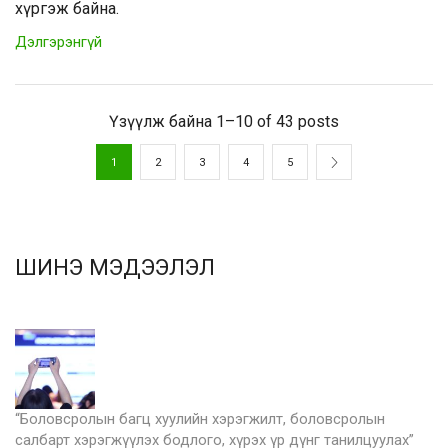
хүргэж байна.
Дэлгэрэнгүй
Үзүүлж байна 1–10 of 43 posts
1
2
3
4
5
ШИНЭ МЭДЭЭЛЭЛ
“Боловсролын багц хуулийн хэрэгжилт, боловсролын
салбарт хэрэгжүүлэх бодлого, хүрэх үр дүнг танилцуулах”