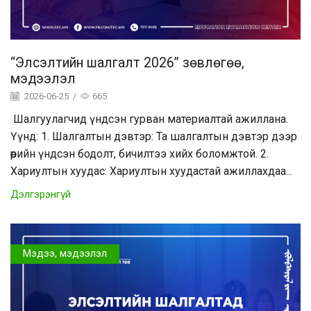
“Элсэлтийн шалгалт 2026” зөвлөгөө,
мэдээлэл
2026-06-25
/
665
Шалгуулагчид үндсэн гурван материалтай ажиллана.
Үүнд: 1. Шалгалтын дэвтэр: Та шалгалтын дэвтэр дээр
өөрийн үндсэн бодолт, бичилтээ хийх боломжтой. 2.
Хариултын хуудас: Хариултын хуудастай ажиллахдаа...
Дэлгэрэнгүй
Мэдээ, мэдээлэл