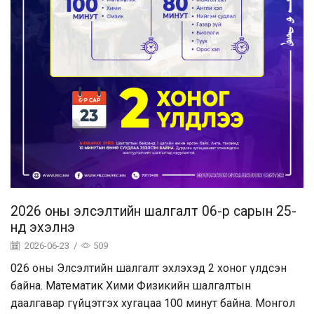
2026 оны элсэлтийн шалгалт 06-р сарын 25-
нд эхэлнэ
2026-06-23
/
509
026 оны Элсэлтийн шалгалт эхлэхэд 2 хоног үлдсэн
байна. Математик Хими Физикийн шалгалтын
даалгавар гүйцэтгэх хугацаа 100 минут байна. Монгол