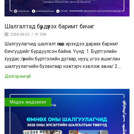
Шалгалтад бүрдүүлэх баримт бичиг
2026-06-22
/
338
Шалгуулагчид шалгалт өгөхөөр ирэхдээ дараах баримт
бичгүүдийг бүрдүүлсэн байна. Үүнд: 1. Бүртгэлийн
хуудас /өөрийн бүртгэлийн дугаар, нууц үгээ ашиглан
шалгуулагчийн булангаар нэвтэрч хэвлэж авна/ 2....
Дэлгэрэнгүй
Мэдээ, мэдээлэл