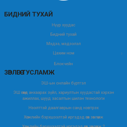
БИДНИЙ ТУХАЙ
Нүүр хуудас
Бидний тухай
Мэдээ, мэдээлэл
Цахим ном
Блокчейн
ЗӨВЛӨГӨӨ ТУСЛАМЖ
ЭШ-ын онлайн бүртгэл
ЭШ өгөхөд анхаарах зүйл, хариултын хуудастай хэрхэн
ажиллах, шууд засалтын шилэн технологи
Нээлттэй даалгаврын санд нэвтрэх
Хөгжлийн бэрхшээлтэй иргэдэд өгөх зөвлөмж
Хөгжлийн бэрхшээлтэй иргэдэд өгөх зөвлөмж 2