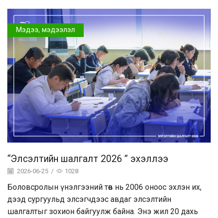
Мэдээ, мэдээлэл
“Элсэлтийн шалгалт 2026 ” эхэллээ
2026-06-25
/
1028
Боловсролын үнэлгээний төв нь 2006 оноос эхлэн их,
дээд сургуульд элсэгчдээс авдаг элсэлтийн
шалгалтыг зохион байгуулж байна. Энэ жил 20 дахь