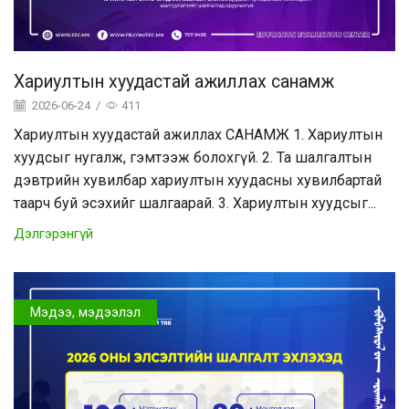
Хариултын хуудастай ажиллах санамж
2026-06-24
/
411
Хариултын хуудастай ажиллах САНАМЖ 1. Хариултын
хуудсыг нугалж, гэмтээж болохгүй. 2. Та шалгалтын
дэвтрийн хувилбар хариултын хуудасны хувилбартай
таарч буй эсэхийг шалгаарай. 3. Хариултын хуудсыг...
Дэлгэрэнгүй
Мэдээ, мэдээлэл