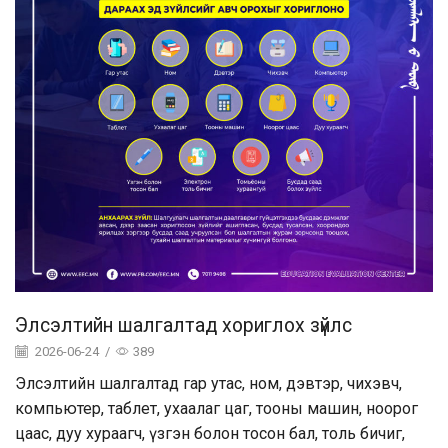
Элсэлтийн шалгалтад хориглох зүйлс
2026-06-24
/
389
Элсэлтийн шалгалтад гар утас, ном, дэвтэр, чихэвч,
компьютер, таблет, ухаалаг цаг, тооны машин, ноорог
цаас, дуу хураагч, үзгэн болон тосон бал, толь бичиг,