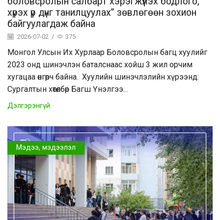
боловсролын салбарт хэрэгжүүлэх бодлого,
хүрэх үр дүнг танилцуулах” зөвлөгөөн зохион
байгуулагдаж байна
2026-07-02
/
375
Монгол Улсын Их Хурлаар Боловсролын багц хуулийг
2023 онд шинэчлэн баталснаас хойш 3 жил орчим
хугацаа өнгөрч байна. Хуулийн шинэчлэлийн хүрээнд:
Сургалтын хөтөлбөр Багш Үнэлгээ...
Дэлгэрэнгүй
Мэдээ, мэдээлэл