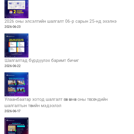
2026 оны элсэлтийн шалгалт 06-р сарын 25-нд эхэлнэ
2026-06-23
Шалгалтад бүрдүүлэх баримт бичиг
2026-06-22
Улаанбаатар хотод шалгалт өгөх өмнөх оны төгсөгчдийн
шалгалтын төвийн мэдээлэл
2026-06-17