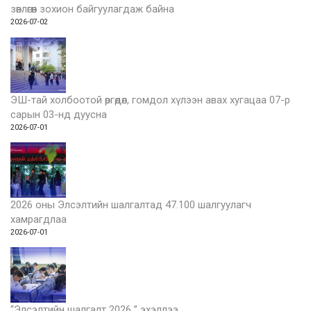
зөвлөгөөн зохион байгуулагдаж байна
2026-07-02
ЭШ-тай холбоотой өргөдөл, гомдол хүлээн авах хугацаа 07-р
сарын 03-нд дуусна
2026-07-01
2026 оны Элсэлтийн шалгалтад 47.100 шалгуулагч
хамрагдлаа
2026-07-01
“Элсэлтийн шалгалт 2026 ” эхэллээ