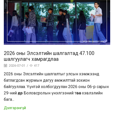
2026 оны Элсэлтийн шалгалтад 47.100
шалгуулагч хамрагдлаа
2026-07-01
/
417
2026 оны Элсэлтийн шалгалтыг улсын хэмжээнд
батлагдсан журмын дагуу амжилттай зохион
байгууллаа. Үүнтэй холбогдуулан 2026 оны 06-р сарын
29-ний өдөр Боловсролын үнэлгээний төвөөс хэвлэлийн
бага...
Дэлгэрэнгүй