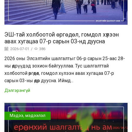
ЭШ-тай холбоотой өргөдөл, гомдол хүлээн
авах хугацаа 07-р сарын 03-нд дуусна
2026-07-01
/
386
2026 оны Элсэлтийн шалгалтыг 06-р сарын 25-аас 28-
ны өдрүүдэд зохион байгууллаа. Тус шалгалттай
холбоотой өргөдөл, гомдол хүлээн авах хугацаа 07-р
сарын 03-ны өдөр дуусна. Иймд...
Дэлгэрэнгүй
Мэдээ, мэдээлэл