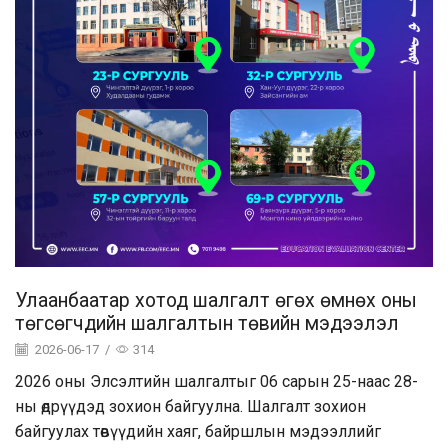
Улаанбаатар хотод шалгалт өгөх өмнөх оны
төгсөгчдийн шалгалтын төвийн мэдээлэл
2026-06-17
/
314
2026 оны Элсэлтийн шалгалтыг 06 сарын 25-наас 28-
ны өдрүүдэд зохион байгуулна. Шалгалт зохион
байгуулах төвүүдийн хаяг, байршлын мэдээллийг