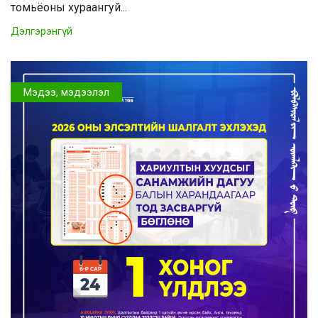
томьёоны хураангуй...
Дэлгэрэнгүй
Мэдээ, мэдээлэл