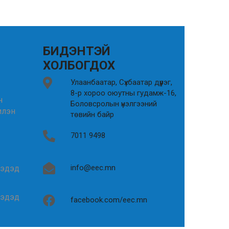
БИДЭНТЭЙ
ХОЛБОГДОХ
Улаанбаатар, Сүхбаатар дүүрэг,
8-р хороо оюутны гудамж-16,
н
Боловсролын үнэлгээний
илэн
төвийн байр
7011 9498
info@eec.mn
гэдэд
гэдэд
facebook.com/eec.mn