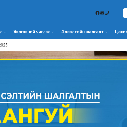
эл
Үнэлгээний чиглэл
Элсэлтийн шалгалт
Цахи
 2025