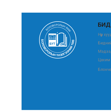
БИД
Нүүр ху
Бидний
Мэдээ
Цахим
Блокч