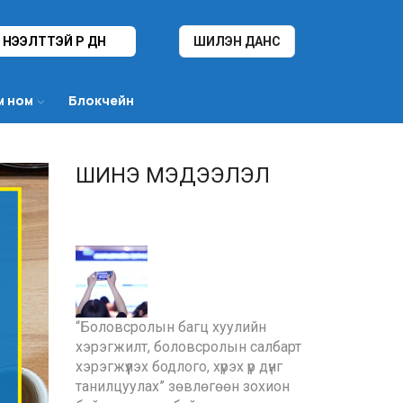
НЭЭЛТТЭЙ ҮР ДҮН
ШИЛЭН ДАНС
м ном
Блокчейн
ШИНЭ МЭДЭЭЛЭЛ
“Боловсролын багц хуулийн
хэрэгжилт, боловсролын салбарт
хэрэгжүүлэх бодлого, хүрэх үр дүнг
танилцуулах” зөвлөгөөн зохион