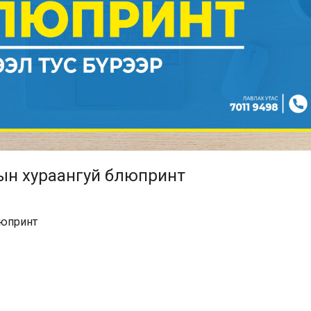
ын хураангуй блюпринт
люпринт