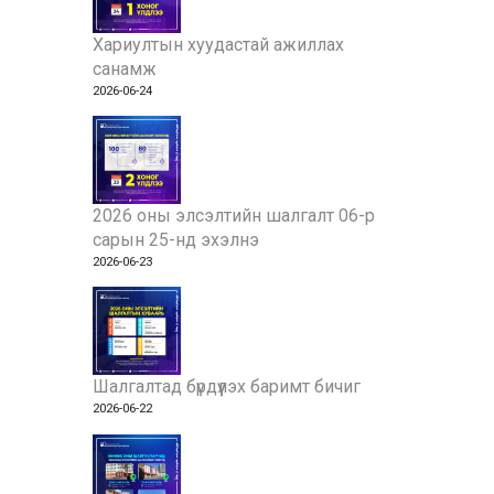
Хариултын хуудастай ажиллах
санамж
2026-06-24
2026 оны элсэлтийн шалгалт 06-р
сарын 25-нд эхэлнэ
2026-06-23
Шалгалтад бүрдүүлэх баримт бичиг
2026-06-22