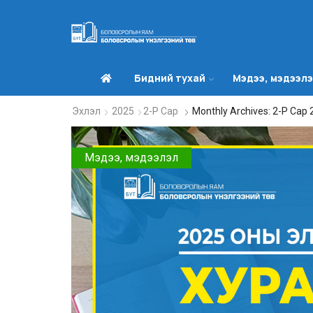
Бидний тухай
Мэдээ, мэдээл
Эхлэл
2025
2-Р Сар
Monthly Archives: 2-Р Сар
Мэдээ, мэдээлэл