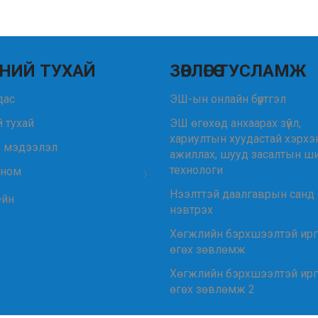
НИЙ ТУХАЙ
ЗӨВЛӨГӨӨ ТУСЛАМЖ
удас
ЭШ-ын онлайн бүртгэл
 тухай
ЭШ өгөхөд анхаарах зүйл,
хариултын хуудастай хэрхэ
, мэдээлэл
ажиллах, шууд засалтын ш
технологи
 ном
Нээлттэй даалгаврын санд
ейн
нэвтрэх
Хөгжлийн бэрхшээлтэй ир
өгөх зөвлөмж
Хөгжлийн бэрхшээлтэй ир
өгөх зөвлөмж 2