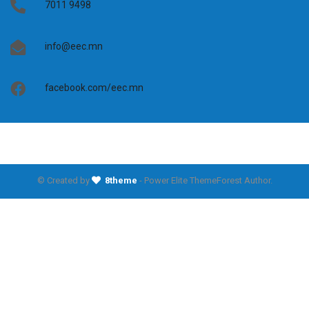
7011 9498
info@eec.mn
facebook.com/eec.mn
© Created by
8theme
- Power Elite ThemeForest Author.