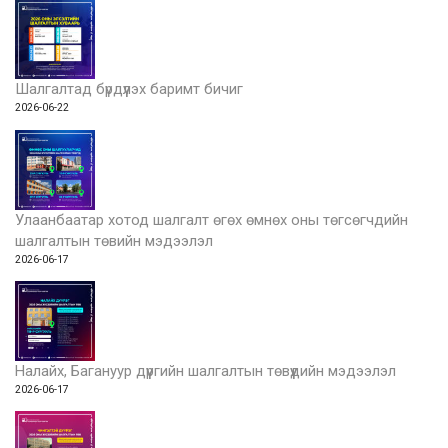
Шалгалтад бүрдүүлэх баримт бичиг
2026-06-22
Улаанбаатар хотод шалгалт өгөх өмнөх оны төгсөгчдийн
шалгалтын төвийн мэдээлэл
2026-06-17
Налайх, Багануур дүүргийн шалгалтын төвүүдийн мэдээлэл
2026-06-17