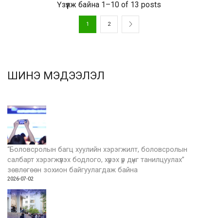
Үзүүлж байна 1–10 of 13 posts
1
2
ШИНЭ МЭДЭЭЛЭЛ
“Боловсролын багц хуулийн хэрэгжилт, боловсролын
салбарт хэрэгжүүлэх бодлого, хүрэх үр дүнг танилцуулах”
зөвлөгөөн зохион байгуулагдаж байна
2026-07-02