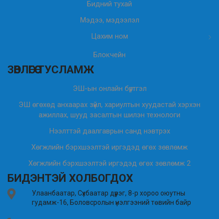
Бидний тухай
Мэдээ, мэдээлэл
Цахим ном
Блокчейн
ЗӨВЛӨГӨӨ ТУСЛАМЖ
ЭШ-ын онлайн бүртгэл
ЭШ өгөхөд анхаарах зүйл, хариултын хуудастай хэрхэн
ажиллах, шууд засалтын шилэн технологи
Нээлттэй даалгаврын санд нэвтрэх
Хөгжлийн бэрхшээлтэй иргэдэд өгөх зөвлөмж
Хөгжлийн бэрхшээлтэй иргэдэд өгөх зөвлөмж 2
БИДЭНТЭЙ ХОЛБОГДОХ
Улаанбаатар, Сүхбаатар дүүрэг, 8-р хороо оюутны
гудамж-16, Боловсролын үнэлгээний төвийн байр