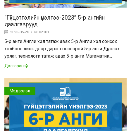
“Гүйцэтгэлийн үнэлгээ-2023” 5-р ангийн
даалгаврууд
2023-05-26
/
82181
5-р анги Англи хэл татаж авах 5-р Англи хэл сонсох
холбоос линк дээр дарж сонсоорой 5-р анги Дүрслэх
урлаг, технологи татаж авах 5-р анги Математик...
Дэлгэрэнгүй
Мэдээлэл