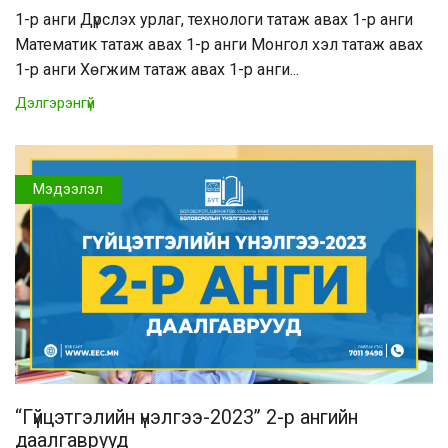
1-р анги Дүрслэх урлаг, технологи татаж авах 1-р анги
Математик татаж авах 1-р анги Монгол хэл татаж авах
1-р анги Хөгжим татаж авах 1-р анги...
Дэлгэрэнгүй
Мэдээлэл
“Гүйцэтгэлийн үнэлгээ-2023” 2-р ангийн
даалгаврууд