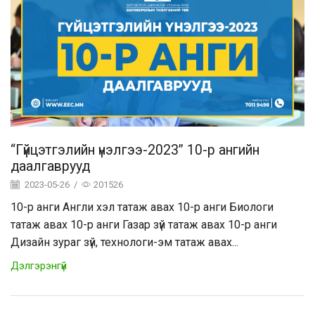
“Гүйцэтгэлийн үнэлгээ-2023” 10-р ангийн
даалгаврууд
2023-05-26
/
201526
10-р анги Англи хэл татаж авах 10-р анги Биологи
татаж авах 10-р анги Газар зүй татаж авах 10-р анги
Дизайн зураг зүй, технологи-эм татаж авах...
Дэлгэрэнгүй