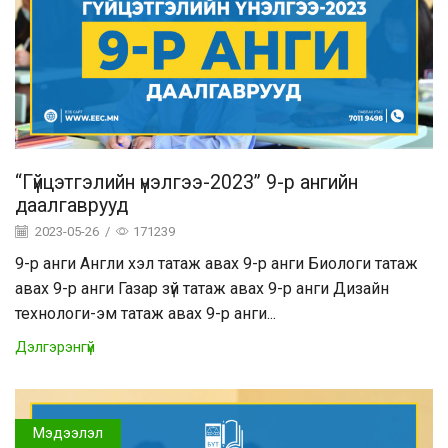
“Гүйцэтгэлийн үнэлгээ-2023” 9-р ангийн
даалгаврууд
2023-05-26
/
171239
9-р анги Англи хэл татаж авах 9-р анги Биологи татаж
авах 9-р анги Газар зүй татаж авах 9-р анги Дизайн
технологи-эм татаж авах 9-р анги...
Дэлгэрэнгүй
Мэдээлэл