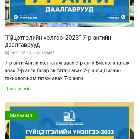
“Гүйцэтгэлийн үнэлгээ-2023” 7-р ангийн
даалгаврууд
2023-05-26
/
158435
7-р анги Англи хэл татаж авах 7-р анги Биологи татаж
авах 7-р анги Газар зүй татаж авах 7-р анги Дизайн
технологи-эм татаж авах 7-р анги...
Дэлгэрэнгүй
Мэдээлэл