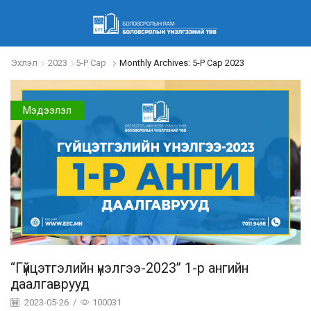
Эхлэл
2023
5-Р Сар
Monthly Archives: 5-Р Сар 2023
Мэдээлэл
“Гүйцэтгэлийн үнэлгээ-2023” 1-р ангийн
даалгаврууд
2023-05-26
/
100031