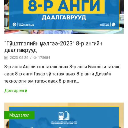
“Гүйцэтгэлийн үнэлгээ-2023” 8-р ангийн
даалгаврууд
2023-05-26
/
175684
8-р анги Англи хэл татаж авах 8-р анги Биологи татаж
авах 8-р анги Газар зүй татаж авах 8-р анги Дизайн
технологи-эм татаж авах 8-р анги...
Дэлгэрэнгүй
Мэдээлэл