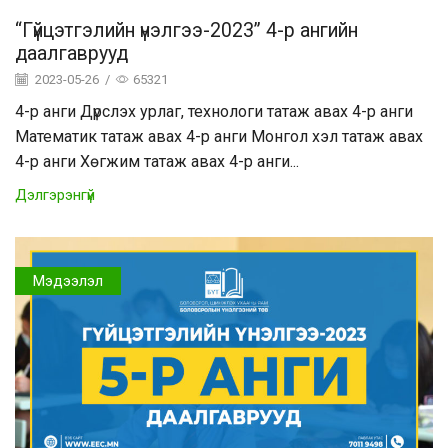
“Гүйцэтгэлийн үнэлгээ-2023” 4-р ангийн
даалгаврууд
2023-05-26
/
65321
4-р анги Дүрслэх урлаг, технологи татаж авах 4-р анги
Математик татаж авах 4-р анги Монгол хэл татаж авах
4-р анги Хөгжим татаж авах 4-р анги...
Дэлгэрэнгүй
Мэдээлэл