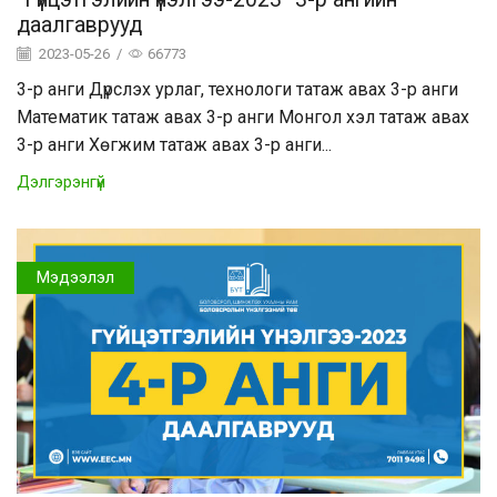
даалгаврууд
2023-05-26
/
66773
3-р анги Дүрслэх урлаг, технологи татаж авах 3-р анги
Математик татаж авах 3-р анги Монгол хэл татаж авах
3-р анги Хөгжим татаж авах 3-р анги...
Дэлгэрэнгүй
Мэдээлэл