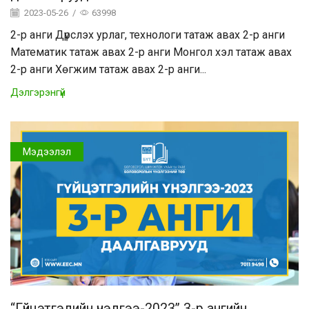
2023-05-26
/
63998
2-р анги Дүрслэх урлаг, технологи татаж авах 2-р анги
Математик татаж авах 2-р анги Монгол хэл татаж авах
2-р анги Хөгжим татаж авах 2-р анги...
Дэлгэрэнгүй
Мэдээлэл
“Гүйцэтгэлийн үнэлгээ-2023” 3-р ангийн