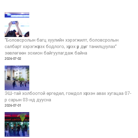
“Боловсролын багц хуулийн хэрэгжилт, боловсролын
салбарт хэрэгжүүлэх бодлого, хүрэх үр дүнг танилцуулах”
зөвлөгөөн зохион байгуулагдаж байна
2026-07-02
ЭШ-тай холбоотой өргөдөл, гомдол хүлээн авах хугацаа 07-
р сарын 03-нд дуусна
2026-07-01