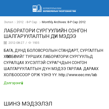
Эхлэл
2012
8-Р Сар
Monthly Archives: 8-Р Сар 2012
ЛАБОРАТОРИ СУРГУУЛИЙН СОНГОН
ШАЛГАРУУЛАЛТЫН ДҮН МЭДЭЭ
2012-08-27
/
1935
БАГА, ДУНД БОЛОВСРОЛЫН СТАНДАРТ, СУРГАЛТЫН
ХӨТӨЛБӨРИЙГ ТУРШИХ ЛАБОРАТОРИ СУРГУУЛЬД
СУРАЛЦАХ ХҮСЭЛТЭЙ СУРАГЧДЫН СОНГОН
ШАЛГАРУУЛАЛТЫН ДҮН МЭДЭЭ ГАРЛАА. ДАРААХ
ХОЛБООСООР ОРЖ ҮЗНЭ ҮҮ. http://www.eec.mn/lab
Дэлгэрэнгүй
ШИНЭ МЭДЭЭЛЭЛ