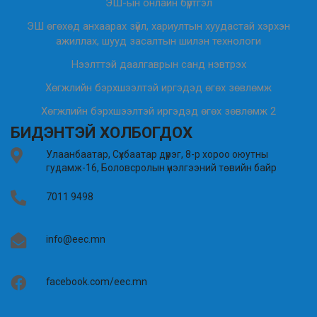
ЭШ-ын онлайн бүртгэл
ЭШ өгөхөд анхаарах зүйл, хариултын хуудастай хэрхэн
ажиллах, шууд засалтын шилэн технологи
Нээлттэй даалгаврын санд нэвтрэх
Хөгжлийн бэрхшээлтэй иргэдэд өгөх зөвлөмж
Хөгжлийн бэрхшээлтэй иргэдэд өгөх зөвлөмж 2
БИДЭНТЭЙ ХОЛБОГДОХ
Улаанбаатар, Сүхбаатар дүүрэг, 8-р хороо оюутны
гудамж-16, Боловсролын үнэлгээний төвийн байр
7011 9498
info@eec.mn
facebook.com/eec.mn