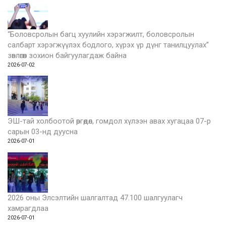
“Боловсролын багц хуулийн хэрэгжилт, боловсролын
салбарт хэрэгжүүлэх бодлого, хүрэх үр дүнг танилцуулах”
зөвлөгөөн зохион байгуулагдаж байна
2026-07-02
ЭШ-тай холбоотой өргөдөл, гомдол хүлээн авах хугацаа 07-р
сарын 03-нд дуусна
2026-07-01
2026 оны Элсэлтийн шалгалтад 47.100 шалгуулагч
хамрагдлаа
2026-07-01