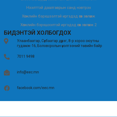
Нээлттэй даалгаврын санд нэвтрэх
Хөгжлийн бэрхшээлтэй иргэдэд өгөх зөвлөмж
Хөгжлийн бэрхшээлтэй иргэдэд өгөх зөвлөмж 2
БИДЭНТЭЙ ХОЛБОГДОХ
Улаанбаатар, Сүхбаатар дүүрэг, 8-р хороо оюутны
гудамж-16, Боловсролын үнэлгээний төвийн байр
7011 9498
info@eec.mn
facebook.com/eec.mn