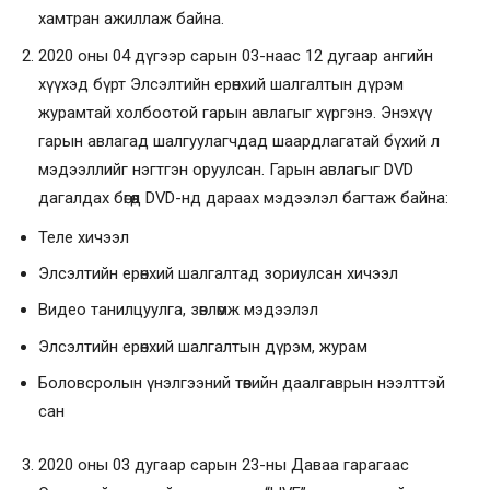
хамтран ажиллаж байна.
2020 оны 04 дүгээр сарын 03-наас 12 дугаар ангийн
хүүхэд бүрт Элсэлтийн ерөнхий шалгалтын дүрэм
журамтай холбоотой гарын авлагыг хүргэнэ. Энэхүү
гарын авлагад шалгуулагчдад шаардлагатай бүхий л
мэдээллийг нэгтгэн оруулсан. Гарын авлагыг DVD
дагалдах бөгөөд DVD-нд дараах мэдээлэл багтаж байна:
Теле хичээл
Элсэлтийн ерөнхий шалгалтад зориулсан хичээл
Видео танилцуулга, зөвлөмж мэдээлэл
Элсэлтийн ерөнхий шалгалтын дүрэм, журам
Боловсролын үнэлгээний төвийн даалгаврын нээлттэй
сан
2020 оны 03 дугаар сарын 23-ны Даваа гарагаас