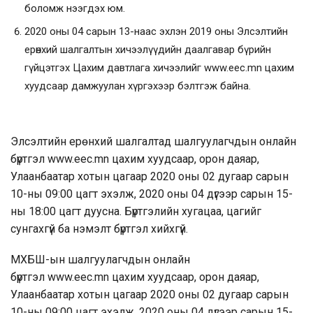
боломж нээгдэх юм.
2020 оны 04 сарын 13-наас эхлэн 2019 оны Элсэлтийн
ерөнхий шалгалтын хичээлүүдийн даалгавар бүрийн
гүйцэтгэх Цахим давтлага хичээлийг
www.eec.mn
цахим
хуудсаар дамжуулан хүргэхээр бэлтгэж байна.
Элсэлтийн ерөнхий шалгалтад шалгуулагчдын онлайн
бүртгэл
www.eec.mn
цахим хуудсаар, орон даяар,
Улаанбаатар хотын цагаар 2020 оны 02 дугаар сарын
10-ны 09:00 цагт эхэлж, 2020 оны 04 дүгээр сарын 15-
ны 18:00 цагт дуусна. Бүртгэлийн хугацаа, цагийг
сунгахгүй ба нэмэлт бүртгэл хийхгүй.
МХБШ-ын шалгуулагчдын онлайн
бүртгэл
www.eec.mn
цахим хуудсаар, орон даяар,
Улаанбаатар хотын цагаар 2020 оны 02 дугаар сарын
10-ны 09:00 цагт эхэлж, 2020 оны 04 дүгээр сарын 15-