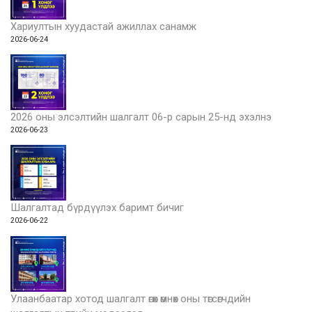
Хариултын хуудастай ажиллах санамж
2026-06-24
2026 оны элсэлтийн шалгалт 06-р сарын 25-нд эхэлнэ
2026-06-23
Шалгалтад бүрдүүлэх баримт бичиг
2026-06-22
Улаанбаатар хотод шалгалт өгөх өмнөх оны төгсөгчдийн