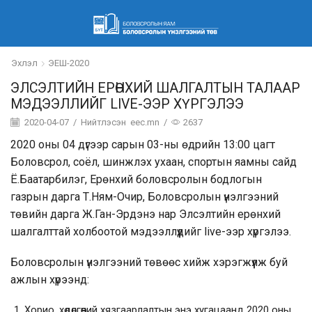
Эхлэл
ЭЕШ-2020
ЭЛСЭЛТИЙН ЕРӨНХИЙ ШАЛГАЛТЫН ТАЛААР
МЭДЭЭЛЛИЙГ LIVE-ЭЭР ХҮРГЭЛЭЭ
2020-04-07
/
Нийтлэсэн
eec.mn
/
2637
2020 оны 04 дүгээр сарын 03-ны өдрийн 13:00 цагт
Боловсрол, соёл, шинжлэх ухаан, спортын яамны сайд
Ё.Баатарбилэг, Ерөнхий боловсролын бодлогын
газрын дарга Т.Ням-Очир, Боловсролын үнэлгээний
төвийн дарга Ж.Ган-Эрдэнэ нар Элсэлтийн ерөнхий
шалгалттай холбоотой мэдээллүүдийг live-ээр хүргэлээ.
Боловсролын үнэлгээний төвөөс хийж хэрэгжүүлж буй
ажлын хүрээнд:
Хорио, хөдөлгөөний хязгаарлалтын энэ хугацаанд 2020 оны