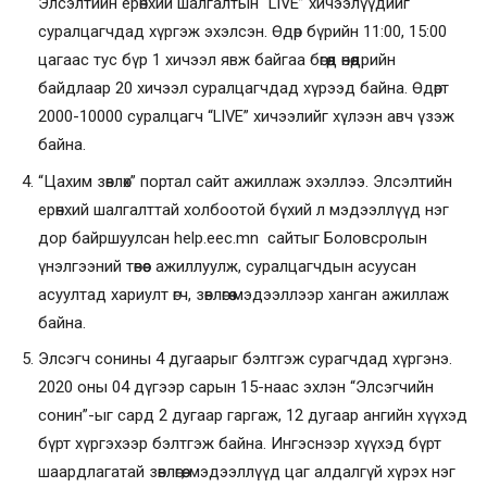
Элсэлтийн ерөнхий шалгалтын “LIVE” хичээлүүдийг
суралцагчдад хүргэж эхэлсэн. Өдөр бүрийн 11:00, 15:00
цагаас тус бүр 1 хичээл явж байгаа бөгөөд өнөөдрийн
байдлаар 20 хичээл суралцагчдад хүрээд байна. Өдөрт
2000-10000 суралцагч “LIVE” хичээлийг хүлээн авч үзэж
байна.
“Цахим зөвлөх” портал сайт ажиллаж эхэллээ. Элсэлтийн
ерөнхий шалгалттай холбоотой бүхий л мэдээллүүд нэг
дор байршуулсан
help.eec.mn
сайтыг Боловсролын
үнэлгээний төвөөс ажиллуулж, суралцагчдын асуусан
асуултад хариулт өгч, зөвлөгөө мэдээллээр ханган ажиллаж
байна.
Элсэгч сонины 4 дугаарыг бэлтгэж сурагчдад хүргэнэ.
2020 оны 04 дүгээр сарын 15-наас эхлэн “Элсэгчийн
сонин”-ыг сард 2 дугаар гаргаж, 12 дугаар ангийн хүүхэд
бүрт хүргэхээр бэлтгэж байна. Ингэснээр хүүхэд бүрт
шаардлагатай зөвлөгөө, мэдээллүүд цаг алдалгүй хүрэх нэг