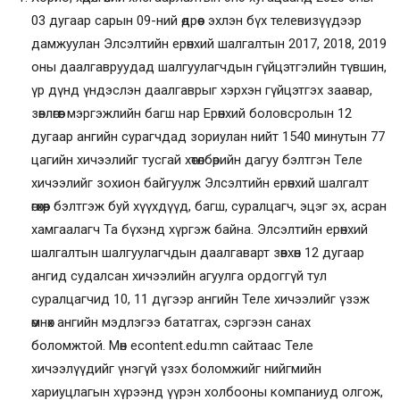
03 дугаар сарын 09-ний өдрөөс эхлэн бүх телевизүүдээр
дамжуулан Элсэлтийн ерөнхий шалгалтын 2017, 2018, 2019
оны даалгавруудад шалгуулагчдын гүйцэтгэлийн түвшин,
үр дүнд үндэслэн даалгаврыг хэрхэн гүйцэтгэх заавар,
зөвлөгөөг мэргэжлийн багш нар Ерөнхий боловсролын 12
дугаар ангийн сурагчдад зориулан нийт 1540 минутын 77
цагийн хичээлийг тусгай хөтөлбөрийн дагуу бэлтгэн Теле
хичээлийг зохион байгуулж Элсэлтийн ерөнхий шалгалт
өгөхөөр бэлтгэж буй хүүхдүүд, багш, суралцагч, эцэг эх, асран
хамгаалагч Та бүхэнд хүргэж байна. Элсэлтийн ерөнхий
шалгалтын шалгуулагчдын даалгаварт зөвхөн 12 дугаар
ангид судалсан хичээлийн агуулга ордоггүй тул
суралцагчид 10, 11 дүгээр ангийн Теле хичээлийг үзэж
өмнөх ангийн мэдлэгээ бататгах, сэргээн санах
боломжтой. Мөн
econtent.edu.mn
сайтаас Теле
хичээлүүдийг үнэгүй үзэх боломжийг нийгмийн
хариуцлагын хүрээнд үүрэн холбооны компаниуд олгож,