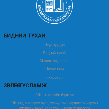
БИДНИЙ ТУХАЙ
Нүүр хуудас
Бидний тухай
Мэдээ, мэдээлэл
Цахим ном
Блокчейн
ЗӨВЛӨГӨӨ ТУСЛАМЖ
ЭШ-ын онлайн бүртгэл
ЭШ өгөхөд анхаарах зүйл, хариултын хуудастай хэрхэн
ажиллах, шууд засалтын шилэн технологи