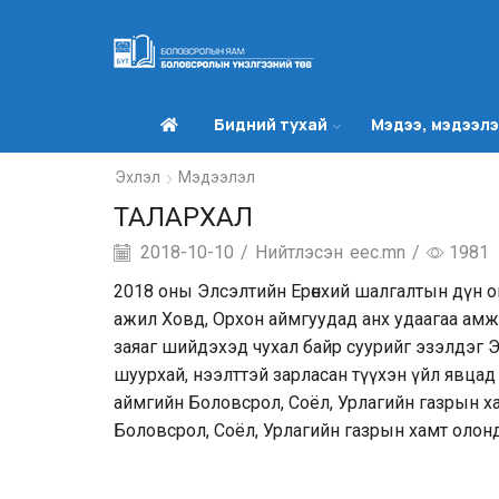
Бидний тухай
Мэдээ, мэдээл
Эхлэл
Мэдээлэл
ТАЛАРХАЛ
2018-10-10
/
Нийтлэсэн
eec.mn
/
1981
2018 оны Элсэлтийн Ерөнхий шалгалтын дүн о
ажил Ховд, Орхон аймгуудад анх удаагаа амжи
заяаг шийдэхэд чухал байр суурийг эзэлдэг
шуурхай, нээлттэй зарласан түүхэн үйл явца
аймгийн Боловсрол, Соёл, Урлагийн газрын х
Боловсрол, Соёл, Урлагийн газрын хамт оло