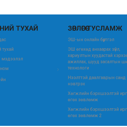
НИЙ ТУХАЙ
ЗӨВЛӨГӨӨ ТУСЛАМЖ
удас
ЭШ-ын онлайн бүртгэл
 тухай
ЭШ өгөхөд анхаарах зүйл,
хариултын хуудастай хэрхэ
, мэдээлэл
ажиллах, шууд засалтын ш
технологи
 ном
Нээлттэй даалгаврын санд
ейн
нэвтрэх
Хөгжлийн бэрхшээлтэй ир
өгөх зөвлөмж
Хөгжлийн бэрхшээлтэй ир
өгөх зөвлөмж 2