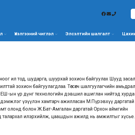
эл
Үнэлгээний чиглэл
Элсэлтийн шалгалт
Цахи
ноог ил тод, шударга, шуурхай зохион байгуулах Шууд заса
лттай зохион байгуулагдлаа. Төгсөгч шалгуулагчийн амьдра
 ЭЕШ-ын үр дүнг технологийн дэвшил ашиглан нийтэд хурда
д дэмжлэг үзүүлэн хамтарч ажилласан М.Пүрэвхүү даргатай
амт олонд болон Ж.Бат-Амгалан даргатай Орхон аймгийн
нд талархал илэрхийлж, цаашдын ажилд нь амжилтыг хүсье.