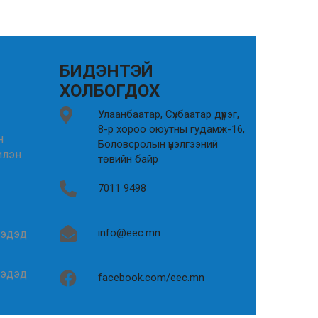
БИДЭНТЭЙ
ХОЛБОГДОХ
Улаанбаатар, Сүхбаатар дүүрэг,
8-р хороо оюутны гудамж-16,
н
Боловсролын үнэлгээний
илэн
төвийн байр
7011 9498
info@eec.mn
гэдэд
гэдэд
facebook.com/eec.mn