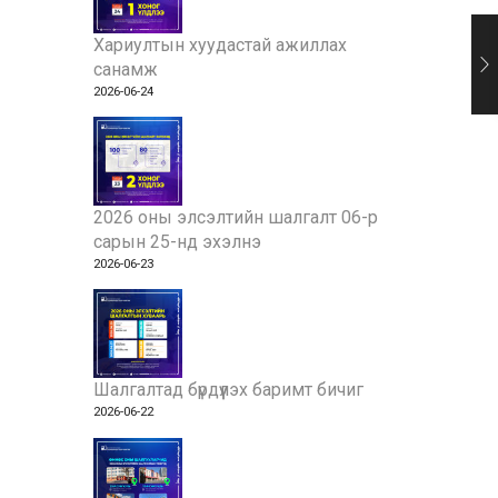
Хариултын хуудастай ажиллах
санамж
2026-06-24
2026 оны элсэлтийн шалгалт 06-р
сарын 25-нд эхэлнэ
2026-06-23
Шалгалтад бүрдүүлэх баримт бичиг
2026-06-22