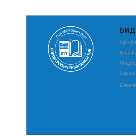
БИД
Нүүр ху
Бидний
Мэдээ
Цахим
Блокч