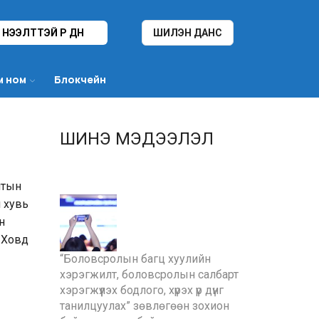
НЭЭЛТТЭЙ ҮР ДҮН
ШИЛЭН ДАНС
м ном
Блокчейн
ШИНЭ МЭДЭЭЛЭЛ
лтын
л хувь
н
 Ховд
“Боловсролын багц хуулийн
хэрэгжилт, боловсролын салбарт
хэрэгжүүлэх бодлого, хүрэх үр дүнг
танилцуулах” зөвлөгөөн зохион