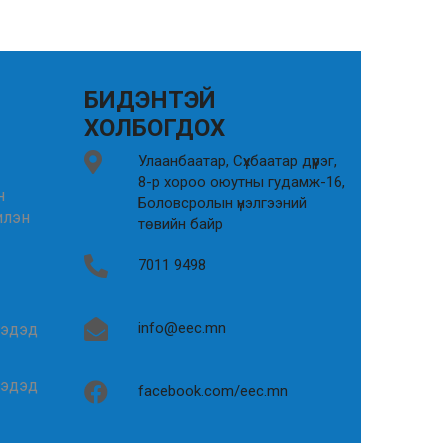
БИДЭНТЭЙ
ХОЛБОГДОХ
Улаанбаатар, Сүхбаатар дүүрэг,
8-р хороо оюутны гудамж-16,
н
Боловсролын үнэлгээний
илэн
төвийн байр
7011 9498
info@eec.mn
гэдэд
гэдэд
facebook.com/eec.mn