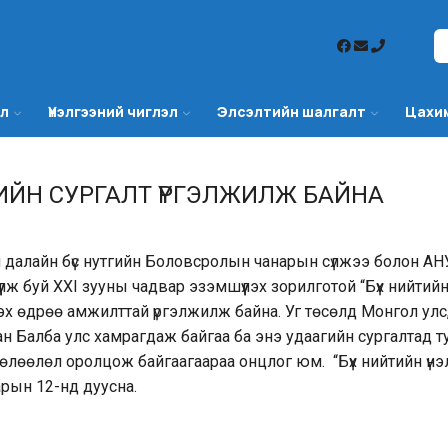
эл
Үнэлгээний чиглэл
Элсэлтийн шалгалт
Цахи
ЛИЙН СУРГАЛТ ҮРГЭЛЖИЛЖ БАЙНА
 далайн бүс нутгийн Боловсролын чанарын сүлжээ болон АН
лж буй ХХI зууны чадвар эзэмшүүлэх зорилготой “Бүх нийтий
эх өдрөө амжилттай үргэлжилж байна. Уг төсөлд Монгол улс
н Балба улс хамрагдаж байгаа ба энэ удаагийн сургалтад т
төлөөлөл оролцож байгаагаараа онцлог юм. “Бүх нийтийн үнэ
арын 12-нд дуусна.