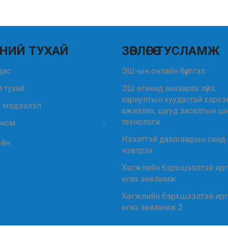
НИЙ ТУХАЙ
ЗӨВЛӨГӨӨ ТУСЛАМЖ
удас
ЭШ-ын онлайн бүртгэл
 тухай
ЭШ өгөхөд анхаарах зүйл,
хариултын хуудастай хэрхэ
, мэдээлэл
ажиллах, шууд засалтын ш
технологи
 ном
Нээлттэй даалгаврын санд
ейн
нэвтрэх
Хөгжлийн бэрхшээлтэй ир
өгөх зөвлөмж
Хөгжлийн бэрхшээлтэй ир
өгөх зөвлөмж 2