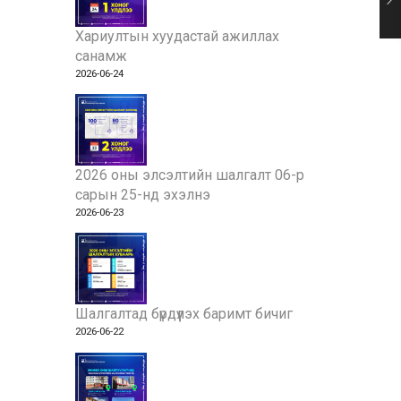
Хариултын хуудастай ажиллах
санамж
2026-06-24
2026 оны элсэлтийн шалгалт 06-р
сарын 25-нд эхэлнэ
2026-06-23
Шалгалтад бүрдүүлэх баримт бичиг
2026-06-22