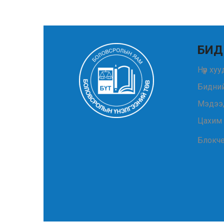
БИД
Нүүр ху
Бидний
Мэдээ
Цахим
Блокч