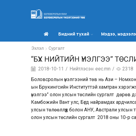
Бидний тухай
Мэдээ, мэдээл
Эхлэл
Сургалт
“БҮХ НИЙТИЙН ҮНЭЛГЭЭ” ТӨС
2018-10-11
/
Нийтлэсэн
eec.mn
/
2318
Боловсролын үнэлгээний төв нь Ази – Номхон
ын Брукингсийн Институттэй хамтран хэрэгжүү
үнэлгээ” олон улсын төслийн сургалт дөрөв д
Камбожийн Вант улс, Бүгд найрамдах ардчилса
улсын төлөөллүүд болон АНУ, Австрали улсын 
олон улсын төслийн сургалт 2018 оны 10-р с