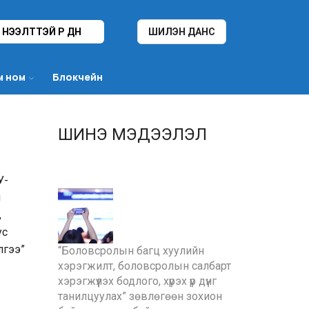
НЭЭЛТТЭЙ ҮР ДҮН
ШИЛЭН ДАНС
м ном
Блокчейн
ШИНЭ МЭДЭЭЛЭЛ
У-
н
,
ус
лгээ”
“Боловсролын багц хуулийн
хэрэгжилт, боловсролын салбарт
хэрэгжүүлэх бодлого, хүрэх үр дүнг
танилцуулах” зөвлөгөөн зохион