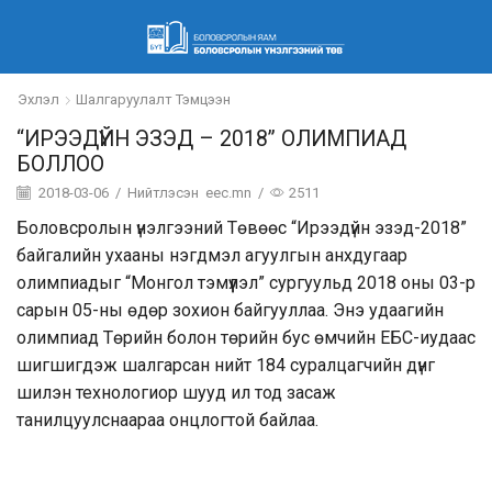
Эхлэл
Шалгаруулалт Тэмцээн
“ИРЭЭДҮЙН ЭЗЭД – 2018” ОЛИМПИАД
БОЛЛОО
2018-03-06
/
Нийтлэсэн
eec.mn
/
2511
Боловсролын үнэлгээний Төвөөс “Ирээдүйн эзэд-2018”
байгалийн ухааны нэгдмэл агуулгын анхдугаар
олимпиадыг “Монгол тэмүүлэл” сургуульд 2018 оны 03-р
сарын 05-ны өдөр зохион байгууллаа. Энэ удаагийн
олимпиад Төрийн болон төрийн бус өмчийн ЕБС-иудаас
шигшигдэж шалгарсан нийт 184 суралцагчийн дүнг
шилэн технологиор шууд ил тод засаж
танилцуулснаараа онцлогтой байлаа.