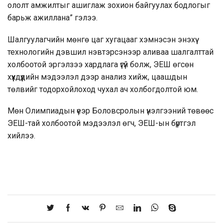
ололт амжилтыг ашиглаж зохион байгуулах бодлогыг
барьж ажиллана” гэлээ.
Шалгуулагчийн мөнгө цаг хугацааг хэмнэсэн энэхүү
технологийн дэвшил нэвтэрсэнээр аливаа шалгалттай
холбоотой эргэлзээ хардлага үгүй болж, ЭЕШ өгсөн
хүүхдүүдийн мэдээлэл дээр анализ хийж, цаашдын
төлвийг тодорхойлоход чухал ач холбогдолтой юм.
Мөн Олимпиадын үеэр Боловсролын үнэлгээний төвөөс
ЭЕШ-тай холбоотой мэдээлэл өгч, ЭЕШ-ын бүртгэл
хийлээ.