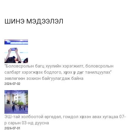
ШИНЭ МЭДЭЭЛЭЛ
“Боловсролын багц хуулийн хэрэгжилт, боловсролын
салбарт хэрэгжүүлэх бодлого, хүрэх үр дүнг танилцуулах”
зөвлөгөөн зохион байгуулагдаж байна
2026-07-02
ЭШ-тай холбоотой өргөдөл, гомдол хүлээн авах хугацаа 07-
р сарын 03-нд дуусна
2026-07-01