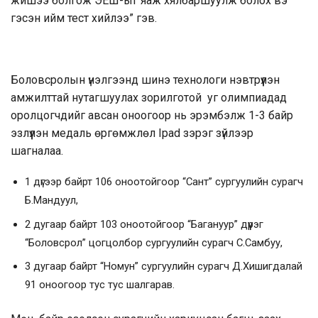
жишээ болгож ЭЕШ-ыг яаж хялбаршуулж болох вэ
гэсэн ийм тест хийлээ” гэв.
Боловсролын үнэлгээнд шинэ технологи нэвтрүүлэн
амжилттай нутагшуулах зорилготой уг олимпиадад
оролцогчдийг авсан оноогоор нь эрэмбэлж 1-3 байр
эзлүүлэн медаль өргөмжлөл Ipad зэрэг зүйлээр
шагналаа.
1 дүгээр байрт 106 оноотойгоор “Сант” сургуулийн сурагч
Б.Мандуул,
2 дугаар байрт 103 оноотойгоор “Багануур” дүүрэг
“Боловсрол” цогцолбор сургуулийн сурагч С.Самбуу,
3 дугаар байрт “Номун” сургуулийн сурагч Д.Хишигдалай
91 оноогоор тус тус шалгарав.