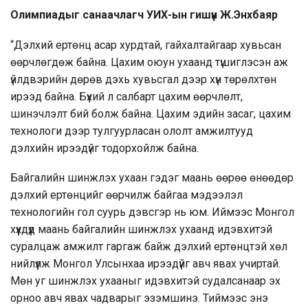
Олимпиадыг санаачлагч УИХ-ын гишүүн Ж.Энхбаяр
“Дэлхий ертөнц асар хурдтай, гайхалтайгаар хувьсан
өөрчлөгдөж байна. Цахим оюун ухаанд түшиглэсэн аж
үйлдвэрийн дөрөв дэхь хувьсгал дээр хүн төрөлхтөн
ирээд байна. Бүхий л салбарт цахим өөрчлөлт,
шинэчлэлт бий болж байна. Цахим эдийн засаг, цахим
технологи дээр тулгуурласан ололт амжилтууд
дэлхийн ирээдүйг тодорхойлж байна.
Байгалийн шинжлэх ухаан гэдэг маань өөрөө өнөөдөр
дэлхий ертөнцийг өөрчилж байгаа мэдээлэл
технологийн гол суурь дэвсгэр нь юм. Иймээс Монгол
хүүхдүүд маань байгалийн шинжлэх ухаанд идэвхитэй
суралцаж амжилт гаргаж байж дэлхий ертөнцтэй хөл
нийлүүлж Монгол Улсынхаа ирээдүйг авч явах учиртай.
Мөн уг шинжлэх ухааныг идэвхитэй судалсанаар эх
орноо авч явах чадварыг эзэмшинэ. Тиймээс энэ