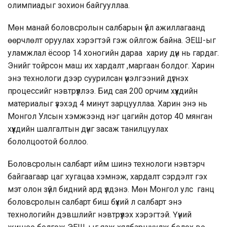
олимпиадыг зохион байгууллаа.
Мөн манай боловсролын салбарын үйл ажиллагаанд
өөрчлөлт оруулах хэрэгтэй гэж ойлгож байна. ЭЕШ-ыг
уламжлал ёсоор 14 хоногийн дараа хариу дүн нь гардаг.
Энийг тойрсон маш их хардалт ,маргаан болдог. Харин
энэ технологи дээр суурилсан үнэлгээний дүгнэх
процессийг нэвтрүүллээ. Бид сая 200 орчим хүүхдийн
материалыг үзэхэд 4 минут зарцууллаа. Харин энэ нь
Монгол Улсын хэмжээнд нэг цагийн дотор 40 мянган
хүүхдийн шалгалтын дүнг засаж танилцуулах
бололцоотой боллоо.
Боловсролын салбарт ийм шинэ технологи нэвтэрч
байгаагаар цаг хугацаа хэмнэж, хардалт сэрдэлт гэх
мэт олон зүйл бидний ард үлдэнэ. Мөн Монгол улс ганц
боловсролын салбарт биш бүхий л салбарт энэ
технологийн дэвшлийг нэвтрүүлэх хэрэгтэй. Үүний