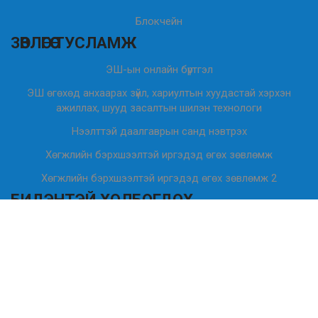
Блокчейн
ЗӨВЛӨГӨӨ ТУСЛАМЖ
ЭШ-ын онлайн бүртгэл
ЭШ өгөхөд анхаарах зүйл, хариултын хуудастай хэрхэн
ажиллах, шууд засалтын шилэн технологи
Нээлттэй даалгаврын санд нэвтрэх
Хөгжлийн бэрхшээлтэй иргэдэд өгөх зөвлөмж
Хөгжлийн бэрхшээлтэй иргэдэд өгөх зөвлөмж 2
БИДЭНТЭЙ ХОЛБОГДОХ
Улаанбаатар, Сүхбаатар дүүрэг, 8-р хороо оюутны
гудамж-16, Боловсролын үнэлгээний төвийн байр
7011 9498
info@eec.mn