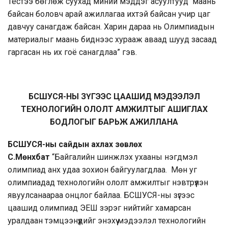
Тестээ бөглөж суухад миний мэддэг асуултууд маань
байсан боловч арай ажиллагаа ихтэй байсан учир цаг
давчуу санагдаж байсан. Харин дараа нь Олимпиадын
материалыг маань биднээс хурааж аваад шууд засаад
гаргасан нь их гоё санагдлаа” гэв.
БСШУСЯ-НЫ ЗҮГЭЭС ЦААШИД МЭДЭЭЛЭЛ
ТЕХНОЛОГИЙН ОЛОЛТ АМЖИЛТЫГ АШИГЛАХ
БОДЛОГЫГ БАРЬЖ АЖИЛЛАНА
БСШУСЯ-ны сайдын ахлах зөвлөх
С.Мөнхбат
“Байгалийн шинжлэх ухааны нэгдмэл
олимпиад анх удаа зохион байгуулагдлаа. Мөн уг
олимпиадад технологийн ололт амжилтыг нэвтрүүлэн
явуулсанаараа онцлог байлаа. БСШУСЯ-ны зүгээс
цаашид олимпиад ЭЕШ зэрэг нийтийг хамарсан
уралдаан тэмцээнүүдийг энэхүү мэдээлэл технологийн