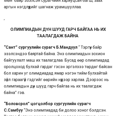
Мөн байр эзэлсэн сурагчийн хариуцсан багш, заах
аргын нэгдлүүдийг шагнаж урамшууллаа.
,
ОЛИМПИАДЫН ДҮН ШУУД ГАРЧ БАЙГАА НЬ ИХ
ТААЛАГДАЖ БАЙНА
“Сант” сургуулийн сурагч Б.Мандуул
“ Тэргүүн байр
эзэлсэндээ баяртай байна. Энэ олимпиадын зохион
байгуулалт маш их таалагдлаа. Бусад өөр олимпиадад
оролцоход булхай гардаг гэсэн эргэлзээ төрдөг байсан
бол харин уг олимдиадад ямар нэгэн тийм булхайтай
зүйл гараагүй гэдгийг өөрийн нүдээр харлаа. Дээрээс нь
олимпиадын дүн шууд гарч байгаа нь их таалагдаж
байна” гэв.
“Боловсрол” цогцолбор сургуулийн сурагч
С.Самбуу
“Энэ олимпиадад би долоо хоног бэлдсэн.