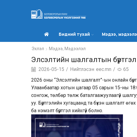
Бидний тухай
Мэдээ, мэдээл
Эхлэл
Мэдээ, Мэдээлэл
Элсэлтийн шалгалтын бүртгэл 
2026-05-15
/
Нийтлэсэн
eec.mn
/
65
2026 оны “Элсэлтийн шалгалт”-ын онлайн бүр
Улаанбаатар хотын цагаар 05 сарын 15-ны 18:0
сонгож, төлбөр төлж баталгаажуулаагүй шалгу
уу. Бүртгэлийн хугацаанд та бүхэн шалгалт өгө
ба нэмэлт бүртгэл хийхгүй болно.