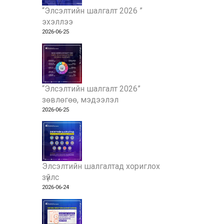
“Элсэлтийн шалгалт 2026 ”
эхэллээ
2026-06-25
“Элсэлтийн шалгалт 2026”
зөвлөгөө, мэдээлэл
2026-06-25
Элсэлтийн шалгалтад хориглох
зүйлс
2026-06-24