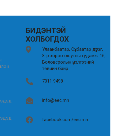
БИДЭНТЭЙ
ХОЛБОГДОХ
Улаанбаатар, Сүхбаатар дүүрэг,
8-р хороо оюутны гудамж-16,
н
Боловсролын үнэлгээний
илэн
төвийн байр
7011 9498
info@eec.mn
гэдэд
гэдэд
facebook.com/eec.mn