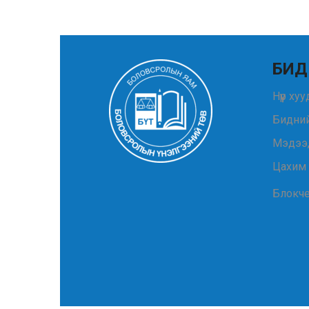
БИД
Нүүр ху
Бидний
Мэдээ
Цахим
Блокч