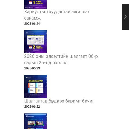
Хариултын хуудастай ажиллах
санамж
2026-06-24
2026 оны элсэлтийн шалгалт 06-р
сарын 25-нд эхэлнэ
2026-06-23
Шалгалтад бүрдүүлэх баримт бичиг
2026-06-22