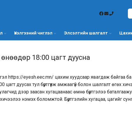
эл
Үнэлгээний чиглэл
Элсэлтийн шалгалт
Цахи
өнөөдөр 18:00 цагт дуусна
тгэл
https://eyesh.eec.mn/
цахим хуудсаар явагдаж байгаа ба
0 цагт дуусах тул бүртгүүлж амжаагүй болон шалгалт өгөх хич
улагчид дээр заасан хугацаанаас өмнө бүртгэлээ баталгааж
х хичээлээ нэмэх боломжтой. Бүртгэлийн хугацаа, цагийг сунг