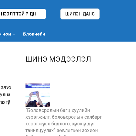
НЭЭЛТТЭЙ ҮР ДҮН
ШИЛЭН ДАНС
м ном
Блокчейн
ШИНЭ МЭДЭЭЛЭЛ
ээлээ
уулна
ахгүй
“Боловсролын багц хуулийн
хэрэгжилт, боловсролын салбарт
хэрэгжүүлэх бодлого, хүрэх үр дүнг
танилцуулах” зөвлөгөөн зохион