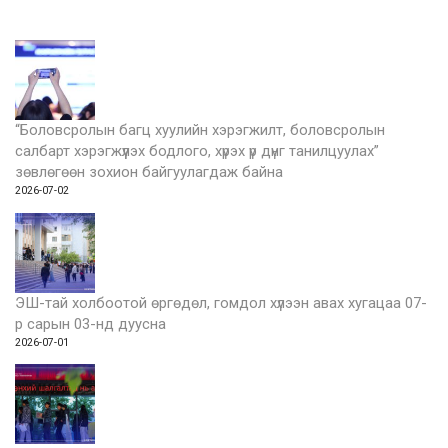
“Боловсролын багц хуулийн хэрэгжилт, боловсролын
салбарт хэрэгжүүлэх бодлого, хүрэх үр дүнг танилцуулах”
зөвлөгөөн зохион байгуулагдаж байна
2026-07-02
ЭШ-тай холбоотой өргөдөл, гомдол хүлээн авах хугацаа 07-
р сарын 03-нд дуусна
2026-07-01