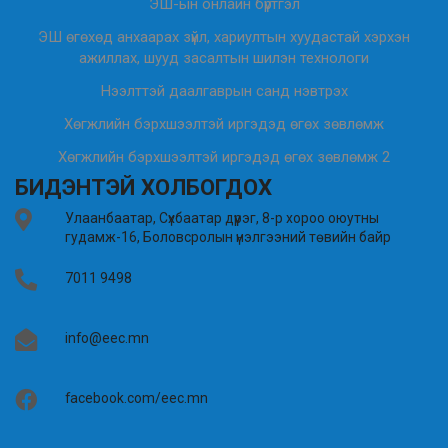
ЭШ-ын онлайн бүртгэл
ЭШ өгөхөд анхаарах зүйл, хариултын хуудастай хэрхэн
ажиллах, шууд засалтын шилэн технологи
Нээлттэй даалгаврын санд нэвтрэх
Хөгжлийн бэрхшээлтэй иргэдэд өгөх зөвлөмж
Хөгжлийн бэрхшээлтэй иргэдэд өгөх зөвлөмж 2
БИДЭНТЭЙ ХОЛБОГДОХ
Улаанбаатар, Сүхбаатар дүүрэг, 8-р хороо оюутны
гудамж-16, Боловсролын үнэлгээний төвийн байр
7011 9498
info@eec.mn
facebook.com/eec.mn