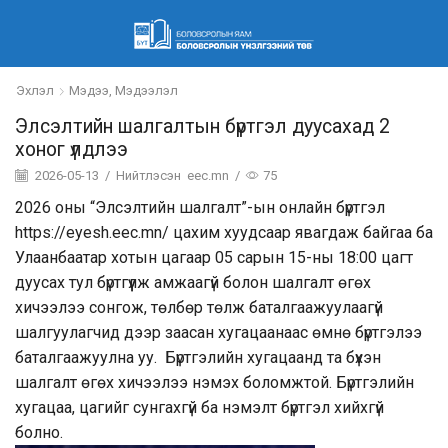
Эхлэл
Мэдээ, Мэдээлэл
Элсэлтийн шалгалтын бүртгэл дуусахад 2
хоног үлдлээ
2026-05-13
/
Нийтлэсэн
eec.mn
/
75
2026 оны “Элсэлтийн шалгалт”-ын онлайн бүртгэл
https://eyesh.eec.mn/
цахим хуудсаар явагдаж байгаа ба
Улаанбаатар хотын цагаар 05 сарын 15-ны 18:00 цагт
дуусах тул бүртгүүлж амжаагүй болон шалгалт өгөх
хичээлээ сонгож, төлбөр төлж баталгаажуулаагүй
шалгуулагчид дээр заасан хугацаанаас өмнө бүртгэлээ
баталгаажуулна уу. Бүртгэлийн хугацаанд та бүхэн
шалгалт өгөх хичээлээ нэмэх боломжтой. Бүртгэлийн
хугацаа, цагийг сунгахгүй ба нэмэлт бүртгэл хийхгүй
болно.