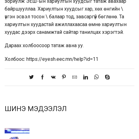
зориулж ЭЕШ-ын хариултын хуудсыг татаж авахаар
байршууллаа. Хариултын хуудсыг хар, хөх өнгийн \
үзгэн эсвэл тосон \ балаар тод, завсаргүй бөглөнө. Та
хариултын хуудастай ажиллахаасаа өмнө хариултын
хуудас дээрх санамжтай сайтар танилцах хэрэгтэй.
Дараах холбоосоор татаж авна уу.
Холбоос:
https://eyesh.eec.mn/help?id=11
ШИНЭ МЭДЭЭЛЭЛ