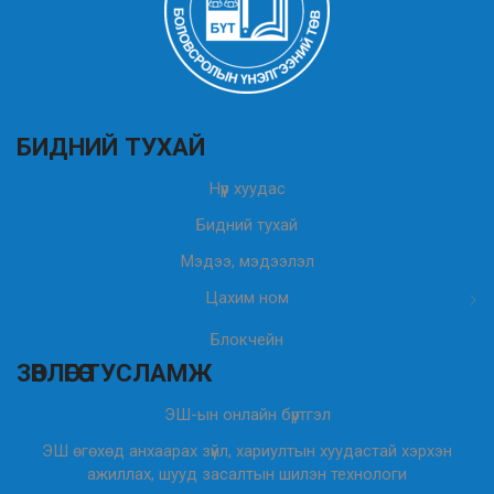
БИДНИЙ ТУХАЙ
Нүүр хуудас
Бидний тухай
Мэдээ, мэдээлэл
Цахим ном
Блокчейн
ЗӨВЛӨГӨӨ ТУСЛАМЖ
ЭШ-ын онлайн бүртгэл
ЭШ өгөхөд анхаарах зүйл, хариултын хуудастай хэрхэн
ажиллах, шууд засалтын шилэн технологи