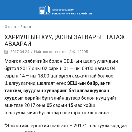
Эхлэл
Зөвлөгөөн
ХАРИУЛТЫН ХУУДАСНЫ ЗАГВАРЫГ ТАТАЖ
АВААРАЙ
2017-04-24
/
Нийтлэсэн
eec.mn
/
12295
Монгол хэлбичгийн болон ЭЕШ-ын шалгуулагчдын
бүртгэл 2017 оны 02 сарын 01 – ны 09:00 цагаас 04
сарын 14 – ны 18:00 цаг хүртэл амжилттай боллоо.
Шалгуулагчид шалгалт өгөх
ЭЕШ-ын байр, анги
танхим, суудлын хуваарийг баталгаажуулсан
хуудсыг
өөрийн бүртгэлийн дугаар болон нууц үгийг
ашиглан 2017 оны
05
сарын
15
-аас хойш
шалгуулагчийн булангаар нэвтэрч хэвлэн авна.
“Элсэлтийн ерөнхий шалгалт – 2017” шалгуулагчдадаа