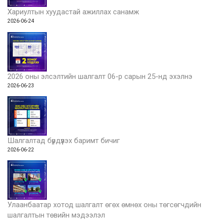
Хариултын хуудастай ажиллах санамж
2026-06-24
2026 оны элсэлтийн шалгалт 06-р сарын 25-нд эхэлнэ
2026-06-23
Шалгалтад бүрдүүлэх баримт бичиг
2026-06-22
Улаанбаатар хотод шалгалт өгөх өмнөх оны төгсөгчдийн
шалгалтын төвийн мэдээлэл