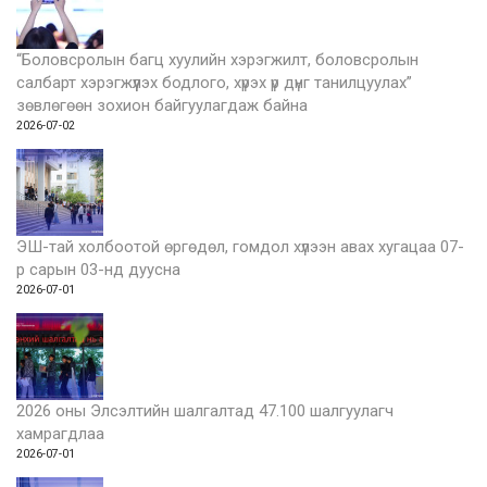
“Боловсролын багц хуулийн хэрэгжилт, боловсролын
салбарт хэрэгжүүлэх бодлого, хүрэх үр дүнг танилцуулах”
зөвлөгөөн зохион байгуулагдаж байна
2026-07-02
ЭШ-тай холбоотой өргөдөл, гомдол хүлээн авах хугацаа 07-
р сарын 03-нд дуусна
2026-07-01
2026 оны Элсэлтийн шалгалтад 47.100 шалгуулагч
хамрагдлаа
2026-07-01