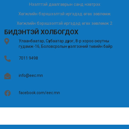
Нээлттэй даалгаврын санд нэвтрэх
Хөгжлийн бэрхшээлтэй иргэдэд өгөх зөвлөмж
Хөгжлийн бэрхшээлтэй иргэдэд өгөх зөвлөмж 2
БИДЭНТЭЙ ХОЛБОГДОХ
Улаанбаатар, Сүхбаатар дүүрэг, 8-р хороо оюутны
гудамж-16, Боловсролын үнэлгээний төвийн байр
7011 9498
info@eec.mn
facebook.com/eec.mn