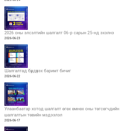
2026 оны элсэлтийн шалгалт 06-р сарын 25-нд эхэлнэ
2026-06-23
Шалгалтад бүрдүүлэх баримт бичиг
2026-06-22
Улаанбаатар хотод шалгалт өгөх өмнөх оны төгсөгчдийн
шалгалтын төвийн мэдээлэл
2026-06-17