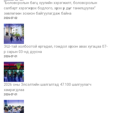
“Боловсролын багц хуулийн хэрэгжилт, боловсролын
салбарт хэрэгжүүлэх бодлого, хүрэх үр дүнг танилцуулах”
зөвлөгөөн зохион байгуулагдаж байна
2026-07-02
ЭШ-тай холбоотой өргөдөл, гомдол хүлээн авах хугацаа 07-
р сарын 03-нд дуусна
2026-07-01
2026 оны Элсэлтийн шалгалтад 47.100 шалгуулагч
хамрагдлаа
2026-07-01