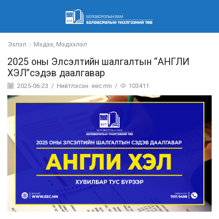
Эхлэл
Мэдээ, Мэдээлэл
2025 оны Элсэлтийн шалгалтын “АНГЛИ
ХЭЛ”сэдэв даалгавар
2025-06-23
/
Нийтлэсэн
eec.mn
/
103411