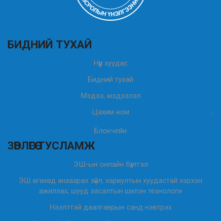
БИДНИЙ ТУХАЙ
Нүүр хуудас
Бидний тухай
Мэдээ, мэдээлэл
Цахим ном
Блокчейн
ЗӨВЛӨГӨӨ ТУСЛАМЖ
ЭШ-ын онлайн бүртгэл
ЭШ өгөхөд анхаарах зүйл, хариултын хуудастай хэрхэн
ажиллах, шууд засалтын шилэн технологи
Нээлттэй даалгаврын санд нэвтрэх