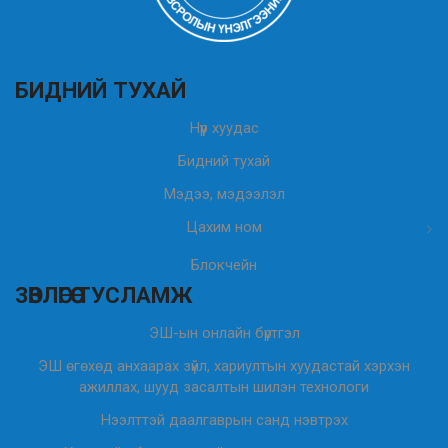
БИДНИЙ ТУХАЙ
Нүүр хуудас
Бидний тухай
Мэдээ, мэдээлэл
Цахим ном
Блокчейн
ЗӨВЛӨГӨӨ ТУСЛАМЖ
ЭШ-ын онлайн бүртгэл
ЭШ өгөхөд анхаарах зүйл, хариултын хуудастай хэрхэн
ажиллах, шууд засалтын шилэн технологи
Нээлттэй даалгаврын санд нэвтрэх