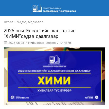
Эхлэл
Мэдээ, Мэдээлэл
2025 оны Элсэлтийн шалгалтын
“ХИМИ”сэдэв даалгавар
2025-06-23
/
Нийтлэсэн
eec.mn
/
48781