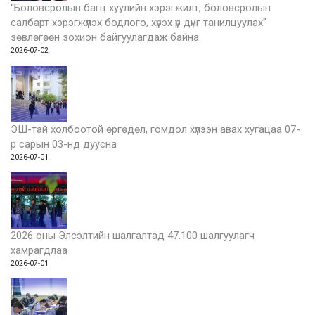
“Боловсролын багц хуулийн хэрэгжилт, боловсролын
салбарт хэрэгжүүлэх бодлого, хүрэх үр дүнг танилцуулах”
зөвлөгөөн зохион байгуулагдаж байна
2026-07-02
ЭШ-тай холбоотой өргөдөл, гомдол хүлээн авах хугацаа 07-
р сарын 03-нд дуусна
2026-07-01
2026 оны Элсэлтийн шалгалтад 47.100 шалгуулагч
хамрагдлаа
2026-07-01