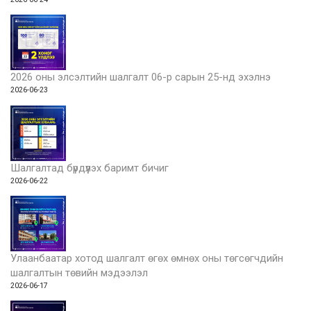
2026 оны элсэлтийн шалгалт 06-р сарын 25-нд эхэлнэ
2026-06-23
Шалгалтад бүрдүүлэх баримт бичиг
2026-06-22
Улаанбаатар хотод шалгалт өгөх өмнөх оны төгсөгчдийн
шалгалтын төвийн мэдээлэл
2026-06-17