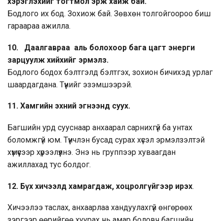
хэрэглэхийг тогтмол эрж хайж бай.
Бодлого их бод. Зохиож бай. Зөвхөн толгойгоороо биш
гараараа ажилла.
10. Даалгавраа аль болохоор бага цагт энерги
зарцуулж хийхийг эрмэлз.
Бодлого бодох бэлтгэлд бэлтгэх, зохион бичихэд урлаг
шаардагдана. Түүнийг эзэмшээрэй.
11.
Хамгийн эхний эгнээнд суух.
Багшийн урд сууснаар анхаарал сарнихгүй ба унтах
боломжгүй юм. Түүнчлэн бусад сурах хүсэл эрмэлзэлтэй
хүмүүсээр хүрээлүүлнэ. Энэ нь группээр хуваагдан
ажиллахад тус болдог.
12.
Бүх хичээлд хамрагдаж, хоцролгүйгээр ирэх
.
Хичээлээ таслах, анхаарлаа хандуулахгүй өнгөрөөх
зэргээр өөрийгөө хуурах нь амар боловч багшийн