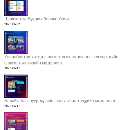
Шалгалтад бүрдүүлэх баримт бичиг
2026-06-22
Улаанбаатар хотод шалгалт өгөх өмнөх оны төгсөгчдийн
шалгалтын төвийн мэдээлэл
2026-06-17
Налайх, Багануур дүүргийн шалгалтын төвүүдийн мэдээлэл
2026-06-17