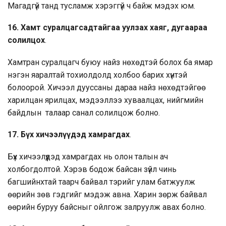
Магадгүй танд тусламж хэрэггүй ч байж мэдэх юм.
16.
Хамт суралцагсадтайгаа уулзах хаяг, дугаараа
солилцох
.
Хамтран суралцагч буюу найз нөхөдтэй болох ба ямар
нэгэн яаралтай тохиолдолд холбоо барих хүнтэй
болоорой. Хичээл дууссаны дараа найз нөхөдтэйгөө
харилцан ярилцах, мэдээллээ хуваалцах, нийгмийн
байдлын талаар санал солилцож болно.
17.
Бүх хичээлүүдэд хамрагдах
.
Бүх хичээлүүдэд хамрагдах нь олон талын ач
холбогдолтой. Хэрэв бодож байсан зүйл чинь
багшийнхтай таарч байвал тэрийг улам батжуулж
өөрийн зөв гэдгийг мэдэж авна. Харин зөрж байвал
өөрийн буруу байсныг ойлгож залруулж авах болно.