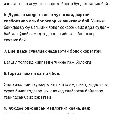
яагаад гэсэн асуултыг өөртөө болон бусдад тавьж бай.
6. Дүрслэн мэдрэх гэсэн чухал найдвартай
холбоотноо аль болохоор их ашиглаж бай.
Уншиж
байхдаа буюу багшийн яриаг сонсож байх үедээ судалж
байгаа зүйлийг амьд тод сэтгэхийг аль болохоор
хичээж бай.
7.
Бие дааж суралцах чадвартай болох хэрэгтэй.
Багш л толгойд хийгээд өгчихнө гэж болохгүй.
8.
Гэртээ номын сантай бол.
Энд хичээлийн хуваарь, ажлын схем, шаардагдах ном,
сурах бичиг тэдгээр нь -олоход хялбархан байдлаар
тавигдсан байх хэрэгтэй.
9. Өөрсдөө олж авсан мэдлэгийг хаана, яаж