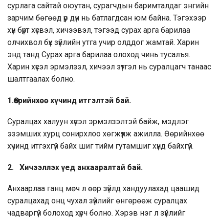
сурлага сайтай оюутан, сурагчдын баримталдаг энгийн
зарчим бөгөөд үр дүн нь батлагдсан юм байна. Тэгэхээр
хүн бүрт хүсвэл, хичээвэл, тэгээд сурах арга барилаа
олчихвол бүх зүйлийн утга учир олддог жамтай. Харин
энд танд Сурах арга барилаа олоход чинь тусалъя.
Харин хүсэл эрмэлзэл, хичээл зүтгэл нь суралцагч танаас
шалтгаалах болно.
1.Өөрийнхөө
хүчинд
итгэлтэй
бай.
Суралцах халуун хүсэл эрмэлзэлтэй байж, мэдлэг
эзэмших хурц сонирхлоо хөгжүүлж ажилла. Өөрийнхөө
хүчинд итгэхгүй байх шиг тийм гутамшиг хүнд байхгүй.
2. Хичээллэх үед анхааралтай бай.
Анхаарлаа ганц мөч л өөр зүйлд хандуулахад цаашид
суралцахад онц чухал зүйлийг өнгөрөөж суралцах
чадваргүй болоход хүрч болно. Хэрэв нэг л зүйлийг