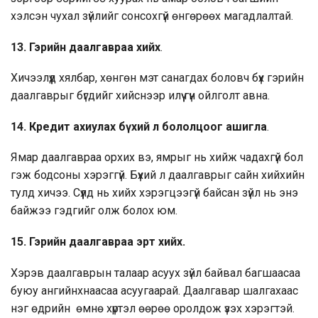
хэлсэн чухал зүйлийг сонсохгүй өнгөрөөх магадлалтай.
13.
Гэрийн даалгавраа хийх
.
Хичээлүүд хялбар, хөнгөн мэт санагдах боловч бүх гэрийн
даалгаврыг бүгдийг хийснээр илүү гүн ойлголт авна.
14.
Кредит ахиулах бүхий л бололцоог ашигла
.
Ямар даалгавраа орхих вэ, ямрыг нь хийж чадахгүй бол
гэж бодсоны хэрэггүй. Бүхий л даалгаврыг сайн хийхийн
тулд хичээ. Сүүлд нь хийх хэрэгцээгүй байсан зүйл нь энэ
байжээ гэдгийг олж болох юм.
15.
Гэрийн даалгавраа эрт хийх.
Хэрэв даалгаврын талаар асуух зүйл байвал багшаасаа
буюу ангийнхнаасаа асуугаарай. Даалгавар шалгахаас
нэг өдрийн өмнө хүртэл өөрөө оролдож үзэх хэрэгтэй.