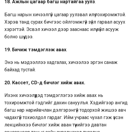
18.
Ажлын цагаар багш нартайгаа уулз
.
Багш нарын хичээлгүй цагаар уулзвал илүү тохиромжтой.
Хэрэв танд сурах бичгээс ойлгомжгүй зүйл гарвал асуух
хэрэгтэй. Эсвэл хичээл дээр зааснаас илүү зүйл асууж
болно шүү дээ.
19.
Бичиж тэмдэглэж авах
.
Энэ нь мэдээллээ хадгалах, хичээлээ эргэн санаж
байхад тустай.
20.
Кассет, CD-д бичлэг хийж авах.
Ихэнх хичээлүүдэд тэмдэглэгээ хийж авах нь
тохиромжтой гэдгийг дахин сануулъя. Хэдийгээр ангид
багш нар нарийвчлан дэлгэрэнгүй тодорхой жишээ авч
чадахгүй тохиолдол гардаг. Ийм учраас чухал гэж үзсэн
лекцийнхээ бичлэг хийж аван түүнийгээ давтан