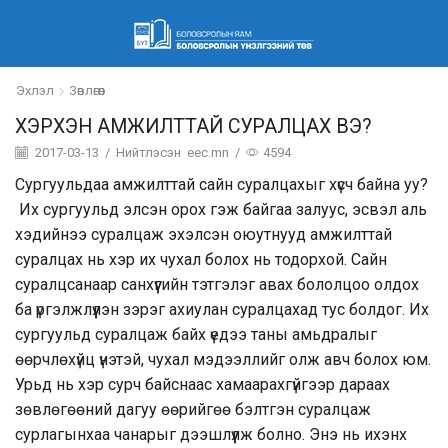
Эхлэл
Зөвлөгөөн
ХЭРХЭН АМЖИЛТТАЙ СУРАЛЦАХ ВЭ?
2017-03-13
/
Нийтлэсэн
eec.mn
/
4594
Сургуульдаа амжилттай сайн суралцахыг хүсч байна уу?
Их сургуульд элсэн орох гэж байгаа залуус, эсвэл аль
хэдийнээ суралцаж эхэлсэн оюутнууд амжилттай
суралцах нь хэр их чухал болох нь тодорхой. Сайн
суралцсанаар санхүүгийн тэтгэлэг авах бололцоо олдох
ба үргэлжлүүлэн зэрэг ахиулан суралцахад тус болдог. Их
сургуульд суралцаж байх үедээ таны амьдралыг
өөрчлөхүйц үнэтэй, чухал мэдээллийг олж авч болох юм.
Урьд нь хэр сурч байснаас хамаарахгүйгээр дараах
зөвлөгөөний дагуу өөрийгөө бэлтгэн суралцаж
сурлагынхаа чанарыг дээшлүүлж болно. Энэ нь ихэнх