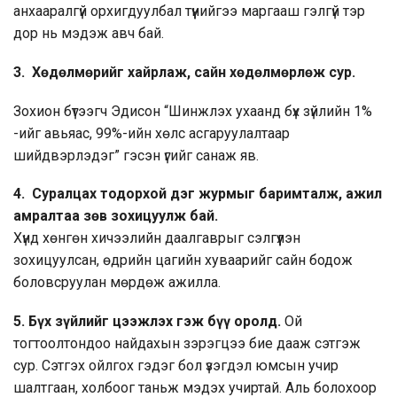
анхааралгүй орхигдуулбал түүнийгээ маргааш гэлгүй тэр
дор нь мэдэж авч бай.
3. Хөдөлмөрийг хайрлаж, сайн хөдөлмөрлөж сур.
Зохион бүтээгч Эдисон “Шинжлэх ухаанд бүх зүйлийн 1%
-ийг авьяас, 99%-ийн хөлс асгаруулалтаар
шийдвэрлэдэг” гэсэн үгийг санаж яв.
4. Суралцах тодорхой дэг журмыг баримталж, ажил
амралтаа зөв зохицуулж бай.
Хүнд хөнгөн хичээлийн даалгаврыг сэлгүүлэн
зохицуулсан, өдрийн цагийн хуваарийг сайн бодож
боловсруулан мөрдөж ажилла.
5. Бүх зүйлийг цээжлэх гэж бүү оролд.
Ой
тогтоолтондоо найдахын зэрэгцээ бие дааж сэтгэж
сур. Сэтгэх ойлгох гэдэг бол үзэгдэл юмсын учир
шалтгаан, холбоог таньж мэдэх учиртай. Аль болохоор