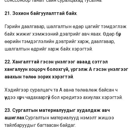
сонссоноор таныг сайн суралцахад тусална.
21.
Зохион байгуулалттай байх
.
Гэрийн даалгавар, шалгалтын өдөр цагийг тэмдэглэж
байх жижиг хэмжээний дэвтрийг авч явах. Өдөр бүр
өөрийн тэмдэглэлийн дэвтрийг харж, даалгавар,
шалгалтын өдрийг харж байх хэрэгтэй.
22.
Хангалттай гэсэн үнэлгээг аваад сэтгэл
хангалуун хоцорч болохгүй, үргэлж А гэсэн үнэлгээг
авахын төлөө зорих хэрэгтэй
.
Хэдийгээр суралцагч та А авна төлөвлөж байсан ч
үүндээ хүрч чадахааргүй бол кредитээ ахиулах хэрэгтэй.
23.
Сургалтын материалуудыг худалдаж авч
ашиглах
.Сургалтын материалууд нэмэлт жишээ
тайлбаруудыг багтаасан байдаг.