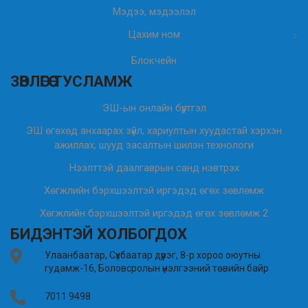
Мэдээ, мэдээлэл
Цахим ном
Блокчейн
ЗӨВЛӨГӨӨ ТУСЛАМЖ
ЭШ-ын онлайн бүртгэл
ЭШ өгөхөд анхаарах зүйл, хариултын хуудастай хэрхэн
ажиллах, шууд засалтын шилэн технологи
Нээлттэй даалгаврын санд нэвтрэх
Хөгжлийн бэрхшээлтэй иргэдэд өгөх зөвлөмж
Хөгжлийн бэрхшээлтэй иргэдэд өгөх зөвлөмж 2
БИДЭНТЭЙ ХОЛБОГДОХ
Улаанбаатар, Сүхбаатар дүүрэг, 8-р хороо оюутны
гудамж-16, Боловсролын үнэлгээний төвийн байр
7011 9498