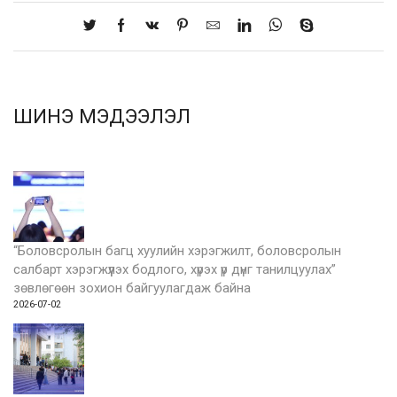
ШИНЭ МЭДЭЭЛЭЛ
“Боловсролын багц хуулийн хэрэгжилт, боловсролын
салбарт хэрэгжүүлэх бодлого, хүрэх үр дүнг танилцуулах”
зөвлөгөөн зохион байгуулагдаж байна
2026-07-02