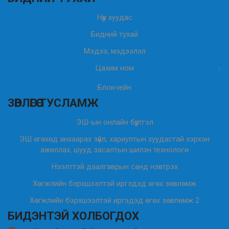
Нүүр хуудас
Бидний тухай
Мэдээ, мэдээлэл
Цахим ном
Блокчейн
ЗӨВЛӨГӨӨ ТУСЛАМЖ
ЭШ-ын онлайн бүртгэл
ЭШ өгөхөд анхаарах зүйл, хариултын хуудастай хэрхэн
ажиллах, шууд засалтын шилэн технологи
Нээлттэй даалгаврын санд нэвтрэх
Хөгжлийн бэрхшээлтэй иргэдэд өгөх зөвлөмж
Хөгжлийн бэрхшээлтэй иргэдэд өгөх зөвлөмж 2
БИДЭНТЭЙ ХОЛБОГДОХ