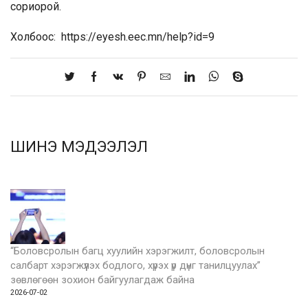
сориорой.
Холбоос:
https://eyesh.eec.mn/help?id=9
ШИНЭ МЭДЭЭЛЭЛ
“Боловсролын багц хуулийн хэрэгжилт, боловсролын
салбарт хэрэгжүүлэх бодлого, хүрэх үр дүнг танилцуулах”
зөвлөгөөн зохион байгуулагдаж байна
2026-07-02