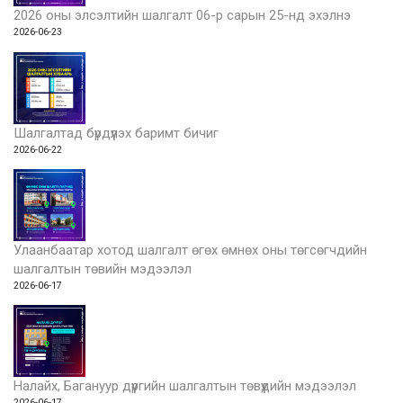
2026 оны элсэлтийн шалгалт 06-р сарын 25-нд эхэлнэ
2026-06-23
Шалгалтад бүрдүүлэх баримт бичиг
2026-06-22
Улаанбаатар хотод шалгалт өгөх өмнөх оны төгсөгчдийн
шалгалтын төвийн мэдээлэл
2026-06-17
Налайх, Багануур дүүргийн шалгалтын төвүүдийн мэдээлэл
2026-06-17