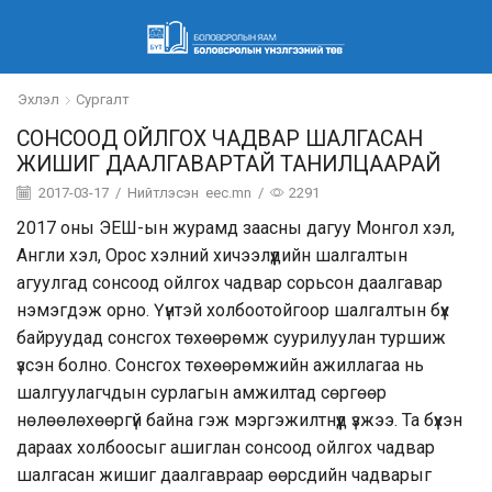
Эхлэл
Сургалт
СОНСООД ОЙЛГОХ ЧАДВАР ШАЛГАСАН
ЖИШИГ ДААЛГАВАРТАЙ ТАНИЛЦААРАЙ
2017-03-17
/
Нийтлэсэн
eec.mn
/
2291
2017 оны ЭЕШ-ын журамд заасны дагуу Монгол хэл,
Англи хэл, Орос хэлний хичээлүүдийн шалгалтын
агуулгад сонсоод ойлгох чадвар сорьсон даалгавар
нэмэгдэж орно. Үүнтэй холбоотойгоор шалгалтын бүх
байруудад сонсгох төхөөрөмж суурилуулан туршиж
үзсэн болно. Сонсгох төхөөрөмжийн ажиллагаа нь
шалгуулагчдын сурлагын амжилтад сөргөөр
нөлөөлөхөөргүй байна гэж мэргэжилтнүүд үзжээ. Та бүхэн
дараах холбоосыг ашиглан сонсоод ойлгох чадвар
шалгасан жишиг даалгавраар өөрсдийн чадварыг