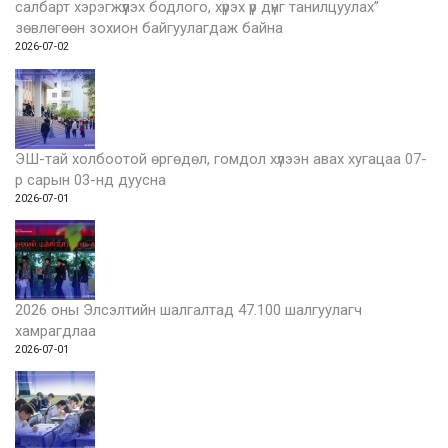
салбарт хэрэгжүүлэх бодлого, хүрэх үр дүнг танилцуулах”
зөвлөгөөн зохион байгуулагдаж байна
2026-07-02
ЭШ-тай холбоотой өргөдөл, гомдол хүлээн авах хугацаа 07-
р сарын 03-нд дуусна
2026-07-01
2026 оны Элсэлтийн шалгалтад 47.100 шалгуулагч
хамрагдлаа
2026-07-01