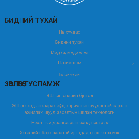
БИДНИЙ ТУХАЙ
Нүүр хуудас
Бидний тухай
Мэдээ, мэдээлэл
Цахим ном
Блокчейн
ЗӨВЛӨГӨӨ ТУСЛАМЖ
ЭШ-ын онлайн бүртгэл
ЭШ өгөхөд анхаарах зүйл, хариултын хуудастай хэрхэн
ажиллах, шууд засалтын шилэн технологи
Нээлттэй даалгаврын санд нэвтрэх
Хөгжлийн бэрхшээлтэй иргэдэд өгөх зөвлөмж