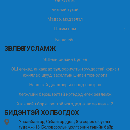
Нүүр хуудас
Бидний тухай
Мэдээ, мэдээлэл
Цахим ном
Блокчейн
ЗӨВЛӨГӨӨ ТУСЛАМЖ
ЭШ-ын онлайн бүртгэл
ЭШ өгөхөд анхаарах зүйл, хариултын хуудастай хэрхэн
ажиллах, шууд засалтын шилэн технологи
Нээлттэй даалгаврын санд нэвтрэх
Хөгжлийн бэрхшээлтэй иргэдэд өгөх зөвлөмж
Хөгжлийн бэрхшээлтэй иргэдэд өгөх зөвлөмж 2
БИДЭНТЭЙ ХОЛБОГДОХ
Улаанбаатар, Сүхбаатар дүүрэг, 8-р хороо оюутны
гудамж-16, Боловсролын үнэлгээний төвийн байр