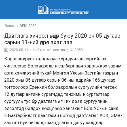
Эхлэл
ЭЕШ-2020
Давтлага хичээл өнөөдөр буюу 2020 он 05 дугаар
сарын 11-ний өдрөөс эхэллээ
2020-05-11
/
Нийтлэсэн
eec.mn
/
2058
Коронавируст халдвараас урьдчилан сэргийлэх
чиглэлээр Боловсролын салбарт авч хэрэгжүүлэх зарим
арга хэмжээний тухай Монгол Улсын Засгийн газрын
2020 оны 05 дугаар сарын 06-ны өдрийн 166 дугаар
тогтоолоор Ерөнхий боловсролын сургуулийн төгсөх
12 дугаар ангийн сурагчдад танхимын сургалтаар
сургууль тус бүр давтлага өгч их дээд сургуулийн
элсэлтэд бэлдэх нөхцлөөр хангахыг БСШУС-ын сайд
Ё.Баатарбилэгт даалгасан бөгөөд давтлагыг УОК, ЭМЯ-
аас өгч буй чиглэл, шаардлагын дагуу халдвар