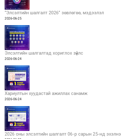
“Элсэлтийн шалгалт 2026” зөвлөгөө, мэдээлэл
2026-06-25
Элсэлтийн шалгалтад хориглох зүйлс
2026-06-24
Хариултын хуудастай ажиллах санамж
2026-06-24
2026 оны элсэлтийн шалгалт 06-р сарын 25-нд эхэлнэ