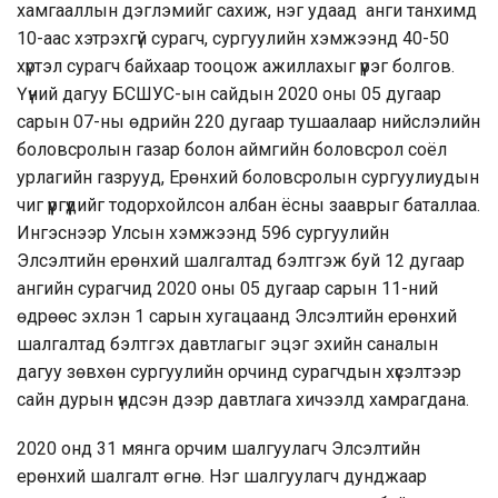
хамгааллын дэглэмийг сахиж, нэг удаад анги танхимд
10-аас хэтрэхгүй сурагч, сургуулийн хэмжээнд 40-50
хүртэл сурагч байхаар тооцож ажиллахыг үүрэг болгов.
Үүний дагуу БСШУС-ын сайдын 2020 оны 05 дугаар
сарын 07-ны өдрийн 220 дугаар тушаалаар нийслэлийн
боловсролын газар болон аймгийн боловсрол соёл
урлагийн газрууд, Ерөнхий боловсролын сургуулиудын
чиг үүргүүдийг тодорхойлсон албан ёсны зааврыг баталлаа.
Ингэснээр Улсын хэмжээнд 596 сургуулийн
Элсэлтийн ерөнхий шалгалтад бэлтгэж буй 12 дугаар
ангийн сурагчид 2020 оны 05 дугаар сарын 11-ний
өдрөөс эхлэн 1 сарын хугацаанд Элсэлтийн ерөнхий
шалгалтад бэлтгэх давтлагыг эцэг эхийн саналын
дагуу зөвхөн сургуулийн орчинд сурагчдын хүсэлтээр
сайн дурын үндсэн дээр давтлага хичээлд хамрагдана.
2020 онд 31 мянга орчим шалгуулагч Элсэлтийн
ерөнхий шалгалт өгнө. Нэг шалгуулагч дунджаар