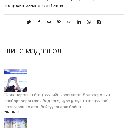
тооцохыг зааж өгсөн байна.
ШИНЭ МЭДЭЭЛЭЛ
“Боловсролын багц хуулийн хэрэгжилт, боловсролын
салбарт хэрэгжүүлэх бодлого, хүрэх үр дүнг танилцуулах”
зөвлөгөөн зохион байгуулагдаж байна
2026-07-02