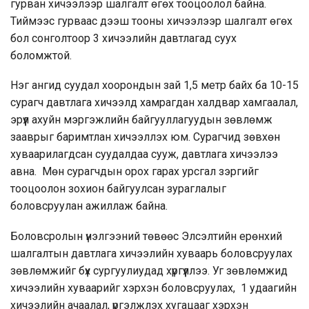
гурван хичээлээр шалгалт өгөх тооцоолол байна.
Тиймээс гурваас дээш тооны хичээлээр шалгалт өгөх
бол сонголтоор 3 хичээлийн давтлагад суух
боломжтой.
Нэг ангид суудал хоорондын зай 1,5 метр байх ба 10-15
сурагч давтлага хичээлд хамрагдан халдвар хамгаалал,
эрүүл ахуйн мэргэжлийн байгууллагуудын зөвлөмж
зааврыг баримтлан хичээллэх юм. Сурагчид зөвхөн
хуваарилагдсан суудалдаа сууж, давтлага хичээлээ
авна. Мөн сурагчдын орох гарах урсгал зэргийг
тооцоолон зохион байгуулсан зураглалыг
боловсруулан ажиллаж байна.
Боловсролын үнэлгээний төвөөс Элсэлтийн ерөнхий
шалгалтын давтлага хичээлийн хуваарь боловсруулах
зөвлөмжийг бүх сургуулиудад хүргүүллээ. Уг зөвлөмжид
хичээлийн хуваарийг хэрхэн боловсруулах, 1 удаагийн
хичээлийн ачаалал, үргэлжлэх хугацааг хэрхэн