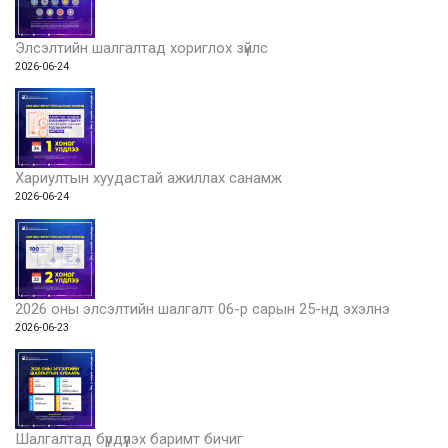
Элсэлтийн шалгалтад хориглох зүйлс
2026-06-24
Хариултын хуудастай ажиллах санамж
2026-06-24
2026 оны элсэлтийн шалгалт 06-р сарын 25-нд эхэлнэ
2026-06-23
Шалгалтад бүрдүүлэх баримт бичиг