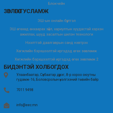
Блокчейн
ЗӨВЛӨГӨӨ ТУСЛАМЖ
ЭШ-ын онлайн бүртгэл
ЭШ өгөхөд анхаарах зүйл, хариултын хуудастай хэрхэн
ажиллах, шууд засалтын шилэн технологи
Нээлттэй даалгаврын санд нэвтрэх
Хөгжлийн бэрхшээлтэй иргэдэд өгөх зөвлөмж
Хөгжлийн бэрхшээлтэй иргэдэд өгөх зөвлөмж 2
БИДЭНТЭЙ ХОЛБОГДОХ
Улаанбаатар, Сүхбаатар дүүрэг, 8-р хороо оюутны
гудамж-16, Боловсролын үнэлгээний төвийн байр
7011 9498
info@eec.mn