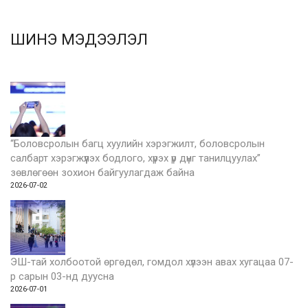
ШИНЭ МЭДЭЭЛЭЛ
“Боловсролын багц хуулийн хэрэгжилт, боловсролын
салбарт хэрэгжүүлэх бодлого, хүрэх үр дүнг танилцуулах”
зөвлөгөөн зохион байгуулагдаж байна
2026-07-02
ЭШ-тай холбоотой өргөдөл, гомдол хүлээн авах хугацаа 07-
р сарын 03-нд дуусна
2026-07-01