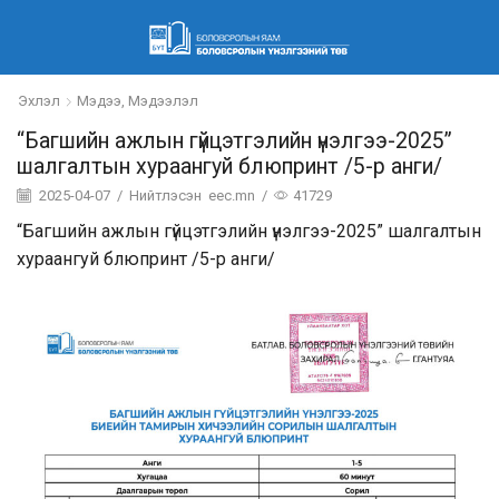
Эхлэл
Мэдээ, Мэдээлэл
“Багшийн ажлын гүйцэтгэлийн үнэлгээ-2025”
шалгалтын хураангуй блюпринт /5-р анги/
2025-04-07
/
Нийтлэсэн
eec.mn
/
41729
“Багшийн ажлын гүйцэтгэлийн үнэлгээ-2025” шалгалтын
хураангуй блюпринт /5-р анги/