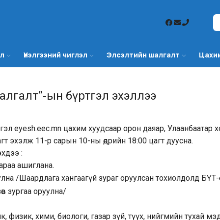
эл
Үнэлгээний чиглэл
Элсэлтийн шалгалт
Цахи
алгалт”-ын бүртгэл эхэллээ
тгэл
eyesh.eec.mn
цахим хуудсаар орон даяар, Улаанбаатар 
цагт эхэлж 11-р сарын 10-ны өдрийн 18:00 цагт дуусна.
хдээ :
аараа ашиглана.
на /Шаардлага хангаагүй зураг оруулсан тохиолдолд БҮТ-өө
өв зургаа оруулна/
к, физик, хими, биологи, газар зүй, түүх, нийгмийн тухай мэ