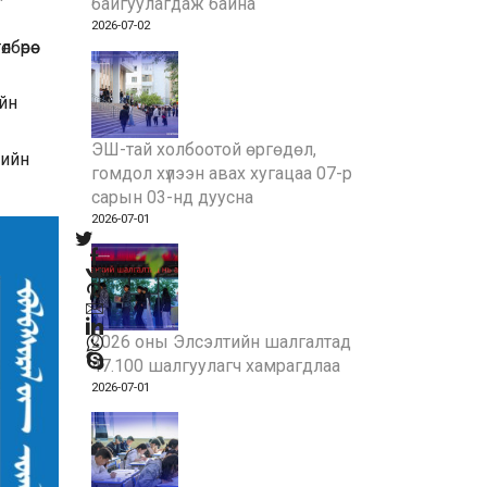
байгуулагдаж байна
2026-07-02
өрөө
ийн
ЭШ-тай холбоотой өргөдөл,
-ийн
гомдол хүлээн авах хугацаа 07-р
сарын 03-нд дуусна
2026-07-01
2026 оны Элсэлтийн шалгалтад
47.100 шалгуулагч хамрагдлаа
2026-07-01