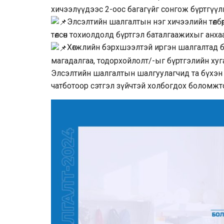
хичээлүүдээс 2-оос багагүйг сонгож бүртгүүл
Элсэлтийн шалгалтын нэг хичээлийн төлбөр 5
төлсөн тохиолдолд бүртгэл баталгаажихыг анха
Хөгжлийн бэрхшээлтэй иргэн шалгалтад бүр
магадалгаа, тодорхойлолт/-ыг бүртгэлийн хуг
Элсэлтийн шалгалтын шалгуулагчид та бүхэн мэ
чатботоор сэтгэл зүйчтэй холбогдох боломжт