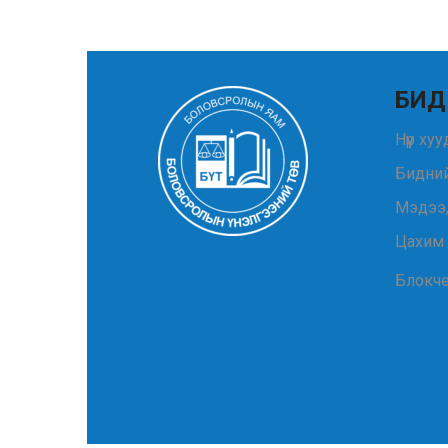
БИД
Нүүр ху
Бидний
Мэдээ
Цахим
Блокч