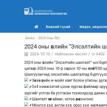
Бидний тухай
Мэдээ, мэдээл
Эхлэл
2024 Оны ЭШ
2024 оны өвлийн “Элсэлтийн ш
2024-10-10
/
Нийтлэсэн
eec.mn
/
6402
2024 оны өвлийн “Элсэлтийн шалгалт”-ын бүр
цагаар 2024 оны 10-р сарын 10-ны өглөө 09:00 
Шалгуулагчид элсэлтийн шалгалтад бүртгүүлэ
Зөвхөн өөрийн и-мэйл хаяг болон утасны дуг
3х4 хэмжээтэй цээж зургаа файлаар оруул
зургийг устгах ба устгасан тохиолдолд дахин з
Шалгалт өгөх аймаг, хотоо өөрөө сонгоно
Монгол хэл, англи хэл, орос хэл, математи