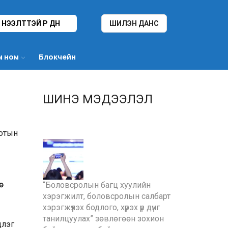
НЭЭЛТТЭЙ ҮР ДҮН
ШИЛЭН ДАНС
м ном
Блокчейн
ШИНЭ МЭДЭЭЛЭЛ
хотын
с
“Боловсролын багц хуулийн
хэрэгжилт, боловсролын салбарт
хэрэгжүүлэх бодлого, хүрэх үр дүнг
танилцуулах” зөвлөгөөн зохион
длэг