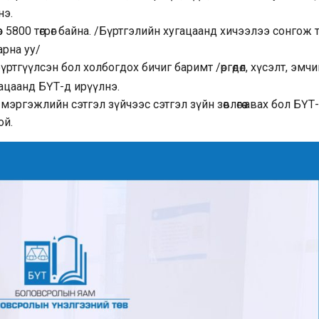
нэ.
800 төгрөг байна. /Бүртгэлийн хугацаанд хичээлээ сонгож төлб
арна уу/
тгүүлсэн бол холбогдох бичиг баримт /өргөдөл, хүсэлт, эмч
ацаанд БҮТ-д ирүүлнэ.
ргэжлийн сэтгэл зүйчээс сэтгэл зүйн зөвлөгөө авах бол БҮТ
ой.