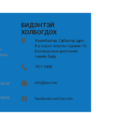
БИДЭНТЭЙ
ХОЛБОГДОХ
Улаанбаатар, Сүхбаатар дүүрэг,
8-р хороо оюутны гудамж-16,
н
Боловсролын үнэлгээний
илэн
төвийн байр
7011 9498
info@eec.mn
гэдэд
гэдэд
facebook.com/eec.mn