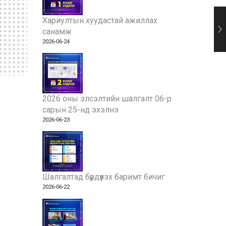
Хариултын хуудастай ажиллах
санамж
2026-06-24
2026 оны элсэлтийн шалгалт 06-р
сарын 25-нд эхэлнэ
2026-06-23
Шалгалтад бүрдүүлэх баримт бичиг
2026-06-22