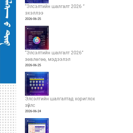
“Элсэлтийн шалгалт 2026 ”
эхэллээ
2026-06-25
“Элсэлтийн шалгалт 2026”
зөвлөгөө, мэдээлэл
2026-06-25
Элсэлтийн шалгалтад хориглох
зүйлс
2026-06-24