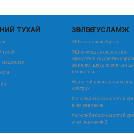
НИЙ ТУХАЙ
ЗӨВЛӨГӨӨ ТУСЛАМЖ
удас
ЭШ-ын онлайн бүртгэл
 тухай
ЭШ өгөхөд анхаарах зүйл,
хариултын хуудастай хэрхэ
, мэдээлэл
ажиллах, шууд засалтын ш
технологи
 ном
Нээлттэй даалгаврын санд
ейн
нэвтрэх
Хөгжлийн бэрхшээлтэй ир
өгөх зөвлөмж
Хөгжлийн бэрхшээлтэй ир
өгөх зөвлөмж 2