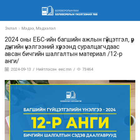
Эхлэл
Мэдээ, Мэдээлэл
2024 оны ЕБС-ийн багшийн ажлын гүйцэтгэл, үр
дүнгийн үнэлгээний хүрээнд суралцагчдаас
авсан бичгийн шалгалтын материал /12-р
анги/
2024-09-13
/
Нийтлэсэн
eec.mn
/
73464