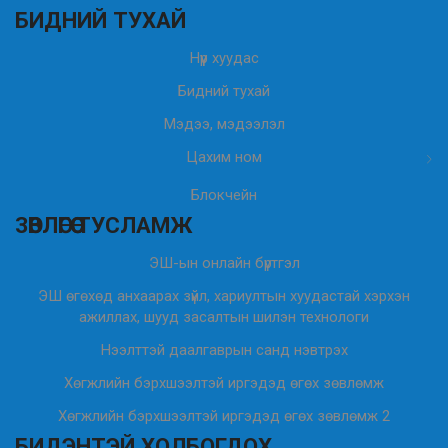
БИДНИЙ ТУХАЙ
Нүүр хуудас
Бидний тухай
Мэдээ, мэдээлэл
Цахим ном
Блокчейн
ЗӨВЛӨГӨӨ ТУСЛАМЖ
ЭШ-ын онлайн бүртгэл
ЭШ өгөхөд анхаарах зүйл, хариултын хуудастай хэрхэн
ажиллах, шууд засалтын шилэн технологи
Нээлттэй даалгаврын санд нэвтрэх
Хөгжлийн бэрхшээлтэй иргэдэд өгөх зөвлөмж
Хөгжлийн бэрхшээлтэй иргэдэд өгөх зөвлөмж 2
БИДЭНТЭЙ ХОЛБОГДОХ