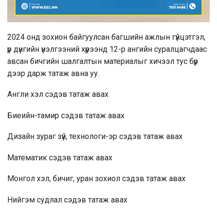
2024 онд зохион байгуулсан багшийн ажлын гүйцэтгэл,
үр дүнгийн үнэлгээний хүрээнд 12-р ангийн суралцагчдаас
авсан бичгийн шалгалтын материалыг хичээл тус бүр
дээр дарж татаж авна уу.
Англи хэл
сэдэв татаж авах
Биеийн-тамир
сэдэв татаж авах
Дизайн зураг зүй, технологи-эр
сэдэв татаж авах
Математик
сэдэв татаж авах
Монгол хэл, бичиг, уран зохиол
сэдэв татаж авах
Нийгэм судлал
сэдэв татаж авах