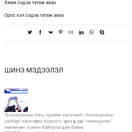
Хими
сэдэв татаж авах
Орос хэл
сэдэв татаж авах
ШИНЭ МЭДЭЭЛЭЛ
“Боловсролын багц хуулийн хэрэгжилт, боловсролын
салбарт хэрэгжүүлэх бодлого, хүрэх үр дүнг танилцуулах”
зөвлөгөөн зохион байгуулагдаж байна