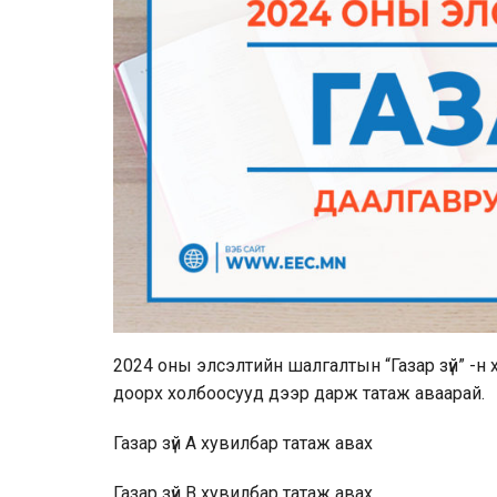
2024 оны элсэлтийн шалгалтын “Газар зүй” -н 
доорх холбоосууд дээр дарж татаж аваарай.
Газар зүй А хувилбар
татаж авах
Газар зүй В хувилбар
татаж авах