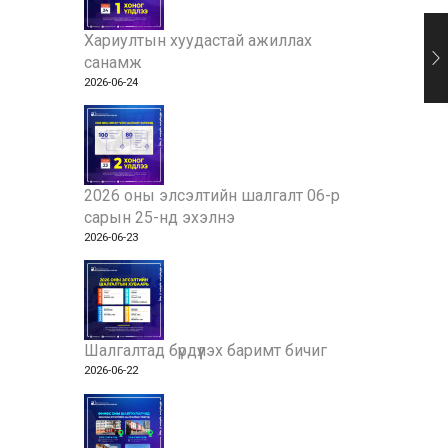
Хариултын хуудастай ажиллах
санамж
2026-06-24
2026 оны элсэлтийн шалгалт 06-р
сарын 25-нд эхэлнэ
2026-06-23
Шалгалтад бүрдүүлэх баримт бичиг
2026-06-22