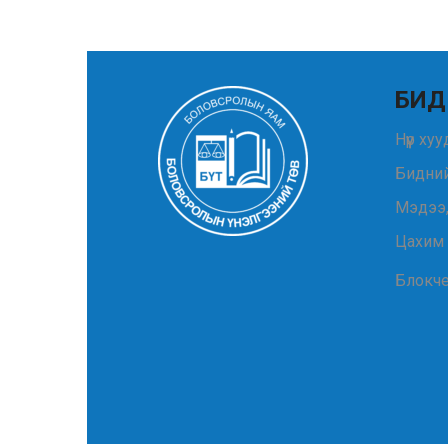
БИД
Нүүр ху
Бидний
Мэдээ
Цахим
Блокч