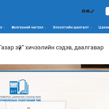
эл
Үнэлгээний чиглэл
Элсэлтийн шалгалт
Цахи
азар зүй” хичээлийн сэдэв, даалгавар