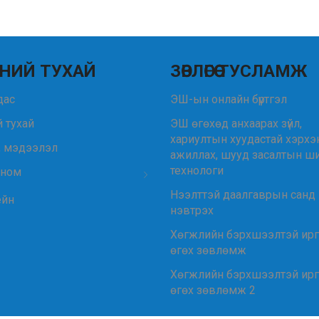
НИЙ ТУХАЙ
ЗӨВЛӨГӨӨ ТУСЛАМЖ
удас
ЭШ-ын онлайн бүртгэл
 тухай
ЭШ өгөхөд анхаарах зүйл,
хариултын хуудастай хэрхэ
, мэдээлэл
ажиллах, шууд засалтын ш
технологи
 ном
Нээлттэй даалгаврын санд
ейн
нэвтрэх
Хөгжлийн бэрхшээлтэй ир
өгөх зөвлөмж
Хөгжлийн бэрхшээлтэй ир
өгөх зөвлөмж 2