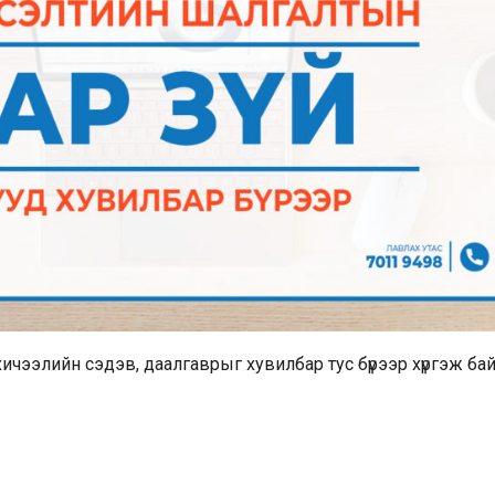
хичээлийн сэдэв, даалгаврыг хувилбар тус бүрээр хүргэж бай