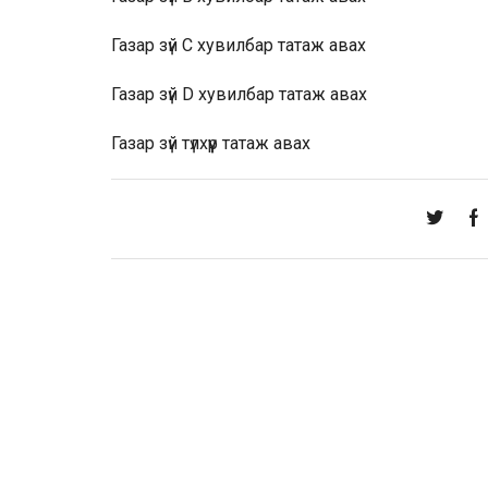
Газар зүй С хувилбар
татаж авах
Газар зүй D хувилбар
татаж авах
Газар зүй түлхүүр
татаж авах