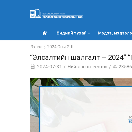
Бидний тухай
Мэдээ, мэдээл
Эхлэл
2024 Оны ЭШ
“Элсэлтийн шалгалт – 2024” “Г
2024-07-31
/
Нийтлэсэн
eec.mn
/
23586