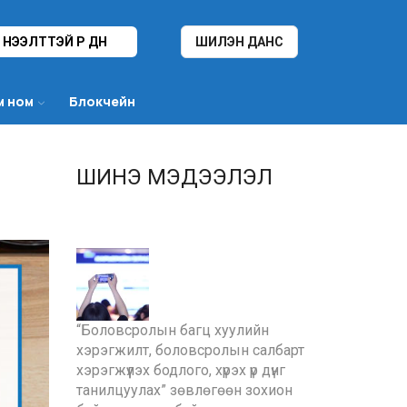
НЭЭЛТТЭЙ ҮР ДҮН
ШИЛЭН ДАНС
м ном
Блокчейн
ШИНЭ МЭДЭЭЛЭЛ
“Боловсролын багц хуулийн
хэрэгжилт, боловсролын салбарт
хэрэгжүүлэх бодлого, хүрэх үр дүнг
танилцуулах” зөвлөгөөн зохион