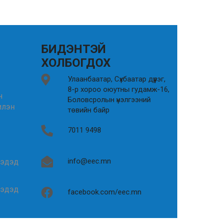
БИДЭНТЭЙ
ХОЛБОГДОХ
Улаанбаатар, Сүхбаатар дүүрэг,
8-р хороо оюутны гудамж-16,
н
Боловсролын үнэлгээний
илэн
төвийн байр
7011 9498
info@eec.mn
гэдэд
гэдэд
facebook.com/eec.mn