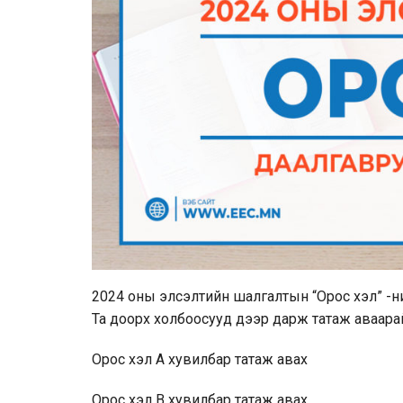
2024 оны элсэлтийн шалгалтын “Орос хэл” -ни
Та доорх холбоосууд дээр дарж татаж аваара
Орос хэл А хувилбар
татаж авах
Орос хэл В хувилбар
татаж авах