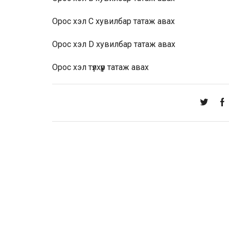
Орос хэл С хувилбар
татаж авах
Орос хэл D хувилбар
татаж авах
Орос хэл түлхүүр
татаж авах