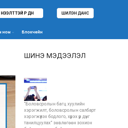
НЭЭЛТТЭЙ ҮР ДҮН
ШИЛЭН ДАНС
м ном
Блокчейн
ШИНЭ МЭДЭЭЛЭЛ
“Боловсролын багц хуулийн
хэрэгжилт, боловсролын салбарт
хэрэгжүүлэх бодлого, хүрэх үр дүнг
танилцуулах” зөвлөгөөн зохион