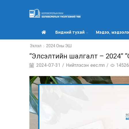
Бидний тухай
Мэдээ, мэдээл
Эхлэл
2024 Оны ЭШ
“Элсэлтийн шалгалт – 2024” “
2024-07-31
/
Нийтлэсэн
eec.mn
/
14526