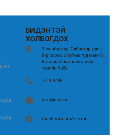
БИДЭНТЭЙ
ХОЛБОГДОХ
Улаанбаатар, Сүхбаатар дүүрэг,
8-р хороо оюутны гудамж-16,
н
Боловсролын үнэлгээний
илэн
төвийн байр
7011 9498
info@eec.mn
гэдэд
гэдэд
facebook.com/eec.mn