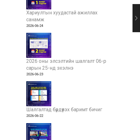
Хариултын хуудастай ажиллах
санамж
2026-06-24
2026 оны элсэлтийн шалгалт 06-р
сарын 25-нд эхэлнэ
2026-06-23
Шалгалтад бүрдүүлэх баримт бичиг
2026-06-22