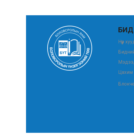
БИД
Нүүр ху
Бидний
Мэдээ
Цахим
Блокч