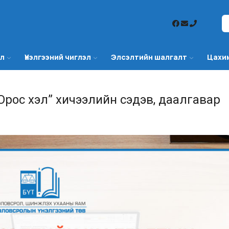
эл
Үнэлгээний чиглэл
Элсэлтийн шалгалт
Цахи
Орос хэл” хичээлийн сэдэв, даалгавар