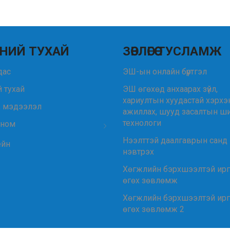
НИЙ ТУХАЙ
ЗӨВЛӨГӨӨ ТУСЛАМЖ
удас
ЭШ-ын онлайн бүртгэл
 тухай
ЭШ өгөхөд анхаарах зүйл,
хариултын хуудастай хэрхэ
, мэдээлэл
ажиллах, шууд засалтын ш
технологи
 ном
Нээлттэй даалгаврын санд
ейн
нэвтрэх
Хөгжлийн бэрхшээлтэй ир
өгөх зөвлөмж
Хөгжлийн бэрхшээлтэй ир
өгөх зөвлөмж 2