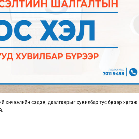
й хичээлийн сэдэв, даалгаврыг хувилбар тус бүрээр хүргэж 
й.