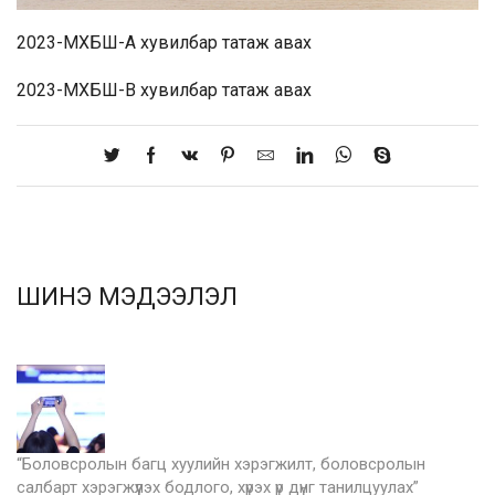
2023-МХБШ-А
хувилбар татаж авах
2023-МХБШ-В
хувилбар татаж авах
ШИНЭ МЭДЭЭЛЭЛ
“Боловсролын багц хуулийн хэрэгжилт, боловсролын
салбарт хэрэгжүүлэх бодлого, хүрэх үр дүнг танилцуулах”