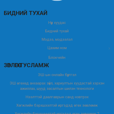
БИДНИЙ ТУХАЙ
Нүүр хуудас
Бидний тухай
Мэдээ, мэдээлэл
Цахим ном
Блокчейн
ЗӨВЛӨГӨӨ ТУСЛАМЖ
ЭШ-ын онлайн бүртгэл
ЭШ өгөхөд анхаарах зүйл, хариултын хуудастай хэрхэн
ажиллах, шууд засалтын шилэн технологи
Нээлттэй даалгаврын санд нэвтрэх
Хөгжлийн бэрхшээлтэй иргэдэд өгөх зөвлөмж
Хөгжлийн бэрхшээлтэй иргэдэд өгөх зөвлөмж 2