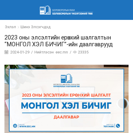
Эхлэл
Шинэ Элсэгчдэд
2023 оны элсэлтийн ерөнхий шалгалтын
“МОНГОЛ ХЭЛ БИЧИГ”-ийн даалгаврууд
2024-01-29
/
Нийтлэсэн
eec.mn
/
23335