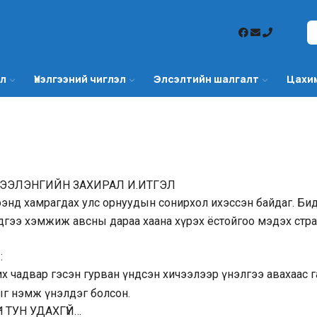
эл
Үнэлгээний чиглэл
Элсэлтийн шалгалт
Цахи
РЭЭЛЭНГИЙН ЗАХИРАЛ И.ИТГЭЛ
энд хамрагдах улс орнуудын сонирхол ихэссэн байдаг. Бид
эдгээ хэмжиж авсны дараа хаана хүрэх ёстойгоо мэдэх стра
:
х чадвар гэсэн гурван үндсэн хичээлээр үнэлгээ авахаас 
 нэмж үнэлдэг болсон.
 ТУН УДАХГҮЙ…