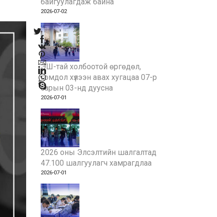
байгуулагдаж байна
2026-07-02
ЭШ-тай холбоотой өргөдөл,
гомдол хүлээн авах хугацаа 07-р
сарын 03-нд дуусна
2026-07-01
2026 оны Элсэлтийн шалгалтад
47.100 шалгуулагч хамрагдлаа
2026-07-01