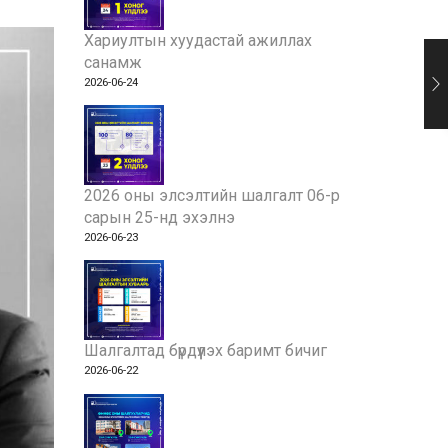
Хариултын хуудастай ажиллах
санамж
2026-06-24
2026 оны элсэлтийн шалгалт 06-р
сарын 25-нд эхэлнэ
2026-06-23
Шалгалтад бүрдүүлэх баримт бичиг
2026-06-22