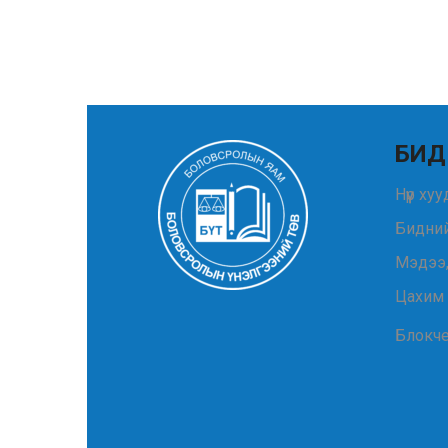
БИД
Нүүр ху
Бидний
Мэдээ
Цахим
Блокч