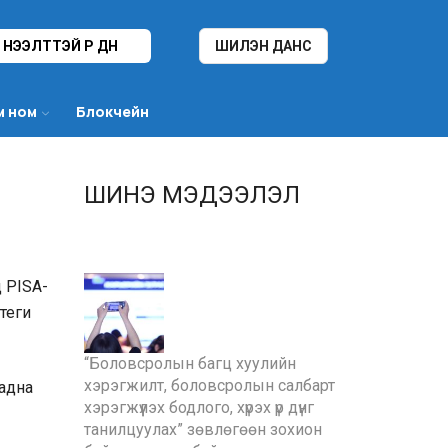
НЭЭЛТТЭЙ ҮР ДҮН
ШИЛЭН ДАНС
м ном
Блокчейн
ШИНЭ МЭДЭЭЛЭЛ
 PISA-
теги
“Боловсролын багц хуулийн
хэрэгжилт, боловсролын салбарт
гадна
хэрэгжүүлэх бодлого, хүрэх үр дүнг
танилцуулах” зөвлөгөөн зохион