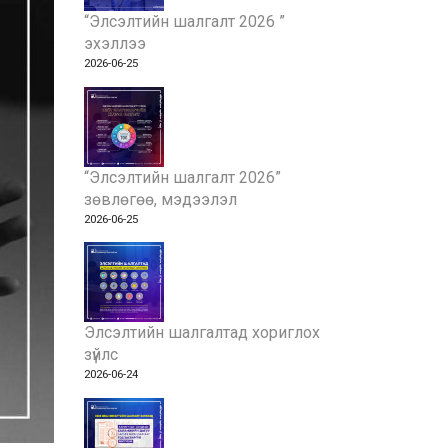
“Элсэлтийн шалгалт 2026 ”
эхэллээ
2026-06-25
“Элсэлтийн шалгалт 2026”
зөвлөгөө, мэдээлэл
2026-06-25
Элсэлтийн шалгалтад хориглох
зүйлс
2026-06-24