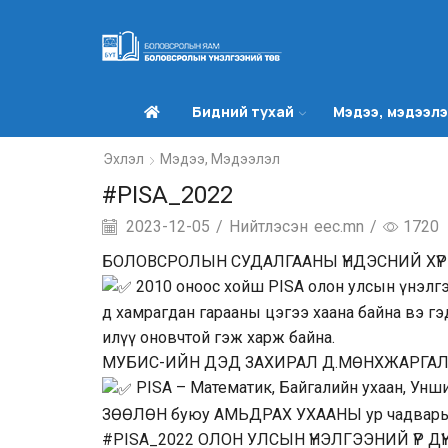
Бидний тухай
Мэдээ, мэдээл
Эхлэл
Мэдээ, Мэдээлэл
#PISA_2022
2023-12-05
/
Нийтлэсэн
eec.mn
/
1720
БОЛОВСРОЛЫН СУДАЛГААНЫ ҮНДЭСНИЙ ХҮ
2010 оноос хойш PISA олон улсын үнэлгэ
д хамрагдан гарааны цэгээ хаана байна вэ г
илүү оновчтой гэж харж байна.
МУБИС-ИЙН ДЭД ЗАХИРАЛ Д.МӨНХЖАРГАЛ
PISA – Математик, Байгалийн ухаан, Унши
ЗӨӨЛӨН буюу АМЬДРАХ УХААНЫ ур чадварыг
#PISA_2022
ОЛОН УЛСЫН ҮНЭЛГЭЭНИЙ ҮР ДҮН