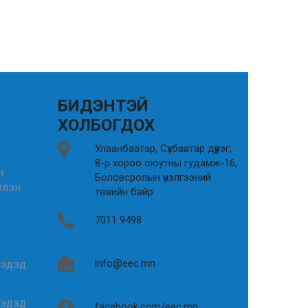
БИДЭНТЭЙ
ХОЛБОГДОХ
Улаанбаатар, Сүхбаатар дүүрэг,
8-р хороо оюутны гудамж-16,
н
Боловсролын үнэлгээний
илэн
төвийн байр
7011 9498
info@eec.mn
гэдэд
гэдэд
facebook.com/eec.mn