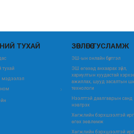
НИЙ ТУХАЙ
ЗӨВЛӨГӨӨ ТУСЛАМЖ
удас
ЭШ-ын онлайн бүртгэл
 тухай
ЭШ өгөхөд анхаарах зүйл,
хариултын хуудастай хэрхэ
, мэдээлэл
ажиллах, шууд засалтын ш
технологи
 ном
Нээлттэй даалгаврын санд
ейн
нэвтрэх
Хөгжлийн бэрхшээлтэй ир
өгөх зөвлөмж
Хөгжлийн бэрхшээлтэй ир