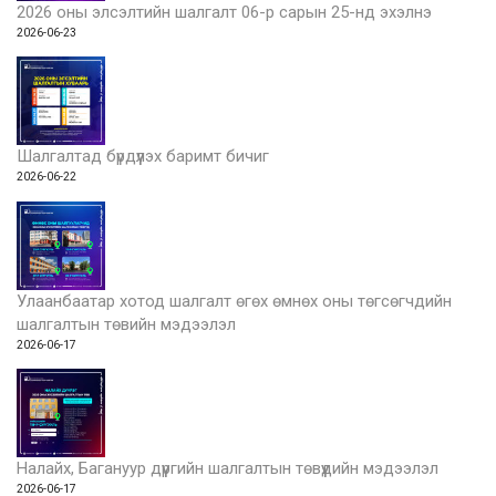
2026 оны элсэлтийн шалгалт 06-р сарын 25-нд эхэлнэ
2026-06-23
Шалгалтад бүрдүүлэх баримт бичиг
2026-06-22
Улаанбаатар хотод шалгалт өгөх өмнөх оны төгсөгчдийн
шалгалтын төвийн мэдээлэл
2026-06-17
Налайх, Багануур дүүргийн шалгалтын төвүүдийн мэдээлэл
2026-06-17