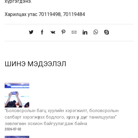
хүргэгдэнэ.
Харилцах утас 70119498, 70119484
ШИНЭ МЭДЭЭЛЭЛ
“Боловсролын багц хуулийн хэрэгжилт, боловсролын
салбарт хэрэгжүүлэх бодлого, хүрэх үр дүнг танилцуулах”
зөвлөгөөн зохион байгуулагдаж байна
2026-07-02