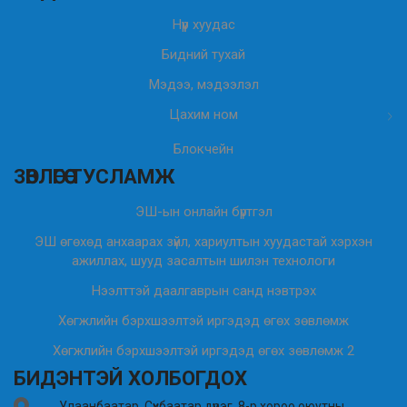
Нүүр хуудас
Бидний тухай
Мэдээ, мэдээлэл
Цахим ном
Блокчейн
ЗӨВЛӨГӨӨ ТУСЛАМЖ
ЭШ-ын онлайн бүртгэл
ЭШ өгөхөд анхаарах зүйл, хариултын хуудастай хэрхэн
ажиллах, шууд засалтын шилэн технологи
Нээлттэй даалгаврын санд нэвтрэх
Хөгжлийн бэрхшээлтэй иргэдэд өгөх зөвлөмж
Хөгжлийн бэрхшээлтэй иргэдэд өгөх зөвлөмж 2
БИДЭНТЭЙ ХОЛБОГДОХ
Улаанбаатар, Сүхбаатар дүүрэг, 8-р хороо оюутны