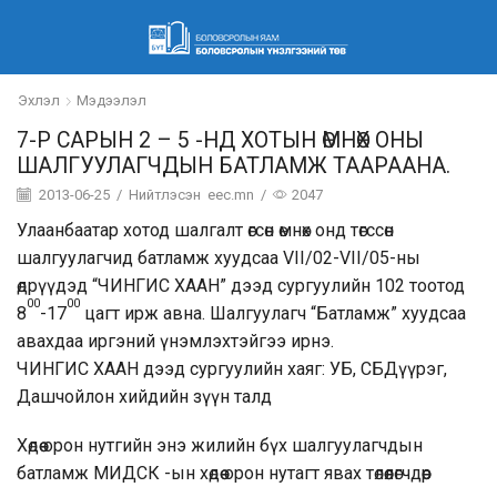
Эхлэл
Мэдээлэл
7-Р САРЫН 2 – 5 -НД ХОТЫН ӨМНӨХ ОНЫ
ШАЛГУУЛАГЧДЫН БАТЛАМЖ ТААРААНА.
2013-06-25
/
Нийтлэсэн
eec.mn
/
2047
Улаанбаатар хотод шалгалт өгсөн өмнөх онд төгссөн
шалгуулагчид батламж хуудсаа VII/02-VII/05-ны
өдрүүдэд “ЧИНГИС ХААН” дээд сургуулийн 102 тоотод
00
00
8
-17
цагт ирж авна. Шалгуулагч “Батламж” хуудсаа
авахдаа иргэний үнэмлэхтэйгээ ирнэ.
ЧИНГИС ХААН дээд сургуулийн хаяг: УБ, СБДүүрэг,
Дашчойлон хийдийн зүүн талд
Хөдөө орон нутгийн энэ жилийн бүх шалгуулагчдын
батламж МИДСК -ын хөдөө орон нутагт явах төлөөлөгчдөөр