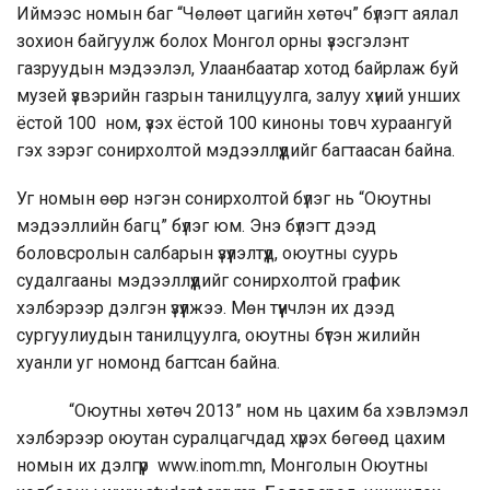
Иймээс номын баг “Чөлөөт цагийн хөтөч” бүлэгт аялал
зохион байгуулж болох Монгол орны үзэсгэлэнт
газруудын мэдээлэл, Улаанбаатар хотод байрлаж буй
музей үзвэрийн газрын танилцуулга, залуу хүний унших
ёстой 100 ном, үзэх ёстой 100 киноны товч хураангуй
гэх зэрэг сонирхолтой мэдээллүүдийг багтаасан байна.
Уг номын өөр нэгэн сонирхолтой бүлэг нь “Оюутны
мэдээллийн багц” бүлэг юм. Энэ бүлэгт дээд
боловсролын салбарын үзүүлэлтүүд, оюутны суурь
судалгааны мэдээллүүдийг сонирхолтой график
хэлбэрээр дэлгэн үзүүлжээ. Мөн түүнчлэн их дээд
сургуулиудын танилцуулга, оюутны бүтэн жилийн
хуанли уг номонд багтсан байна.
“Оюутны хөтөч 2013” ном нь цахим ба хэвлэмэл
хэлбэрээр оюутан суралцагчдад хүрэх бөгөөд цахим
номын их дэлгүүр www.inom.mn, Монголын Оюутны