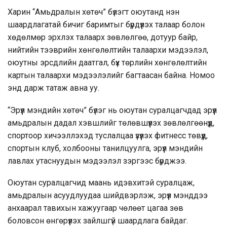
Харин “Амьдралын хөтөч” бүлэгт оюутанд нэн
шаардлагатай бичиг баримтыг бүрдүүлэх талаар болон
хөдөлмөр эрхлэх талаарх зөвлөлгөө, дотуур байр,
нийтийн тээврийн хөнгөлөлтийн талаархи мэдээлэл,
оюутны эрсдлийн даатгал, бүх төрлийн хөнгөлөлтийн
картын талаархи мэдээлэлийг багтаасан байна. Номоо
энд дарж татаж авна уу.
“Эрүүл мэндийн хөтөч” бүлэг нь оюутан суралцагчдад эрүүл
амьдралын дадал хэвшлийг төлөвшүүлэх зөвлөлгөөнүүд,
спортоор хичээллэхэд туслалцаа үзүүлэх фитнесс төвүүд,
спортын клуб, холбооны танилцуулга, эрүүл мэндийн
лавлах утаснуудын мэдээлэл зэргээс бүрджээ.
Оюутан суралцагчид маань идэвхитэй суралцаж,
амьдралын асуудлуудаа шийдвэрлэж, эрүүл мэнддээ
анхаарал тавихын хажуугаар чөлөөт цагаа зөв
боловсон өнгөрүүлэх зайлшгүй шаардлага байдаг.