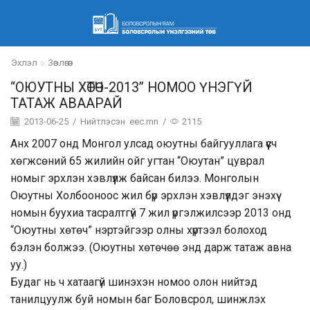
Эхлэл
Зөвлөгөөн
“ОЮУТНЫ ХӨТӨЧ-2013” НОМОО ҮНЭГҮЙ
ТАТАЖ АВААРАЙ
2013-06-25
/
Нийтлэсэн
eec.mn
/
2115
Анх 2007 онд Монгол улсад оюутны байгууллага үүсч
хөгжсөний 65 жилийн ойг угтан “Оюутан” цуврал
номыг эрхлэн хэвлүүлж байсан билээ. Монголын
Оюутны Холбооноос жил бүр эрхлэн хэвлүүлдэг энэхүү
номын буухиа тасралтгүй 7 жил үргэлжилсээр 2013 онд
“Оюутны хөтөч” нэртэйгээр олны хүртээл болоход
бэлэн болжээ.
(Оюутны хөтөчөө энд дарж татаж авна
уу.)
Будаг нь ч хатаагүй шинэхэн номоо олон нийтэд
танилцуулж буй номын баг Боловсрол, шинжлэх