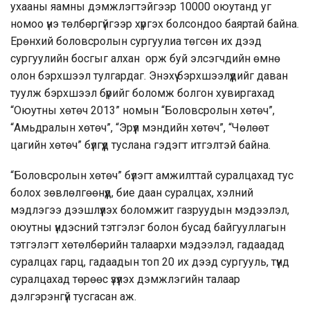
ухааны яамны дэмжлэгтэйгээр 10000 оюутанд уг
номоо үнэ төлбөргүйгээр хүргэх болсондоо баяртай байна.
Ерөнхий боловсролын сургуулиа төгсөн их дээд
сургуулийн босгыг алхан орж буй элсэгчдийн өмнө
олон бэрхшээл тулгардаг. Энэхүү бэрхшээлүүдийг даван
туулж бэрхшээл бүрийг боломж болгон хувиргахад
“Оюутны хөтөч 2013” номын “Боловсролын хөтөч”,
“Амьдралын хөтөч”, “Эрүүл мэндийн хөтөч”, “Чөлөөт
цагийн хөтөч” бүлгүүд туслана гэдэгт итгэлтэй байна.
“Боловсролын хөтөч” бүлэгт амжилттай суралцахад тус
болох зөвлөлгөөнүүд, бие даан суралцах, хэлний
мэдлэгээ дээшлүүлэх боломжит газруудын мэдээлэл,
оюутны үндэсний тэтгэлэг болон бусад байгууллагын
тэтгэлэгт хөтөлбөрийн талаархи мэдээлэл, гадаадад
суралцах гарц, гадаадын топ 20 их дээд сургууль, түүнд
суралцахад төрөөс үзүүлэх дэмжлэгийн талаар
дэлгэрэнгүй тусгасан аж.