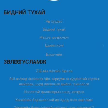
БИДНИЙ ТУХАЙ
Нүүр хуудас
Бидний тухай
Мэдээ, мэдээлэл
Цахим ном
Блокчейн
ЗӨВЛӨГӨӨ ТУСЛАМЖ
ЭШ-ын онлайн бүртгэл
ЭШ өгөхөд анхаарах зүйл, хариултын хуудастай хэрхэн
ажиллах, шууд засалтын шилэн технологи
Нээлттэй даалгаврын санд нэвтрэх
Хөгжлийн бэрхшээлтэй иргэдэд өгөх зөвлөмж
Хөгжлийн бэрхшээлтэй иргэдэд өгөх зөвлөмж 2