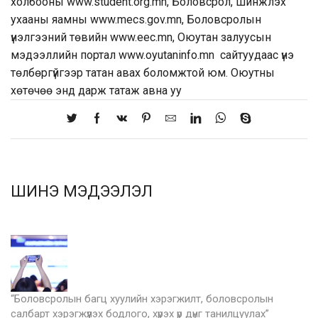
холбооны www.student.org.mn, Боловсрол, шинжлэх
ухааны яамны www.mecs.gov.mn, Боловсролын
үнэлгээний төвийн www.eec.mn, Оюутан залуусын
мэдээллийн портал www.oyutaninfo.mn сайтуудаас үнэ
төлбөргүйгээр татан авах боломжтой юм. Оюутны
хөтөчөө энд дарж татаж авна уу
ШИНЭ МЭДЭЭЛЭЛ
“Боловсролын багц хуулийн хэрэгжилт, боловсролын
салбарт хэрэгжүүлэх бодлого, хүрэх үр дүнг танилцуулах”