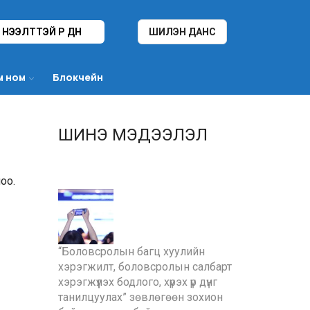
НЭЭЛТТЭЙ ҮР ДҮН
ШИЛЭН ДАНС
м ном
Блокчейн
ШИНЭ МЭДЭЭЛЭЛ
оо.
“Боловсролын багц хуулийн
хэрэгжилт, боловсролын салбарт
хэрэгжүүлэх бодлого, хүрэх үр дүнг
танилцуулах” зөвлөгөөн зохион