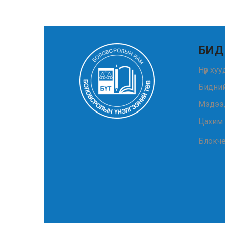
БИД
Нүүр ху
Бидний
Мэдээ
Цахим
Блокч