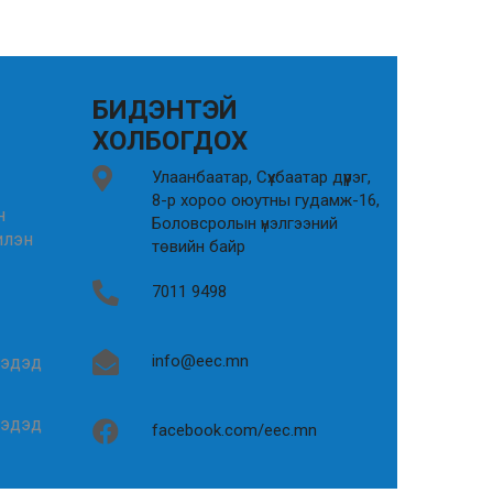
БИДЭНТЭЙ
ХОЛБОГДОХ
Улаанбаатар, Сүхбаатар дүүрэг,
8-р хороо оюутны гудамж-16,
н
Боловсролын үнэлгээний
илэн
төвийн байр
7011 9498
info@eec.mn
гэдэд
гэдэд
facebook.com/eec.mn