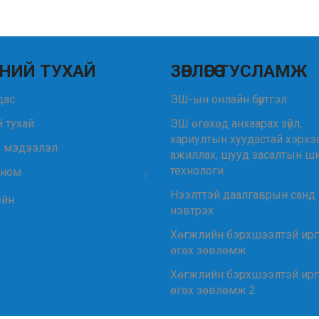
НИЙ ТУХАЙ
ЗӨВЛӨГӨӨ ТУСЛАМЖ
удас
ЭШ-ын онлайн бүртгэл
 тухай
ЭШ өгөхөд анхаарах зүйл,
хариултын хуудастай хэрхэ
, мэдээлэл
ажиллах, шууд засалтын ш
технологи
 ном
Нээлттэй даалгаврын санд
ейн
нэвтрэх
Хөгжлийн бэрхшээлтэй ир
өгөх зөвлөмж
Хөгжлийн бэрхшээлтэй ир
өгөх зөвлөмж 2