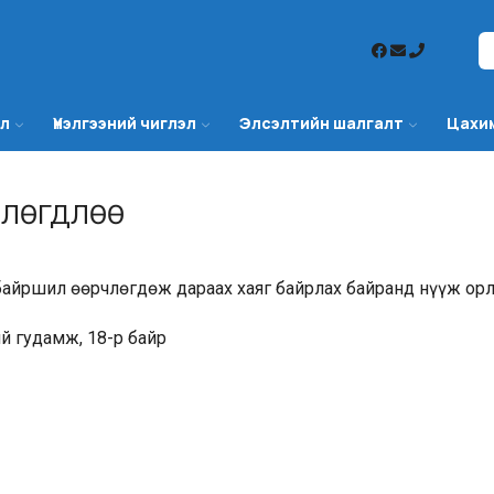
эл
Үнэлгээний чиглэл
Элсэлтийн шалгалт
Цахи
ЧЛӨГДЛӨӨ
ршил өөрчлөгдөж дараах хаяг байрлах байранд нүүж орл
ий гудамж, 18-р байр