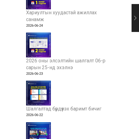
Хариултын хуудастай ажиллах
санамж
2026-06-24
2026 оны элсэлтийн шалгалт 06-р
сарын 25-нд эхэлнэ
2026-06-23
Шалгалтад бүрдүүлэх баримт бичиг
2026-06-22