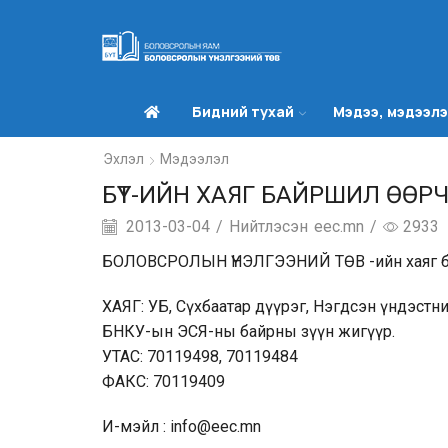
Бидний тухай
Мэдээ, мэдээл
Эхлэл
Мэдээлэл
БҮТ-ИЙН ХАЯГ БАЙРШИЛ ӨӨР
2013-03-04
/
Нийтлэсэн
eec.mn
/
2933
БОЛОВСРОЛЫН ҮНЭЛГЭЭНИЙ ТӨВ -ийн хаяг бай
ХАЯГ: УБ, Сүхбаатар дүүрэг, Нэгдсэн үндэстн
БНКУ-ын ЭСЯ-ны байрны зүүн жигүүр.
УТАС: 70119498, 70119484
ФАКС: 70119409
И-мэйл : info@eec.mn