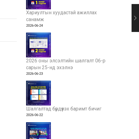
Хариултын хуудастай ажиллах
санамж
2026-06-24
2026 оны элсэлтийн шалгалт 06-р
сарын 25-нд эхэлнэ
2026-06-23
Шалгалтад бүрдүүлэх баримт бичиг
2026-06-22