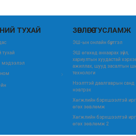
НИЙ ТУХАЙ
ЗӨВЛӨГӨӨ ТУСЛАМЖ
удас
ЭШ-ын онлайн бүртгэл
 тухай
ЭШ өгөхөд анхаарах зүйл,
хариултын хуудастай хэрхэ
, мэдээлэл
ажиллах, шууд засалтын ш
технологи
 ном
Нээлттэй даалгаврын санд
ейн
нэвтрэх
Хөгжлийн бэрхшээлтэй ир
өгөх зөвлөмж
Хөгжлийн бэрхшээлтэй ир
өгөх зөвлөмж 2