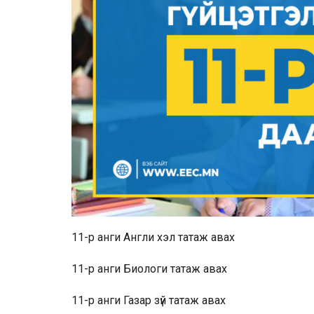
11-р анги Англи хэл
татаж авах
11-р анги Биологи
татаж авах
11-р анги Газар зүй
татаж авах