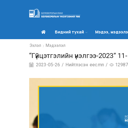
Бидний тухай
Мэдээ, мэдээл
Эхлэл
Мэдээлэл
“Гүйцэтгэлийн үнэлгээ-2023” 1
2023-05-26
/
Нийтлэсэн
eec.mn
/
12987