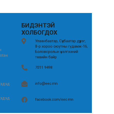
БИДЭНТЭЙ
ХОЛБОГДОХ
Улаанбаатар, Сүхбаатар дүүрэг,
8-р хороо оюутны гудамж-16,
н
Боловсролын үнэлгээний
илэн
төвийн байр
7011 9498
info@eec.mn
гэдэд
гэдэд
facebook.com/eec.mn