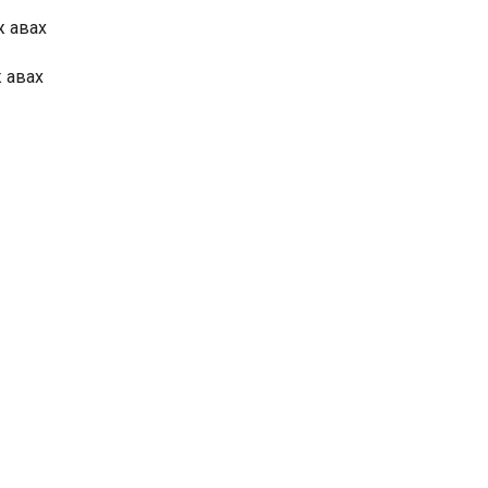
ж авах
 авах