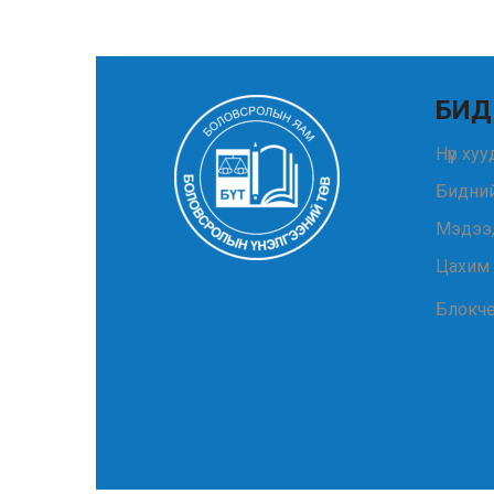
БИД
Нүүр ху
Бидний
Мэдээ
Цахим
Блокч