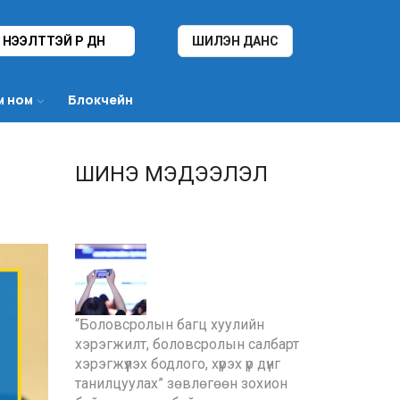
НЭЭЛТТЭЙ ҮР ДҮН
ШИЛЭН ДАНС
м ном
Блокчейн
ШИНЭ МЭДЭЭЛЭЛ
“Боловсролын багц хуулийн
хэрэгжилт, боловсролын салбарт
хэрэгжүүлэх бодлого, хүрэх үр дүнг
танилцуулах” зөвлөгөөн зохион