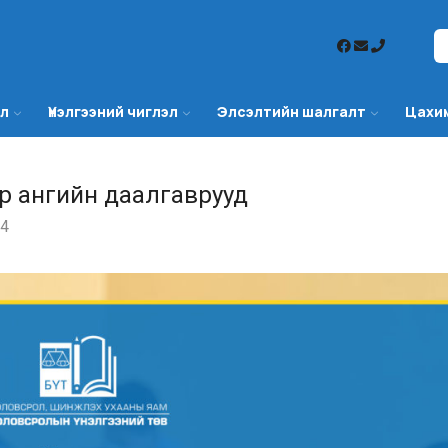
эл
Үнэлгээний чиглэл
Элсэлтийн шалгалт
Цахи
1-р ангийн даалгаврууд
4