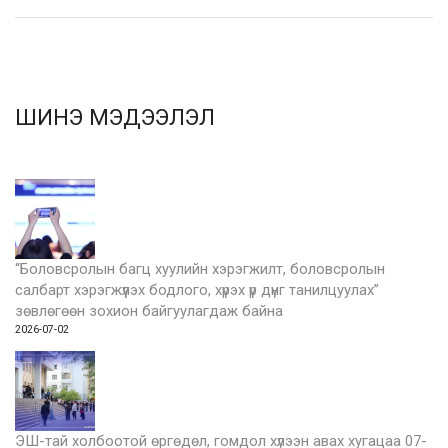
ШИНЭ МЭДЭЭЛЭЛ
“Боловсролын багц хуулийн хэрэгжилт, боловсролын
салбарт хэрэгжүүлэх бодлого, хүрэх үр дүнг танилцуулах”
зөвлөгөөн зохион байгуулагдаж байна
2026-07-02
ЭШ-тай холбоотой өргөдөл, гомдол хүлээн авах хугацаа 07-