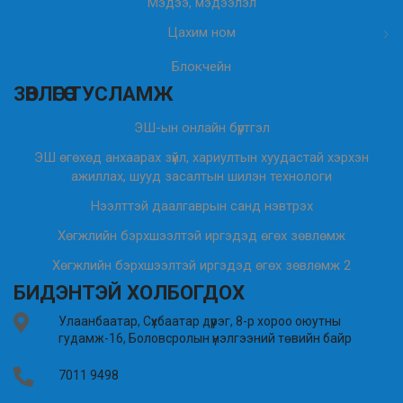
Мэдээ, мэдээлэл
Цахим ном
Блокчейн
ЗӨВЛӨГӨӨ ТУСЛАМЖ
ЭШ-ын онлайн бүртгэл
ЭШ өгөхөд анхаарах зүйл, хариултын хуудастай хэрхэн
ажиллах, шууд засалтын шилэн технологи
Нээлттэй даалгаврын санд нэвтрэх
Хөгжлийн бэрхшээлтэй иргэдэд өгөх зөвлөмж
Хөгжлийн бэрхшээлтэй иргэдэд өгөх зөвлөмж 2
БИДЭНТЭЙ ХОЛБОГДОХ
Улаанбаатар, Сүхбаатар дүүрэг, 8-р хороо оюутны
гудамж-16, Боловсролын үнэлгээний төвийн байр
7011 9498