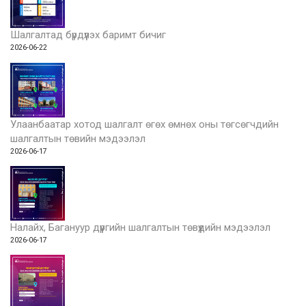
Шалгалтад бүрдүүлэх баримт бичиг
2026-06-22
Улаанбаатар хотод шалгалт өгөх өмнөх оны төгсөгчдийн
шалгалтын төвийн мэдээлэл
2026-06-17
Налайх, Багануур дүүргийн шалгалтын төвүүдийн мэдээлэл
2026-06-17