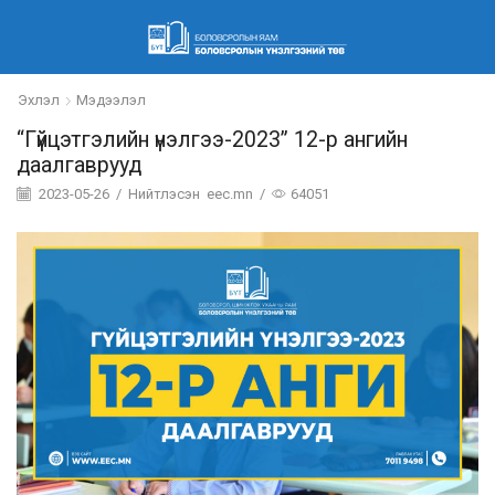
Эхлэл
Мэдээлэл
“Гүйцэтгэлийн үнэлгээ-2023” 12-р ангийн
даалгаврууд
2023-05-26
/
Нийтлэсэн
eec.mn
/
64051