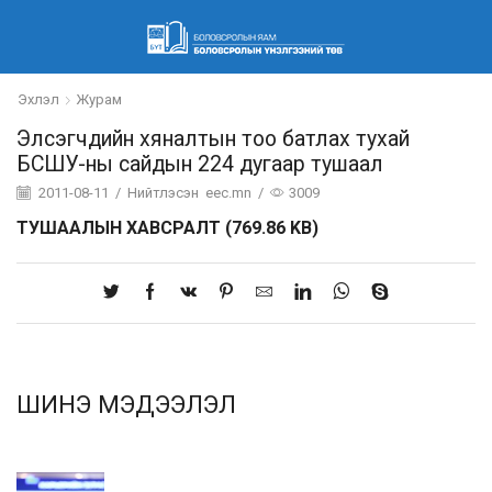
Эхлэл
Журам
Элсэгчдийн хяналтын тоо батлах тухай
БСШУ-ны сайдын 224 дугаар тушаал
2011-08-11
/
Нийтлэсэн
eec.mn
/
3009
ТУШААЛЫН ХАВСРАЛТ (769.86 KB)
ШИНЭ МЭДЭЭЛЭЛ