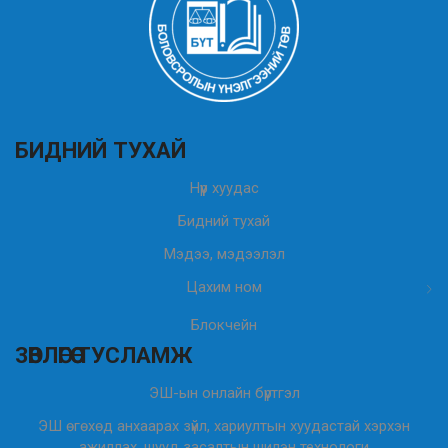
БИДНИЙ ТУХАЙ
Нүүр хуудас
Бидний тухай
Мэдээ, мэдээлэл
Цахим ном
Блокчейн
ЗӨВЛӨГӨӨ ТУСЛАМЖ
ЭШ-ын онлайн бүртгэл
ЭШ өгөхөд анхаарах зүйл, хариултын хуудастай хэрхэн
ажиллах, шууд засалтын шилэн технологи