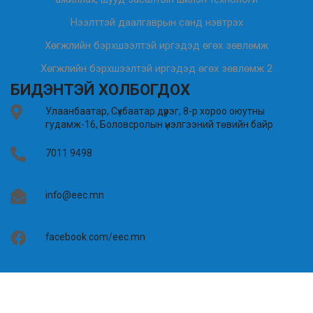
Нээлттэй даалгаврын санд нэвтрэх
Хөгжлийн бэрхшээлтэй иргэдэд өгөх зөвлөмж
Хөгжлийн бэрхшээлтэй иргэдэд өгөх зөвлөмж 2
БИДЭНТЭЙ ХОЛБОГДОХ
Улаанбаатар, Сүхбаатар дүүрэг, 8-р хороо оюутны
гудамж-16, Боловсролын үнэлгээний төвийн байр
7011 9498
info@eec.mn
facebook.com/eec.mn