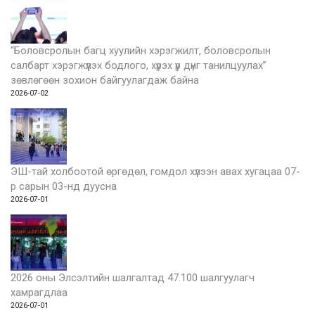
“Боловсролын багц хуулийн хэрэгжилт, боловсролын
салбарт хэрэгжүүлэх бодлого, хүрэх үр дүнг танилцуулах”
зөвлөгөөн зохион байгуулагдаж байна
2026-07-02
ЭШ-тай холбоотой өргөдөл, гомдол хүлээн авах хугацаа 07-
р сарын 03-нд дуусна
2026-07-01
2026 оны Элсэлтийн шалгалтад 47.100 шалгуулагч
хамрагдлаа
2026-07-01