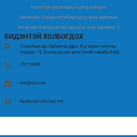
Нээлттэй даалгаврын санд нэвтрэх
Хөгжлийн бэрхшээлтэй иргэдэд өгөх зөвлөмж
Хөгжлийн бэрхшээлтэй иргэдэд өгөх зөвлөмж 2
БИДЭНТЭЙ ХОЛБОГДОХ
Улаанбаатар, Сүхбаатар дүүрэг, 8-р хороо оюутны
гудамж-16, Боловсролын үнэлгээний төвийн байр
7011 9498
info@eec.mn
facebook.com/eec.mn