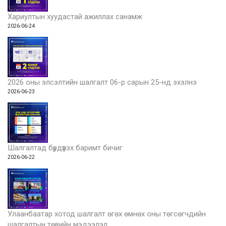
Хариултын хуудастай ажиллах санамж
2026-06-24
2026 оны элсэлтийн шалгалт 06-р сарын 25-нд эхэлнэ
2026-06-23
Шалгалтад бүрдүүлэх баримт бичиг
2026-06-22
Улаанбаатар хотод шалгалт өгөх өмнөх оны төгсөгчдийн
шалгалтын төвийн мэдээлэл