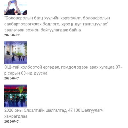
“Боловсролын багц хуулийн хэрэгжилт, боловсролын
салбарт хэрэгжүүлэх бодлого, хүрэх үр дүнг танилцуулах”
зөвлөгөөн зохион байгуулагдаж байна
2026-07-02
ЭШ-тай холбоотой өргөдөл, гомдол хүлээн авах хугацаа 07-
р сарын 03-нд дуусна
2026-07-01
2026 оны Элсэлтийн шалгалтад 47.100 шалгуулагч
хамрагдлаа
2026-07-01