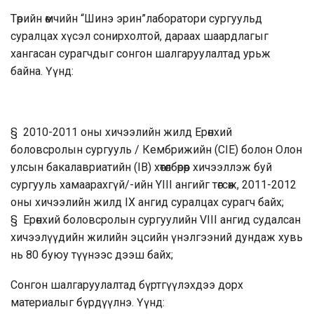
Төрийн өмчийн “Шинэ эрин”лаборатори сургуульд
суралцах хүсэл сонирхолтой, дараах шаардлагыг
хангасан сурагчдыг сонгон шалгаруулалтад урьж
байна. Үүнд:
§ 2010-2011 оны хичээлийн жилд Ерөнхий
боловсролын сургууль / Кембрижийн (CIE) болон Олон
улсын бакалавриатийн (IB) хөтөлбөрөөр хичээллэж буй
сургууль хамаарахгүй/-ийн YIII ангийг төгсөж, 2011-2012
оны хичээлийн жилд IX ангид суралцах сурагч байх;
§ Ерөнхий боловсролын сургуулийн VIII ангид судалсан
хичээлүүдийн жилийн эцсийн үнэлгээний дундаж хувь
нь 80 буюу түүнээс дээш байх;
Сонгон шалгаруулалтад бүртгүүлэхдээ дорх
материалыг бүрдүүлнэ. Үүнд: