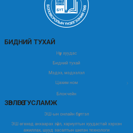
БИДНИЙ ТУХАЙ
Нүүр хуудас
Бидний тухай
Мэдээ, мэдээлэл
Цахим ном
Блокчейн
ЗӨВЛӨГӨӨ ТУСЛАМЖ
ЭШ-ын онлайн бүртгэл
ЭШ өгөхөд анхаарах зүйл, хариултын хуудастай хэрхэн
ажиллах, шууд засалтын шилэн технологи