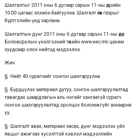
Шалгалтыг 2011 оны 6 дугаар сарын 11-ны өдрийн
10:00 цагаас зохион байгуулна. Шалгалт өгөх газрыг
бүртгэлийн үед зарлана.
Шалгалтын дүнг 2011 оны 6 дугаар сарын 11-ны өдөр
Боловсролын үнэлгээний төвийн
www.eec.mn
цахим
хуудсаар олон нийтэд мэдээлнэ.
Жич:
§ Нийт 40 сурагчийг сонгон шалгаруулна.
§ Бүрдүүлэх материал дутуу, сонгон шалгаруулалтад
тавигдах шаардлагын аль нэгийг хангаагүй сурагч
сонгон шалгаруулалтад оролцох боломжгүйг анхаарна
уу.
§ Шалгалт авах, материал засах, дүнг мэдээлэх үйл
явцыг ажиглах хүсэлттэй хэвлэл мэдээллийн