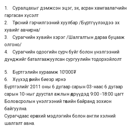
1. Суралцахыг дэмжсэн эцэг, эх, асран хамгаалагчийн
гаргасан хүсэлт
2. Төрсний гэрчилгээний хуулбар /Бүртгүүлэхдээ эх
хувийг авчирна/
3. Сурагчийн хувийн хэрэг /Шалгалтын дараа буцааж
олгоно/
4. Сурагчийн одоогийн сурч буйг болон үнэлгээний
дунджийг баталгаажуулсан сургуулийн тодорхойлолт
5. Бүртгэлийн хураамж 10’000₮
6. Хүүхэд өөрийн биеэр ирнэ
Бүртгэлийг 2011 оны 6 дугаар сарын 03-наас 6 дугаар
сарын 10-ныг дуустал ажлын өдрүүдэд 9:00
-18:00 цагт
Боловсролын үнэлгээний төвийн байранд зохион
байгуулна.
Сурагчдаас ерөнхий мэдлэгийн болон англи хэлний
шалгалт авна.