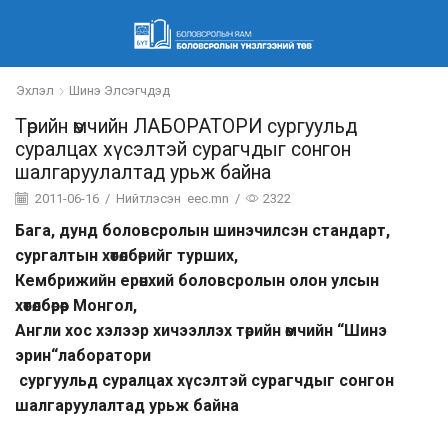
Эхлэл
Шинэ Элсэгчдэд
Төрийн өмчийн ЛАБОРАТОРИ сургуульд
суралцах хүсэлтэй сурагчдыг сонгон
шалгаруулалтад урьж байна
2011-06-16
/
Нийтлэсэн
eec.mn
/
2322
Бага, дунд боловсролын шинэчилсэн стандарт,
сургалтын хөтөлбөрийг турших,
Кембрижийн ерөнхий боловсролын олон улсын
хөтөлбөрөөр Монгол,
Англи хос хэлээр хичээллэх төрийн өмчийн
“
Шинэ
эрин
“
лаборатори
сургуульд суралцах хүсэлтэй сурагчдыг сонгон
шалгаруулалтад урьж байна