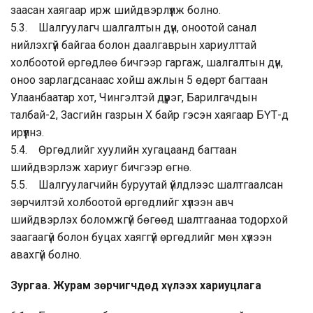
заасан хаягаар ирж шийдвэрлүүлж болно.
5.3. Шалгуулагч шалгалтын дүн, оноотой санал
нийлэхгүй байгаа болон даалгаврын хариулттай
холбоотой өргөдлөө бичгээр гаргаж, шалгалтын дүн,
оноо зарлагдсанаас хойш ажлын 5 өдөрт багтаан
Улаанбаатар хот, Чингэлтэй дүүрэг, Барилгачдын
талбай-2, Засгийн газрын Х байр гэсэн хаягаар БҮТ-д
ирүүлнэ.
5.4. Өргөдлийг хуулийн хугацаанд багтаан
шийдвэрлэж хариуг бичгээр өгнө.
5.5. Шалгуулагчийн буруутай үйлдлээс шалтгаалсан
зөрчилтэй холбоотой өргөдлийг хүлээн авч
шийдвэрлэх боломжгүй бөгөөд шалтгаанаа тодорхой
заагаагүй болон буцах хаяггүй өргөдлийг мөн хүлээн
авахгүй болно.
Зургаа. Журам зөрчигчдөд хүлээх хариуцлага