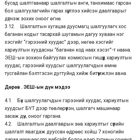
бусад шалтгаанаар шалгалтын анги, танхимаас гарсан
бол шалгуулагчийн гарах хүртлээ хийсэн даалгаврыг
дүгнэж зохих оноог өгнө.
3.12. Шалгалтын хугацаа дуусмагц шалгуулагч хос
баганан кодыг тасархай шугамын дагуу хуваан нэг
хэсгийг “гэрээний хуудас” дээр, нөгөө хэсгийг
хариултын хуудасны “баганан код наах хэсэг”-т наана.
ЭЕШ-ын зохион байгуулах комиссын гишүүд хариултын
хуудас, гэрээний хуудсыг шалгуулагчдын өмнө
тусгайлан бэлтгэсэн дугтуйнд хийж битүүмжлэн авна.
Дөрөв . ЭЕШ-ын дүн мэдээ
4.1. Бүх шалгуулагчдын гэрээний хуудас, хариултын
хуудсыг БҮТ дээр төвлөрүүлэн, шалгагч машинаар
засаж дүн, оноог гаргана.
4.2. Шалгалтын даалгаврын зөв хариултыг сүүлийн
шалгалт явагдаж дууссан өдрөөс хойш 7 хоногийн
дараа www.eec.mn вебсайт болон өдөр тутмын сонинд