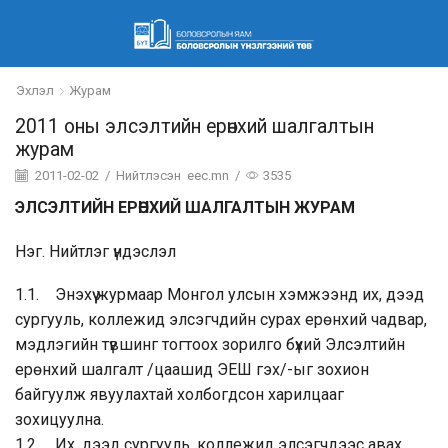
Эхлэл
Журам
2011 оны элсэлтийн ерөнхий шалгалтын
журам
2011-02-02
/
Нийтлэсэн
eec.mn
/
3535
ЭЛСЭЛТИЙН ЕРӨНХИЙ ШАЛГАЛТЫН ЖУРАМ
Нэг. Нийтлэг үндэслэл
1.1. Энэхүү журмаар Монгол улсын хэмжээнд их, дээд
сургууль, коллежид элсэгчдийн сурах ерөнхий чадвар,
мэдлэгийн түвшинг тогтоох зорилго бүхий Элсэлтийн
ерөнхий шалгалт /цаашид ЭЕШ гэх/-ыг зохион
байгуулж явуулахтай холбогдсон харилцааг
зохицуулна.
1.2. Их, дээд сургууль, коллежид элсэгчдээс авах