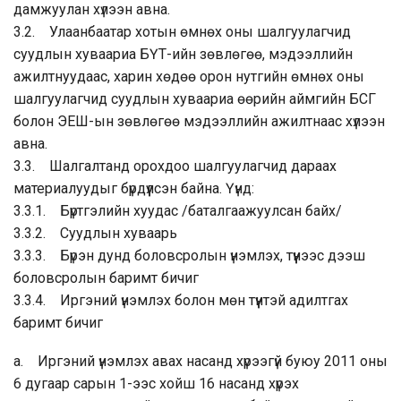
дамжуулан хүлээн авна.
3.2. Улаанбаатар хотын өмнөх оны шалгуулагчид
суудлын хуваариа БҮТ-ийн зөвлөгөө, мэдээллийн
ажилтнуудаас, харин хөдөө орон нутгийн өмнөх оны
шалгуулагчид суудлын хуваариа өөрийн аймгийн БСГ
болон ЭЕШ-ын зөвлөгөө мэдээллийн ажилтнаас хүлээн
авна.
3.3. Шалгалтанд орохдоо шалгуулагчид дараах
материалуудыг бүрдүүлсэн байна. Үүнд:
3.3.1. Бүртгэлийн хуудас /баталгаажуулсан байх/
3.3.2. Суудлын хуваарь
3.3.3. Бүрэн дунд боловсролын үнэмлэх, түүнээс дээш
боловсролын баримт бичиг
3.3.4. Иргэний үнэмлэх болон мөн түүнтэй адилтгах
баримт бичиг
a. Иргэний үнэмлэх авах насанд хүрээгүй буюу 2011 оны
6 дугаар сарын 1-ээс хойш 16 насанд хүрэх