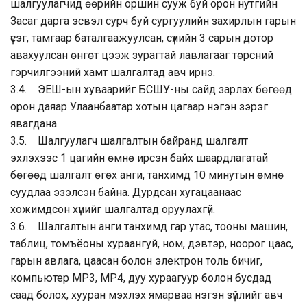
шалгуулагчид өөрийн оршин сууж буй орон нутгийн
Засаг дарга эсвэл сурч буй сургуулийн захирлын гарын
үсэг, тамгаар баталгаажуулсан, сүүлийн 3 сарын дотор
авахуулсан өнгөт цээж зурагтай лавлагааг төрсний
гэрчилгээний хамт шалгалтад авч ирнэ.
3.4. ЭЕШ-ын хуваарийг БСШУ-ны сайд зарлах бөгөөд
орон даяар Улаанбаатар хотын цагаар нэгэн зэрэг
явагдана.
3.5. Шалгуулагч шалгалтын байранд шалгалт
эхлэхээс 1 цагийн өмнө ирсэн байх шаардлагатай
бөгөөд шалгалт өгөх анги, танхимд 10 минутын өмнө
суудлаа эзэлсэн байна. Дурдсан хугацаанаас
хожимдсон хүнийг шалгалтад оруулахгүй.
3.6. Шалгалтын анги танхимд гар утас, тооны машин,
таблиц, томъёоны хураангуй, ном, дэвтэр, ноорог цаас,
гарын авлага, цаасан болон электрон толь бичиг,
компьютер MP3, MР4, дуу хураагуур болон бусдад
саад болох, хууран мэхлэх ямарваа нэгэн зүйлийг авч