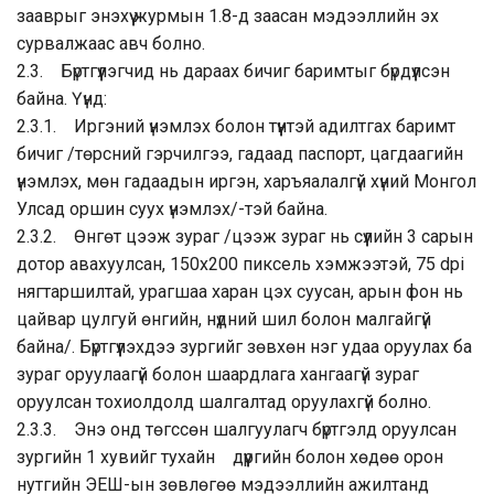
зааврыг энэхүү журмын 1.8-д заасан мэдээллийн эх
сурвалжаас авч болно.
2.3. Бүртгүүлэгчид нь дараах бичиг баримтыг бүрдүүлсэн
байна. Үүнд:
2.3.1. Иргэний үнэмлэх болон түүнтэй адилтгах баримт
бичиг /төрсний гэрчилгээ, гадаад паспорт, цагдаагийн
үнэмлэх, мөн гадаадын иргэн, харъяалалгүй хүний Монгол
Улсад оршин суух үнэмлэх/-тэй байна.
2.3.2. Өнгөт цээж зураг /цээж зураг нь сүүлийн 3 сарын
дотор авахуулсан, 150х200 пиксель хэмжээтэй, 75 dpi
нягтаршилтай, урагшаа харан цэх суусан, арын фон нь
цайвар цулгуй өнгийн, нүдний шил болон малгайгүй
байна/. Бүртгүүлэхдээ зургийг зөвхөн нэг удаа оруулах ба
зураг оруулаагүй болон шаардлага хангаагүй зураг
оруулсан тохиолдолд шалгалтад оруулахгүй болно.
2.3.3. Энэ онд төгссөн шалгуулагч бүртгэлд оруулсан
зургийн 1 хувийг тухайн дүүргийн болон хөдөө орон
нутгийн ЭЕШ-ын зөвлөгөө мэдээллийн ажилтанд