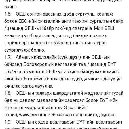
байна.
1.6. ЭЕШ сонгон авсан их, дээд сургууль, коллеж
болон ЕБС-ийн хичээлийн анги танхим, cургалтын байр
/цаашид ЭЕШ-ын байр гэх/-нд явагдана. Мөн ЭЕШ
авах явцын бодит чанар, ил тод байдлыг хангах
зорилгоор шалгалтын байранд хяналтын дуран
суурилуулж болно.
1.7. Аймаг, нийслэлийн (сум, дүүрэг)-ийн ЭЕШ-ын
байранд Боловсролын үнэлгээний төв /цаашид БҮТ
гэх/-өөс томилсон ЭЕШ-ыг зохион байгуулах комисс
ажиллах ба комисс батлагдсан удирдамжийн дагуу үйл
ажиллагаагаа явуулна.
1.8. ЭЕШ-ын талаарх шаардлагатай мэдээллийг тухай
бүрд нь хэвлэл мэдээллийн хэрэгсэл болон БҮТ-ийн
зөвлөгөө-мэдээллийн төв, Элсэгчийн
сонин,
www.eec.mn
вебсайтаар олон нийтэд хүргэнэ.
1.9. ЭЕШ-ын сэдэв даалгаврыг БҮТ-ийн даалгаврын