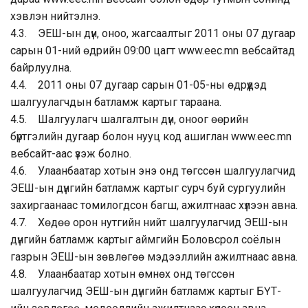
хэвлэн нийтэлнэ.
4.3. ЭЕШ-ын дүн, оноо, жагсаалтыг 2011 оны 07 дугаар
сарын 01-ний өдрийн 09:00 цагт www.eec.mn вебсайтад
байрлуулна.
4.4. 2011 оны 07 дугаар сарын 01-05-ны өдрүүдэд
шалгуулагчдын батламж картыг тараана.
4.5. Шалгуулагч шалгалтын дүн, оноог өөрийн
бүртгэлийн дугаар болон нууц код ашиглан www.eec.mn
вебсайт-аас үзэж болно.
4.6. Улаанбаатар хотын энэ онд төгссөн шалгуулагчид
ЭЕШ-ын дүнгийн батламж картыг сурч буй сургуулийн
захиргаанаас томилогдсон багш, ажилтнаас хүлээн авна.
4.7. Хөдөө орон нутгийн нийт шалгуулагчид ЭЕШ-ын
дүнгийн батламж картыг аймгийн Боловсрол соёлын
газрын ЭЕШ-ын зөвлөгөө мэдээллийн ажилтнаас авна.
4.8. Улаанбаатар хотын өмнөх онд төгссөн
шалгуулагчид ЭЕШ-ын дүнгийн батламж картыг БҮТ-