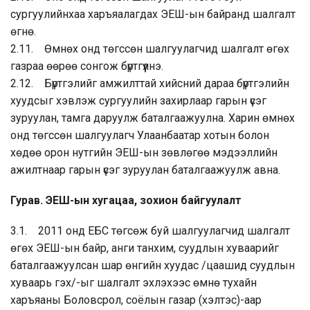
сургуулийнхаа харъяалагдах ЭЕШ-ын байранд шалгалт
өгнө.
2.11. Өмнөх онд төгссөн шалгуулагчид шалгалт өгөх
газраа өөрөө сонгож бүртгүүлнэ.
2.12. Бүртгэлийг амжилттай хийсний дараа бүртгэлийн
хуудсыг хэвлэж сургуулийн захирлаар гарын үсэг
зуруулан, тамга даруулж баталгаажуулна. Харин өмнөх
онд төгссөн шалгуулагч Улаанбаатар хотын болон
хөдөө орон нутгийн ЭЕШ-ын зөвлөгөө мэдээллийн
ажилтнаар гарын үсэг зуруулан баталгаажуулж авна.
Гурав. ЭЕШ-ын хугацаа, зохион байгуулалт
3.1. 2011 онд ЕБС төгсөж буй шалгуулагчид шалгалт
өгөх ЭЕШ-ын байр, анги танхим, суудлын хуваарийг
баталгаажуулсан шар өнгийн хуудас /цаашид суудлын
хуваарь гэх/-ыг шалгалт эхлэхээс өмнө тухайн
харъяаны Боловсрол, соёлын газар (хэлтэс)-аар