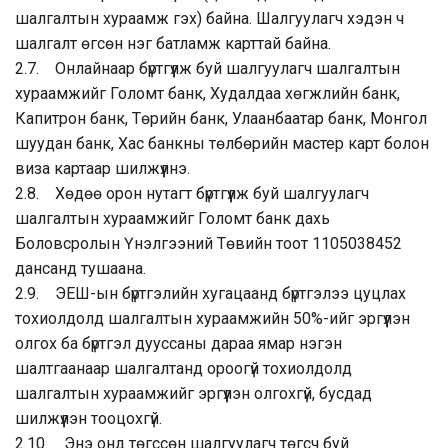
шалгалтын хураамж гэх) байна. Шалгуулагч хэдэн ч
шалгалт өгсөн нэг батламж карттай байна.
2.7. Онлайнаар бүртгүүлж буй шалгуулагч шалгалтын
хураамжийг Голомт банк, Худалдаа хөгжлийн банк,
Капитрон банк, Төрийн банк, Улаанбаатар банк, Монгол
шуудан банк, Хас банкны төлбөрийн мастер карт болон
виза картаар шилжүүлнэ.
2.8. Хөдөө орон нутагт бүртгүүлж буй шалгуулагч
шалгалтын хураамжийг Голомт банк дахь
Боловсролын Үнэлгээний Төвийн тоот 1105038452
дансанд тушаана.
2.9. ЭЕШ-ын бүртгэлийн хугацаанд бүртгэлээ цуцлах
тохиолдолд шалгалтын хураамжийн 50%-ийг эргүүлэн
олгох ба бүртгэл дууссаны дараа ямар нэгэн
шалтгаанаар шалгалтанд ороогүй тохиолдолд
шалгалтын хураамжийг эргүүлэн олгохгүй, бусдад
шилжүүлэн тооцохгүй.
2.10. Энэ онд төгссөн шалгуулагч төгсч буй