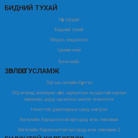
БИДНИЙ ТУХАЙ
Нүүр хуудас
Бидний тухай
Мэдээ, мэдээлэл
Цахим ном
Блокчейн
ЗӨВЛӨГӨӨ ТУСЛАМЖ
ЭШ-ын онлайн бүртгэл
ЭШ өгөхөд анхаарах зүйл, хариултын хуудастай хэрхэн
ажиллах, шууд засалтын шилэн технологи
Нээлттэй даалгаврын санд нэвтрэх
Хөгжлийн бэрхшээлтэй иргэдэд өгөх зөвлөмж
Хөгжлийн бэрхшээлтэй иргэдэд өгөх зөвлөмж 2