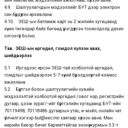
ийн зөвлөгөө, мэдээллийн ажилтнаас хүлээн авна.
4.9. Шалгуулагчдын мэдээллийг БҮТ дээр электрон
сан бүрдүүлэн архивлана.
4.10. ЭЕШ-ын батламж карт нь 2 жилийн хугацаанд
хүчин төгөлдөр байх бөгөөд үрэгдүүлсэн тохиолдолд дахин
олгохгүй болно.
Тав. ЭЕШ-ын өргөдөл, гомдол хүлээн авах,
шийдвэрлэх
5.1. Иргэдээс ирсэн ЭЕШ-тай холбоотой өргөдөл,
гомдлыг шийдвэрлэх 5-7 хүний бүрэлдэхүүнтэй комисс
ажиллана.
5.2. Бүртгэл болон шалгуулагчийн хувийн
мэдээлэлтэй холбоотой өргөдөл /овог нэр, регистрийн
дугаар, цээж зураг/-ийг бүртгэлийн хугацаанд БҮТ-ийн
70119498, 70118486 дугаарын утас, и-мэйл, онлайн чат
үйлчилгээгээр but@eec.mn хаягаар хүлээн авна. Мөн
өөрийн биеэр бичиг баримттайгаа энэхүү журмын 5.3-т