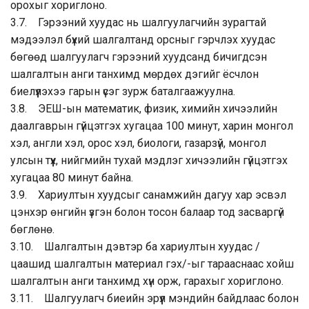
орохыг хориглоно.
3.7. Гэрээний хуудас нь шалгуулагчийн зурагтай
мэдээлэл бүхий шалгалтанд орсныг гэрчлэх хуудас
бөгөөд шалгуулагч гэрээний хуудсанд бичигдсэн
шалгалтын анги танхимд мөрдөх дэгийг ёсчлон
биелүүлэхээ гарын үсэг зурж баталгаажуулна.
3.8. ЭЕШ-ын математик, физик, химийн хичээлийн
даалгаврын гүйцэтгэх хугацаа 100 минут, харин монгол
хэл, англи хэл, орос хэл, биологи, газарзүй, монгол
улсын түүх, нийгмийн тухай мэдлэг хичээлийн гүйцэтгэх
хугацаа 80 минут байна.
3.9. Хариултын хуудсыг санамжийн дагуу хар эсвэл
цэнхэр өнгийн үзгэн болон тосон балаар тод засваргүй
бөглөнө.
3.10. Шалгалтын дэвтэр ба хариултын хуудас /
цаашид шалгалтын материал гэх/-ыг тарааснаас хойш
шалгалтын анги танхимд хүн орж, гарахыг хориглоно.
3.11. Шалгуулагч биеийн эрүүл мэндийн байдлаас болон