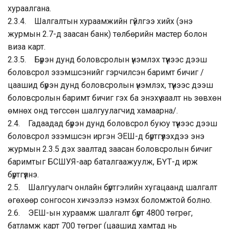
хураалгана.
2.3.4. Шалгалтын хураамжийн гүйлгээ хийх (энэ
журмын 2.7-д заасан банк) төлбөрийн мастер болон
виза карт.
2.3.5. Бүрэн дунд боловсролын үнэмлэх түүнээс дээш
боловсрол эзэмшсэнийг гэрчилсэн баримт бичиг /
цаашид бүрэн дунд боловсролын үнэмлэх, түүнээс дээш
боловсролын баримт бичиг гэх ба энэхүү заалт нь зөвхөн
өмнөх онд төгссөн шалгуулагчид хамаарна/.
2.4. Гадаадад бүрэн дунд боловсрол буюу түүнээс дээш
боловсрол эзэмшсэн иргэн ЭЕШ-д бүртгүүлэхдээ энэ
журмын 2.3.5 дэх заалтад заасан боловсролын бичиг
баримтыг БСШУЯ-аар баталгаажуулж, БҮТ-д ирж
бүртгүүлнэ.
2.5. Шалгуулагч онлайн бүртгэлийн хугацаанд шалгалт
өгөхөөр сонгосон хичээлээ нэмэх боломжтой болно.
2.6. ЭЕШ-ын хураамж шалгалт бүрт 4800 төгрөг,
батламж карт 700 төгрөг (цаашид хамтад нь