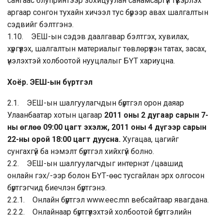
сангаас блупринтээр зохицуулан санамсаргүй түүвэрлэх
аргаар сонгон тухайн хичээл тус бүрээр авах шалгалтын
сэдвийг бэлтгэнэ.
1.10. ЭЕШ-ын сэдэв даалгавар бэлтгэх, хувилах,
хүргүүлэх, шалгалтын материалыг төвлөрүүлэн татах, засах,
үнэлэхтэй холбоотой нууцлалыг БҮТ хариуцна.
Хоёр. ЭЕШ-ын бүртгэл
2.1. ЭЕШ-ын шалгуулагчдын бүртгэл орон даяар
Улаанбаатар хотын цагаар
2011 оны 2 дугаар сарын 7-
ны өглөө 09:00 цагт эхэлж, 2011 оны 4 дүгээр сарын
22-ны орой 18:00 цагт дуусна.
Хугацаа, цагийг
сунгахгүй ба нэмэлт бүртгэл хийхгүй болно.
2.2. ЭЕШ-ын шалгуулагчдыг интернэт /цаашид
онлайн гэх/-ээр болон БҮТ-өөс тусгайлан эрх олгосон
бүртгэгчид биечлэн бүртгэнэ.
2.2.1. Онлайн бүртгэл www.eec.mn вебсайтаар явагдана.
2.2.2. Онлайнаар бүртгүүлэхтэй холбоотой бүртгэлийн