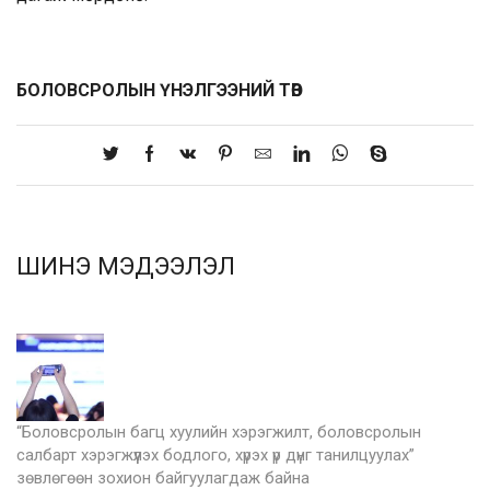
БОЛОВСРОЛЫН ҮНЭЛГЭЭНИЙ ТӨВ
ШИНЭ МЭДЭЭЛЭЛ
“Боловсролын багц хуулийн хэрэгжилт, боловсролын
салбарт хэрэгжүүлэх бодлого, хүрэх үр дүнг танилцуулах”
зөвлөгөөн зохион байгуулагдаж байна