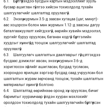
6.1. Бүртгүүлэхдээ бусдын картын мэдээллийг хууль
бусаар ашиглан гүйлгээ хийсэн тохиолдолд тухайн
шалгуулагчийг шалгалтад оруулахгүй.
6.2. Энэхүү журмын 3.5-д заасан хугацаа (цаг, минут)-
аас хоцорсон болон мөн журмын 1.12-д заасны дагуу
баталгаажуулалт хийгдээгүй, өөрийн хувийн мэдээлэл,
зургийг буруу оруулсан, баганан кодгүй бүртгэлийн
хуудсыг хүчингүйд тооцож шалгуулагчийг шалгалтад
оруулахгүй.
6.3. Шалгуулагч шалгалтын даалгаврыг гүйцэтгэхдээ
бусдаас дэмжлэг авсан, энэхүү журмын 3.6-д
хориглосон зүйлийг ашигласан, бусдад тусласан,
хоорондоо ярилцах зэргээр бусдад саад учруулсан бол
шалгалтын журам зөрчсөнд тооцож, тухайн шалгалтын
материалыг хүчингүй болгоно.
6.4. Шалгалтад өөрийнхөө оронд хүн оруулсан, бичиг
баримтыг хуурамчаар үйлдэн хууран мэхлэхийг
оролдсон тохиолдолд тухайн шалгуулагчийн бүртгүүлсэн