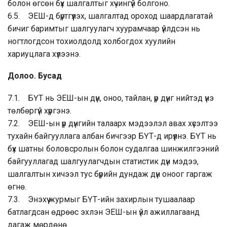
болон өгсөн бүх шалгалтыг хүчингүй болгоно.
6.5. ЭЕШ-д бүртгүүлэх, шалгалтад ороход шаардлагатай
бичиг баримтыг шалгуулагч хуурамчаар үйлдсэн нь
ногтлогдсон тохиолдолд холбогдох хуулийн
хариуцлага хүлээнэ.
Долоо. Бусад
7.1. БҮТ нь ЭЕШ-ын дүн, оноо, тайлан, үр дүнг нийтэд үнэ
төлбөргүй хүргэнэ.
7.2. ЭЕШ-ын үр дүнгийн талаарх мэдээлэл авах хүсэлтээ
тухайн байгууллага албан бичгээр БҮТ-д ирүүлнэ. БҮТ нь
бүх шатны боловсролын болон судалгаа шинжилгээний
байгууллагад шалгуулагчдын статистик дүн мэдээ,
шалгалтын хичээл тус бүрийн дундаж дүн оноог гаргаж
өгнө.
7.3. Энэхүү журмыг БҮТ-ийн захирлын тушаалаар
батлагдсан өдрөөс эхлэн ЭЕШ-ын үйл ажиллагаанд
дагаж мөрдөнө.