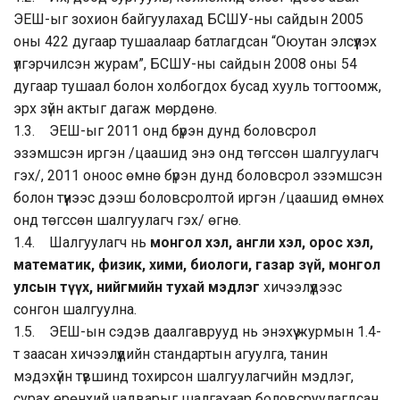
ЭЕШ-ыг зохион байгуулахад БСШУ-ны сайдын 2005
оны 422 дугаар тушаалаар батлагдсан “Оюутан элсүүлэх
үлгэрчилсэн журам”, БСШУ-ны сайдын 2008 оны 54
дугаар тушаал болон холбогдох бусад хууль тогтоомж,
эрх зүйн актыг дагаж мөрдөнө.
1.3. ЭЕШ-ыг 2011 онд бүрэн дунд боловсрол
эзэмшсэн иргэн /цаашид энэ онд төгссөн шалгуулагч
гэх/, 2011 оноос өмнө бүрэн дунд боловсрол эзэмшсэн
болон түүнээс дээш боловсролтой иргэн /цаашид өмнөх
онд төгссөн шалгуулагч гэх/ өгнө.
1.4. Шалгуулагч нь
монгол хэл, англи хэл, орос хэл,
математик, физик, хими, биологи, газар зүй, монгол
улсын түүх, нийгмийн тухай мэдлэг
хичээлүүдээс
сонгон шалгуулна.
1.5. ЭЕШ-ын сэдэв даалгаврууд нь энэхүү журмын 1.4-
т заасан хичээлүүдийн стандартын агуулга, танин
мэдэхүйн түвшинд тохирсон шалгуулагчийн мэдлэг,
сурах ерөнхий чадварыг шалгахаар боловсруулагдсан