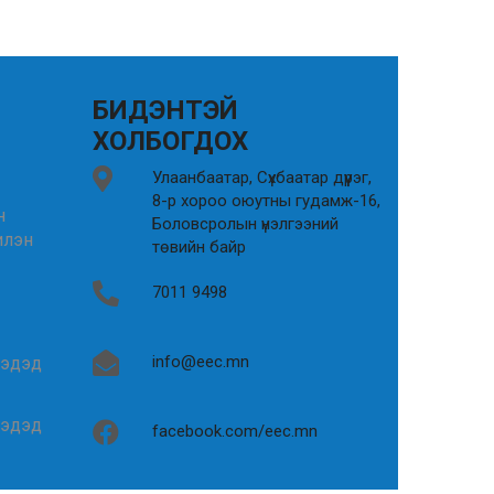
БИДЭНТЭЙ
ХОЛБОГДОХ
Улаанбаатар, Сүхбаатар дүүрэг,
8-р хороо оюутны гудамж-16,
н
Боловсролын үнэлгээний
илэн
төвийн байр
7011 9498
info@eec.mn
гэдэд
гэдэд
facebook.com/eec.mn