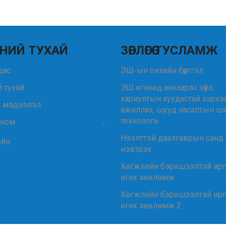
НИЙ ТУХАЙ
ЗӨВЛӨГӨӨ ТУСЛАМЖ
удас
ЭШ-ын онлайн бүртгэл
 тухай
ЭШ өгөхөд анхаарах зүйл,
хариултын хуудастай хэрхэ
, мэдээлэл
ажиллах, шууд засалтын ш
технологи
 ном
Нээлттэй даалгаврын санд
ейн
нэвтрэх
Хөгжлийн бэрхшээлтэй ир
өгөх зөвлөмж
Хөгжлийн бэрхшээлтэй ир
өгөх зөвлөмж 2