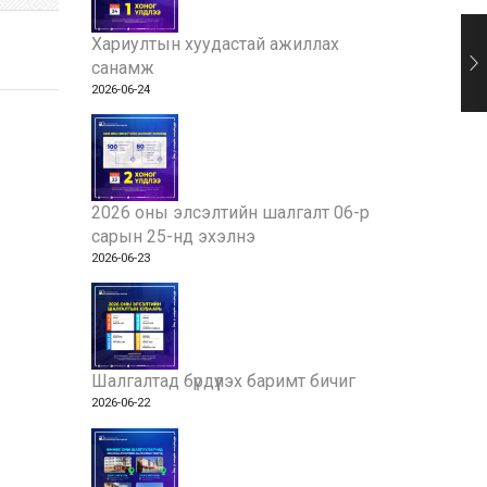
Хариултын хуудастай ажиллах
санамж
2026-06-24
2026 оны элсэлтийн шалгалт 06-р
сарын 25-нд эхэлнэ
2026-06-23
Шалгалтад бүрдүүлэх баримт бичиг
2026-06-22