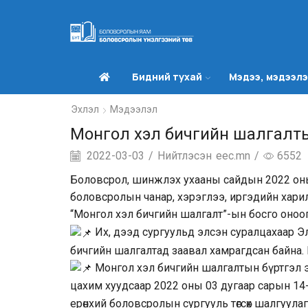
Бидний тухай
Мэдээ, мэдээл
Эхлэл
Мэдээлэл
Монгол хэл бичгийн шалгалты
2022-03-03
/
Нийтлэсэн
eec.mn
/
6552
Боловсрол, шинжлэх ухааны сайдын 2022 оны 
боловсролын чанар, хэрэглээ, иргэдийн хари
“Монгол хэл бичгийн шалгалт”-ын босго оноо
Их, дээд сургуульд элсэн суралцахаар Э
бичгийн шалгалтад заавал хамрагдсан байна. 
Монгол хэл бичгийн шалгалтын бүртгэл э
цахим хуудсаар 2022 оны 03 дугаар сарын 1
ерөнхий боловсролын сургууль төгсөх шалгуулагч