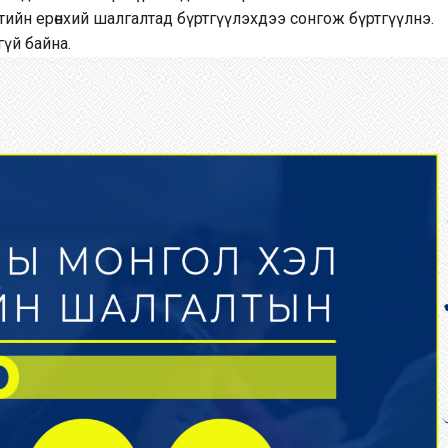
лтийн ерөнхий шалгалтад бүртгүүлэхдээ сонгож бүртгүүлнэ.
гүй байна.