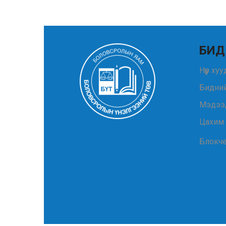
БИД
Нүүр ху
Бидний
Мэдээ
Цахим
Блокч