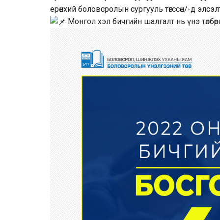
ерөнхий боловсролын сургууль төгссөн/-д элсэ
Монгол хэл бичгийн шалгалт нь үнэ төлбөр