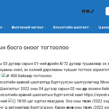
эл
Үнэлгээний чиглэл
Элсэлтийн шалгалт
Цахи
н босго оноог тогтоолоо
03 дугаар сарын 01-ний өдрийн А/72 дугаар тушаалаар эх 
лцааны соёл, эх хэлний дархлааны түвшиг тогтоох зорилго
г
400 байхаар тогтоолоо.
лсэлтийн ерөнхий шалгалтад бүртгүүлсэн шалгуулагчид Мон
Шалгалтыг 2022 оны 04 дүгээр сарын 02-ны өдөр зохион бай
лсэлтийн ерөнхий шалгалтын бүртгэлтэй хамт
https://eyesh
4-ний
18:00 цаг хүртэл явагдана. Энэ оны төгсөгч /2022 он
/-д автоматаар бүртгэгдэнэ. Харин өмнөх оны төгсөгч /2022 оно