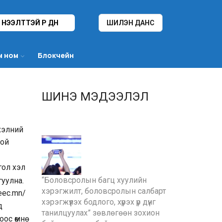
НЭЭЛТТЭЙ ҮР ДҮН
ШИЛЭН ДАНС
м ном
Блокчейн
ШИНЭ МЭДЭЭЛЭЛ
хэлний
той
гол хэл
“Боловсролын багц хуулийн
гуулна.
хэрэгжилт, боловсролын салбарт
.eec.mn/
хэрэгжүүлэх бодлого, хүрэх үр дүнг
д
танилцуулах” зөвлөгөөн зохион
ос өмнө