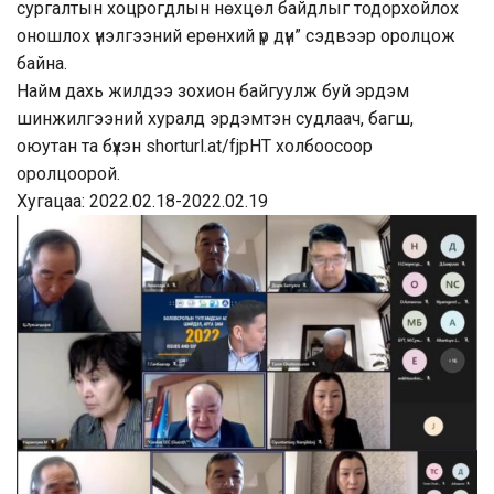
сургалтын хоцрогдлын нөхцөл байдлыг тодорхойлох
оношлох үнэлгээний ерөнхий үр дүн” сэдвээр оролцож
байна.
Найм дахь жилдээ зохион байгуулж буй эрдэм
шинжилгээний хуралд эрдэмтэн судлаач, багш,
оюутан та бүхэн
shorturl.at/fjpHT
холбоосоор
оролцоорой.
Хугацаа: 2022.02.18-2022.02.19