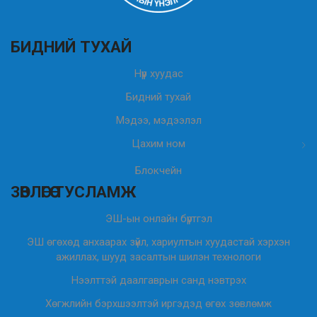
БИДНИЙ ТУХАЙ
Нүүр хуудас
Бидний тухай
Мэдээ, мэдээлэл
Цахим ном
Блокчейн
ЗӨВЛӨГӨӨ ТУСЛАМЖ
ЭШ-ын онлайн бүртгэл
ЭШ өгөхөд анхаарах зүйл, хариултын хуудастай хэрхэн
ажиллах, шууд засалтын шилэн технологи
Нээлттэй даалгаврын санд нэвтрэх
Хөгжлийн бэрхшээлтэй иргэдэд өгөх зөвлөмж