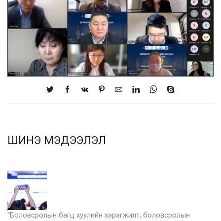
ШИНЭ МЭДЭЭЛЭЛ
“Боловсролын багц хуулийн хэрэгжилт, боловсролын