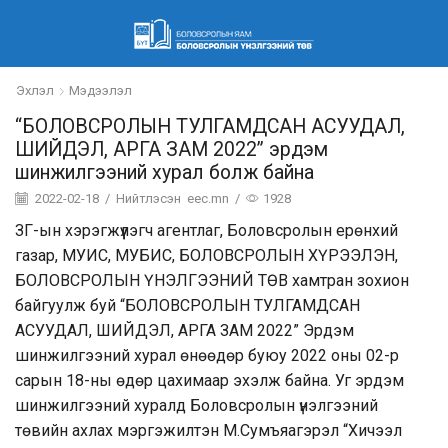
Эхлэл
Мэдээлэл
“БОЛОВСРОЛЫН ТУЛГАМДСАН АСУУДАЛ,
ШИЙДЭЛ, АРГА ЗАМ 2022” эрдэм
шинжилгээний хурал болж байна
2022-02-18
/
Нийтлэсэн
eec.mn
/
1928
ЗГ-ын хэрэгжүүлэгч агентлаг, Боловсролын ерөнхий
газар, МУИС, МУБИС, БОЛОВСРОЛЫН ХҮРЭЭЛЭН,
БОЛОВСРОЛЫН ҮНЭЛГЭЭНИЙ ТӨВ хамтран зохион
байгуулж буй “БОЛОВСРОЛЫН ТУЛГАМДСАН
АСУУДАЛ, ШИЙДЭЛ, АРГА ЗАМ 2022” Эрдэм
шинжилгээний хурал өнөөдөр буюу 2022 оны 02-р
сарын 18-ны өдөр цахимаар эхэлж байна. Уг эрдэм
шинжилгээний хуралд Боловсролын үнэлгээний
төвийн ахлах мэргэжилтэн М.Сумъяагэрэл “Хичээл