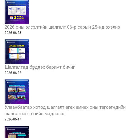
2026 оны элсэлтийн шалгалт 06-р сарын 25-нд эхэлнэ
2026-06-23
Шалгалтад бүрдүүлэх баримт бичиг
2026-06-22
Улаанбаатар хотод шалгалт өгөх өмнөх оны төгсөгчдийн
шалгалтын төвийн мэдээлэл
2026-06-17