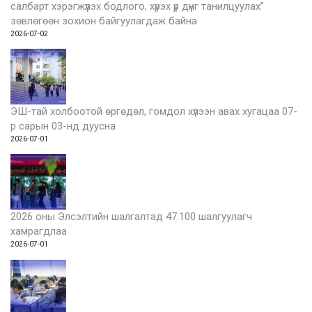
салбарт хэрэгжүүлэх бодлого, хүрэх үр дүнг танилцуулах”
зөвлөгөөн зохион байгуулагдаж байна
2026-07-02
ЭШ-тай холбоотой өргөдөл, гомдол хүлээн авах хугацаа 07-
р сарын 03-нд дуусна
2026-07-01
2026 оны Элсэлтийн шалгалтад 47.100 шалгуулагч
хамрагдлаа
2026-07-01