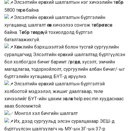
Элсэлтийн ерөнхий шалгалтын нэг хичээлийн төлбөр
5800 төгрөг байна
Элсэлтийн ерөнхий шалгалтын бүртгэлийн
хугацаанд шалгалт өгөх хичээлээ сонгож төлбөрөө төлсөн
байна. Төлбөр төлөгдөөгүй тохиолдолд бүртгэл
баталгаажихгүй.
Хөгжлийн бэрхшээлтэй болон тусгай сургуулийн
суралцагчид Элсэлтийн ерөнхий шалгалтад бүртгүүлсэн
бол холбогдох бичиг баримт /өргөдөл, хүсэлт, эмчийн
магадлагаа, тодорхойлолт, сургуулийн албан бичиг/-ыг
бүртгэлийн хугацаанд БҮТ-д ирүүлнэ.
Элсэлтийн ерөнхий шалгалтын бүртгэлтэй
холбоотой мэдээлэл, жишиг даалгавар, теле
хичээлийг БҮТ-ийн цахим зөвлөх help.eec.mn хуудаснаас
авах боломжтой.
Монгол хэл бичгийн шалгалт
Их, дээд сургуульд элсэн суралцахаар ЭЕШ-д
бүртгүүлсэн шалгуулагч нь МУ-ын ЗГ-ын 37-р