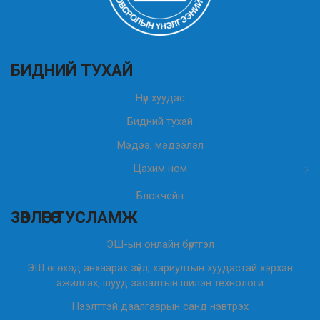
БИДНИЙ ТУХАЙ
Нүүр хуудас
Бидний тухай
Мэдээ, мэдээлэл
Цахим ном
Блокчейн
ЗӨВЛӨГӨӨ ТУСЛАМЖ
ЭШ-ын онлайн бүртгэл
ЭШ өгөхөд анхаарах зүйл, хариултын хуудастай хэрхэн
ажиллах, шууд засалтын шилэн технологи
Нээлттэй даалгаврын санд нэвтрэх