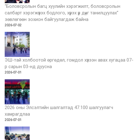
“Боловсролын багц хуулийн хэрэгжилт, боловсролын
салбарт хэрэгжүүлэх бодлого, хүрэх үр дүнг танилцуулах”
зөвлөгөөн зохион байгуулагдаж байна
2026-07-02
ЭШ-тай холбоотой өргөдөл, гомдол хүлээн авах хугацаа 07-
р сарын 03-нд дуусна
2026-07-01
2026 оны Элсэлтийн шалгалтад 47.100 шалгуулагч
хамрагдлаа
2026-07-01