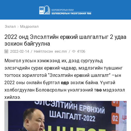
Эхлэл
Мэдээлэл
2022 онд Элсэлтийн ерөнхий шалгалтыг 2 удаа
зохион байгуулна
2022-02-14
/
Нийтлэсэн
eec.mn
/
4106
Монгол улсын хэмжээнд их, дээд сургуульд
элсэгчдийн сурах ерөнхий чадвар, мэдлэгийн түвшинг
тогтоох зорилготой “Элсэлтийн ерөнхий шалгалт” –ын
2022 оны онлайн бүртгэл өнөөдөр эхэлж байна. Үүнтэй
холбогдуулан Боловсролын үнэлгээний төвөөс мэдээлэл
хийлээ.