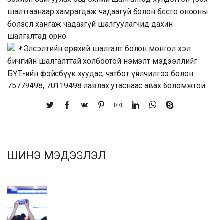
шалтгаанаар хамрагдаж чадаагүй болон босго онооны
болзол хангаж чадаагүй шалгуулагчид дахин
шалгалтад орно.
Элсэлтийн ерөнхий шалгалт болон монгол хэл
бичгийн шалгалттай холбоотой нэмэлт мэдээллийг
БҮТ-ийн фэйсбүүк хуудас, чатбот үйлчилгээ болон
75779498, 70119498 лавлах утаснаас авах боломжтой.
ШИНЭ МЭДЭЭЛЭЛ