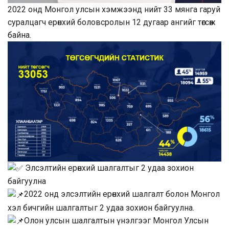
2022 онд Монгол улсын хэмжээнд нийт 33 мянга гаруй
суралцагч ерөнхий боловсролын 12 дугаар ангийг төгсөж
байна.
Элсэлтийн ерөнхий шалгалтыг 2 удаа зохион
байгуулна
2022 онд элсэлтийн ерөнхий шалгалт болон Монгол
хэл бичгийн шалгалтыг 2 удаа зохион байгуулна.
Олон улсын шалгалтын үнэлгээг Монгол Улсын