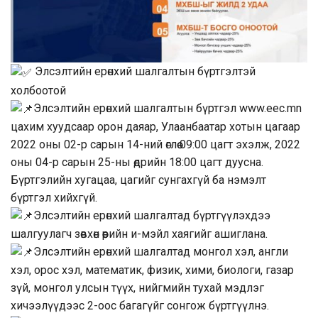
Элсэлтийн ерөнхий шалгалтын бүртгэлтэй
холбоотой
Элсэлтийн ерөнхий шалгалтын бүртгэл
www.eec.mn
цахим хуудсаар орон даяар, Улаанбаатар хотын цагаар
2022 оны 02-р сарын 14-ний өглөө 09:00 цагт эхэлж, 2022
оны 04-р сарын 25-ны өдрийн 18:00 цагт дуусна.
Бүртгэлийн хугацаа, цагийг сунгахгүй ба нэмэлт
бүртгэл хийхгүй.
Элсэлтийн ерөнхий шалгалтад бүртгүүлэхдээ
шалгуулагч зөвхөн өөрийн и-мэйл хаягийг ашиглана.
Элсэлтийн ерөнхий шалгалтад монгол хэл, англи
хэл, орос хэл, математик, физик, хими, биологи, газар
зүй, монгол улсын түүх, нийгмийн тухай мэдлэг
хичээлүүдээс 2-оос багагүйг сонгож бүртгүүлнэ.