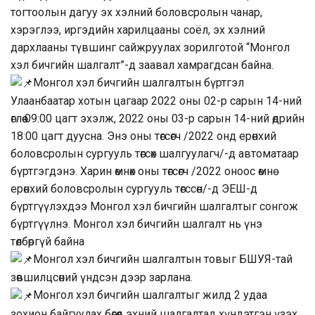
тогтоолын дагуу эх хэлний боловсролын чанар,
хэрэглээ, иргэдийн харилцааны соёл, эх хэлний
дархлааны түвшинг сайжруулах зорилготой “Монгол
хэл бичгийн шалгалт”-д заавал хамрагдсан байна.
Монгол хэл бичгийн шалгалтын бүртгэл
Улаанбаатар хотын цагаар 2022 оны 02-р сарын 14-ний
өглөө 09:00 цагт эхэлж, 2022 оны 03-р сарын 14-ний өдрийн
18:00 цагт дуусна. Энэ оны төгсөгч /2022 онд ерөнхий
боловсролын сургууль төгсөх шалгуулагч/-д автоматаар
бүртгэгдэнэ. Харин өмнөх оны төгсөгч /2022 оноос өмнө
ерөнхий боловсролын сургууль төгссөн/-д ЭЕШ-д
бүртгүүлэхдээ Монгол хэл бичгийн шалгалтыг сонгож
бүртгүүлнэ. Монгол хэл бичгийн шалгалт нь үнэ
төлбөргүй байна
Монгол хэл бичгийн шалгалтын товыг БШУЯ-тай
зөвшилцсөний үндсэн дээр зарлана.
Монгол хэл бичгийн шалгалтыг жилд 2 удаа
зохион байгуулах бөгөөд эхний шалгалтад хүндэтгэн үзэх