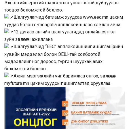
Элсэлтийн ерөнхий шалгалтын үнэлгээтэй дүйцүүлэн
тооцох боломжтой боллоо.
Шалгуулагчид батламж хуудсаа
www.eec.mn
цахим
хуудас болон e-mongolia апплекейшнээс хэвлэн авна.
12 дугаар ангийн шалгуулагчдад онлайн сэтгэл
зүйн зөвлөгөө өгч ажиллана
Шалгуулагчид “EEC” апплекейшнийг ашиглан өөрийн
хувийн мэдээлэл болон ЭЕШ-тай холбоотой
мэдээллийг нэг дороос, түргэн шуурхай авах
боломжтой боллоо.
Ажил мэргэжлийн чиг баримжаа олгох, зөвлөгөө өгөх
myfuture.mn цахим хуудсыг ашиглалтад орууллаа.