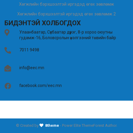
Хөгжлийн бэрхшээлтэй иргэдэд өгөх зөвлөмж
Хөгжлийн бэрхшээлтэй иргэдэд өгөх зөвлөмж 2
БИДЭНТЭЙ ХОЛБОГДОХ
Улаанбаатар, Сүхбаатар дүүрэг, 8-р хороо оюутны
гудамж-16, Боловсролын үнэлгээний төвийн байр
7011 9498
info@eec.mn
facebook.com/eec.mn
© Created by
8theme
- Power Elite ThemeForest Author.