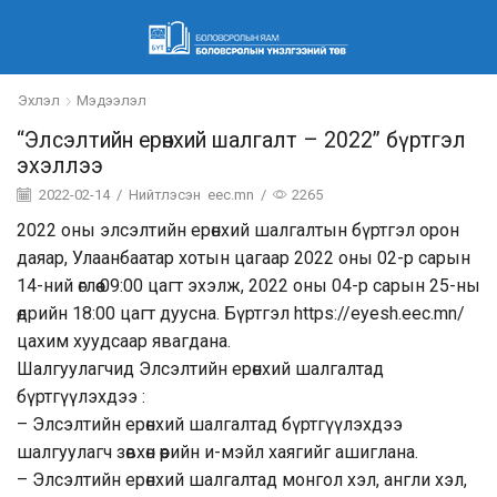
Эхлэл
Мэдээлэл
“Элсэлтийн ерөнхий шалгалт – 2022” бүртгэл
эхэллээ
2022-02-14
/
Нийтлэсэн
eec.mn
/
2265
2022 оны элсэлтийн ерөнхий шалгалтын бүртгэл орон
даяар, Улаанбаатар хотын цагаар 2022 оны 02-р сарын
14-ний өглөө 09:00 цагт эхэлж, 2022 оны 04-р сарын 25-ны
өдрийн 18:00 цагт дуусна. Бүртгэл
https://eyesh.eec.mn/
цахим хуудсаар явагдана.
Шалгуулагчид Элсэлтийн ерөнхий шалгалтад
бүртгүүлэхдээ :
– Элсэлтийн ерөнхий шалгалтад бүртгүүлэхдээ
шалгуулагч зөвхөн өөрийн и-мэйл хаягийг ашиглана.
– Элсэлтийн ерөнхий шалгалтад монгол хэл, англи хэл,