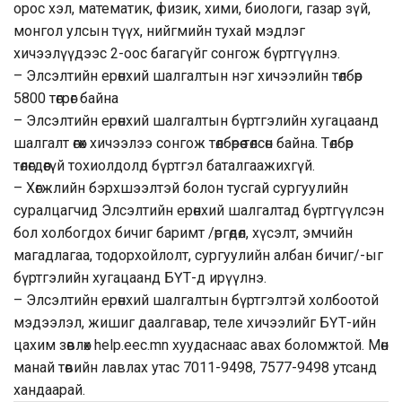
орос хэл, математик, физик, хими, биологи, газар зүй,
монгол улсын түүх, нийгмийн тухай мэдлэг
хичээлүүдээс 2-оос багагүйг сонгож бүртгүүлнэ.
– Элсэлтийн ерөнхий шалгалтын нэг хичээлийн төлбөр
5800 төгрөг байна
– Элсэлтийн ерөнхий шалгалтын бүртгэлийн хугацаанд
шалгалт өгөх хичээлээ сонгож төлбөрөө төлсөн байна. Төлбөр
төлөгдөөгүй тохиолдолд бүртгэл баталгаажихгүй.
– Хөгжлийн бэрхшээлтэй болон тусгай сургуулийн
суралцагчид Элсэлтийн ерөнхий шалгалтад бүртгүүлсэн
бол холбогдох бичиг баримт /өргөдөл, хүсэлт, эмчийн
магадлагаа, тодорхойлолт, сургуулийн албан бичиг/-ыг
бүртгэлийн хугацаанд БҮТ-д ирүүлнэ.
– Элсэлтийн ерөнхий шалгалтын бүртгэлтэй холбоотой
мэдээлэл, жишиг даалгавар, теле хичээлийг БҮТ-ийн
цахим зөвлөх help.eec.mn хуудаснаас авах боломжтой. Мөн
манай төвийн лавлах утас 7011-9498, 7577-9498 утсанд
хандаарай.