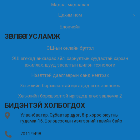
Мэдээ, мэдээлэл
Цахим ном
Блокчейн
ЗӨВЛӨГӨӨ ТУСЛАМЖ
ЭШ-ын онлайн бүртгэл
ЭШ өгөхөд анхаарах зүйл, хариултын хуудастай хэрхэн
ажиллах, шууд засалтын шилэн технологи
Нээлттэй даалгаврын санд нэвтрэх
Хөгжлийн бэрхшээлтэй иргэдэд өгөх зөвлөмж
Хөгжлийн бэрхшээлтэй иргэдэд өгөх зөвлөмж 2
БИДЭНТЭЙ ХОЛБОГДОХ
Улаанбаатар, Сүхбаатар дүүрэг, 8-р хороо оюутны
гудамж-16, Боловсролын үнэлгээний төвийн байр
7011 9498