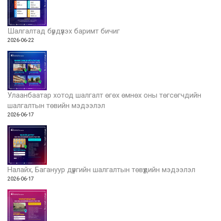
Шалгалтад бүрдүүлэх баримт бичиг
2026-06-22
Улаанбаатар хотод шалгалт өгөх өмнөх оны төгсөгчдийн
шалгалтын төвийн мэдээлэл
2026-06-17
Налайх, Багануур дүүргийн шалгалтын төвүүдийн мэдээлэл
2026-06-17