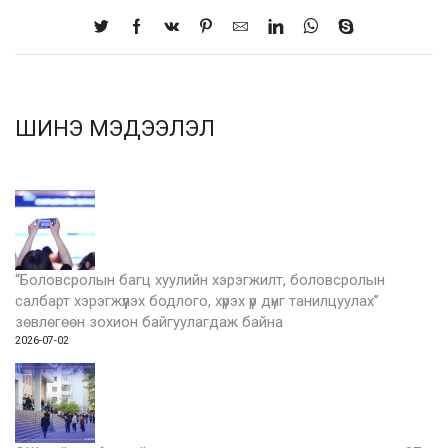
ШИНЭ МЭДЭЭЛЭЛ
“Боловсролын багц хуулийн хэрэгжилт, боловсролын
салбарт хэрэгжүүлэх бодлого, хүрэх үр дүнг танилцуулах”
зөвлөгөөн зохион байгуулагдаж байна
2026-07-02