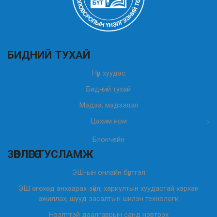
БИДНИЙ ТУХАЙ
Нүүр хуудас
Бидний тухай
Мэдээ, мэдээлэл
Цахим ном
Блокчейн
ЗӨВЛӨГӨӨ ТУСЛАМЖ
ЭШ-ын онлайн бүртгэл
ЭШ өгөхөд анхаарах зүйл, хариултын хуудастай хэрхэн
ажиллах, шууд засалтын шилэн технологи
Нээлттэй даалгаврын санд нэвтрэх