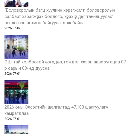
“Боловсролын багц хуулийн хэрэгжилт, боловсролын
салбарт хэрэгжүүлэх бодлого, хүрэх үр дүнг танилцуулах”
зөвлөгөөн зохион байгуулагдаж байна
2026-07-02
ЭШ-тай холбоотой өргөдөл, гомдол хүлээн авах хугацаа 07-
р сарын 03-нд дуусна
2026-07-01
2026 оны Элсэлтийн шалгалтад 47.100 шалгуулагч
хамрагдлаа
2026-07-01