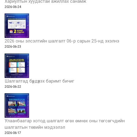
Хариултын хуудастай ажиллах санамж
2026-06-24
2026 оны элсэлтийн шалгалт 06-р сарын 25-нд эхэлнэ
2026-06-23
Шалгалтад бүрдүүлэх баримт бичиг
2026-06-22
Улаанбаатар хотод шалгалт өгөх өмнөх оны төгсөгчдийн
шалгалтын төвийн мэдээлэл
2026-06-17