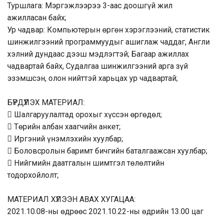
Туршлага: Мэргэжлээрээ 3-
аас
доошгүй жил
ажилласан байх;
Ур чадвар: Компьютерын өргөн хэрэглээний, статистик
шинжилгээний программуудыг ашиглаж чаддаг, Англи
хэлний дундаас дээш мэдлэгтэй; Багаар ажиллах
чадвартай байх, Судалгаа шинжилгээний арга зүй
эзэмшсэн, олон нийттэй харьцах ур чадвартай;
БҮРДҮҮЛЭХ МАТЕРИАЛ:
 Шалгаруулалтад орохыг хүссэн өргөдөл;
 Төрийн албан хаагчийн анкет;
 Иргэний үнэмлэхийн хуулбар;
 Боловсролын баримт бичгийн баталгаажсан хуулбар;
 Нийгмийн даатгалын шимтгэл төлөлтийн
тодорхойлолт;
МАТЕРИАЛ ХҮЛЭЭН АВАХ ХУГАЦАА:
2021.10.08-
ны
өдрөөс 2021.10.22-
ны
өдрийн 13.00 цаг