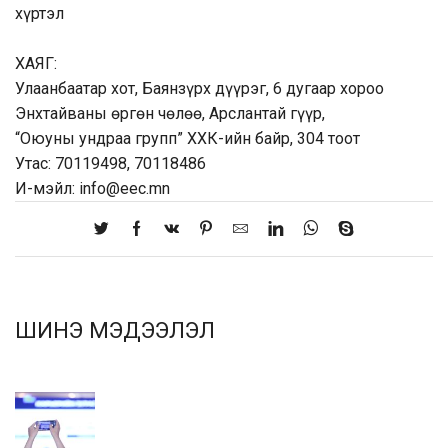
хүртэл
ХАЯГ:
Улаанбаатар хот, Баянзүрх дүүрэг, 6 дугаар хороо
Энхтайваны
өргөн чөлөө, Арслантай гүүр,
“Оюуны ундраа групп” ХХК-ийн байр, 304 тоот
Утас: 70119498, 70118486
И-мэйл: info@eec.mn
ШИНЭ МЭДЭЭЛЭЛ