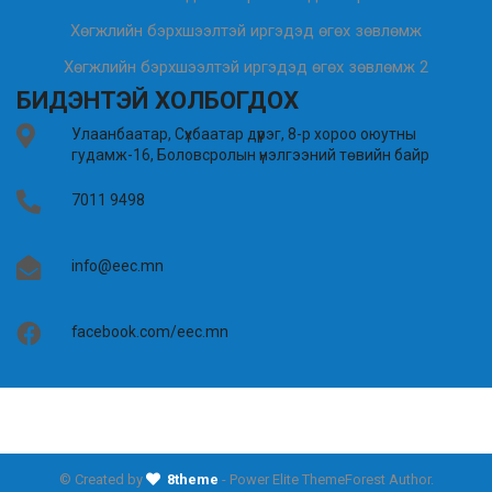
Хөгжлийн бэрхшээлтэй иргэдэд өгөх зөвлөмж
Хөгжлийн бэрхшээлтэй иргэдэд өгөх зөвлөмж 2
БИДЭНТЭЙ ХОЛБОГДОХ
Улаанбаатар, Сүхбаатар дүүрэг, 8-р хороо оюутны
гудамж-16, Боловсролын үнэлгээний төвийн байр
7011 9498
info@eec.mn
facebook.com/eec.mn
© Created by
8theme
- Power Elite ThemeForest Author.