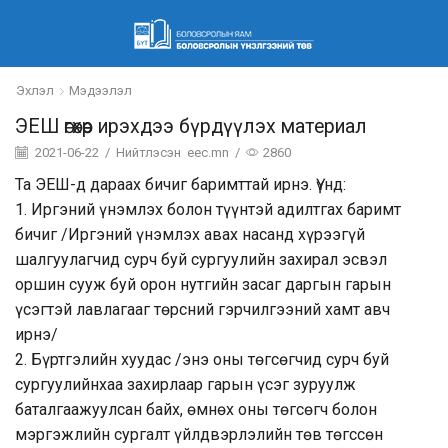
Эхлэл
Мэдээлэл
ЭЕШ өгөхөөр ирэхдээ бүрдүүлэх материал
2021-06-22
/
Нийтлэсэн
eec.mn
/
2860
Та ЭЕШ-д дараах бичиг баримттай ирнэ. Үүнд:
1. Иргэний үнэмлэх болон түүнтэй адилтгах баримт
бичиг /Иргэний үнэмлэх авах насанд хүрээгүй
шалгуулагчид сурч буй сургуулийн захирал эсвэл
оршин сууж буй орон нутгийн засаг даргын гарын
үсэгтэй лавлагааг төрсний гэрчилгээний хамт авч
ирнэ/
2. Бүртгэлийн хуудас /энэ оны төгсөгчид сурч буй
сургуулийнхаа захирлаар гарын үсэг зуруулж
баталгаажуулсан байх, өмнөх оны төгсөгч болон
мэргэжлийн сургалт үйлдвэрлэлийн төв төгссөн