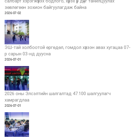
салбарт хэрэгжүүлэх бодлого, хүрэх үр дүнг танилцуулах”
зөвлөгөөн зохион байгуулагдаж байна
2026-07-02
ЭШ-тай холбоотой өргөдөл, гомдол хүлээн авах хугацаа 07-
р сарын 03-нд дуусна
2026-07-01
2026 оны Элсэлтийн шалгалтад 47.100 шалгуулагч
хамрагдлаа
2026-07-01