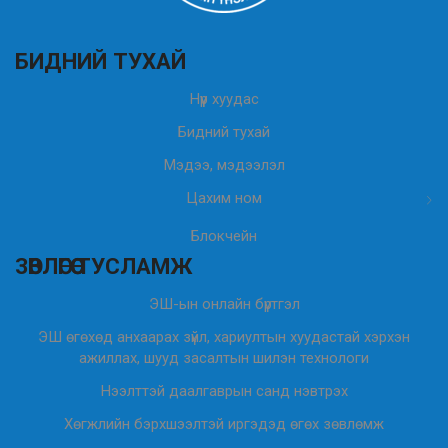
БИДНИЙ ТУХАЙ
Нүүр хуудас
Бидний тухай
Мэдээ, мэдээлэл
Цахим ном
Блокчейн
ЗӨВЛӨГӨӨ ТУСЛАМЖ
ЭШ-ын онлайн бүртгэл
ЭШ өгөхөд анхаарах зүйл, хариултын хуудастай хэрхэн
ажиллах, шууд засалтын шилэн технологи
Нээлттэй даалгаврын санд нэвтрэх
Хөгжлийн бэрхшээлтэй иргэдэд өгөх зөвлөмж