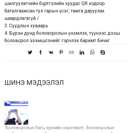
шалгуулагчийн бүртгэлийн хуудас QR кодоор
баталгаажсан тул гарын үсэг, тамга даруулах
шаардлагагүй /
3. Суудлын хуваарь
4. Бүрэн дунд боловсролын үнэмлэх, түүнээс дээш
боловсрол эзэмшсэнийг гэрчлэх баримт бичиг
ШИНЭ МЭДЭЭЛЭЛ
“Боловсролын багц хуулийн хэрэгжилт, боловсролын