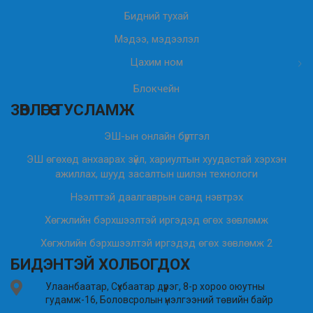
Бидний тухай
Мэдээ, мэдээлэл
Цахим ном
Блокчейн
ЗӨВЛӨГӨӨ ТУСЛАМЖ
ЭШ-ын онлайн бүртгэл
ЭШ өгөхөд анхаарах зүйл, хариултын хуудастай хэрхэн
ажиллах, шууд засалтын шилэн технологи
Нээлттэй даалгаврын санд нэвтрэх
Хөгжлийн бэрхшээлтэй иргэдэд өгөх зөвлөмж
Хөгжлийн бэрхшээлтэй иргэдэд өгөх зөвлөмж 2
БИДЭНТЭЙ ХОЛБОГДОХ
Улаанбаатар, Сүхбаатар дүүрэг, 8-р хороо оюутны
гудамж-16, Боловсролын үнэлгээний төвийн байр