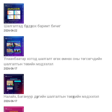
Шалгалтад бүрдүүлэх баримт бичиг
2026-06-22
Улаанбаатар хотод шалгалт өгөх өмнөх оны төгсөгчдийн
шалгалтын төвийн мэдээлэл
2026-06-17
Налайх, Багануур дүүргийн шалгалтын төвүүдийн мэдээлэл
2026-06-17