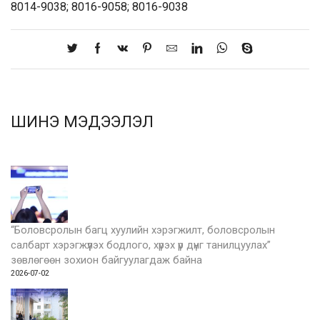
8014-9038; 8016-9058; 8016-9038
ШИНЭ МЭДЭЭЛЭЛ
“Боловсролын багц хуулийн хэрэгжилт, боловсролын
салбарт хэрэгжүүлэх бодлого, хүрэх үр дүнг танилцуулах”
зөвлөгөөн зохион байгуулагдаж байна
2026-07-02