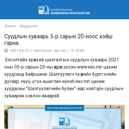
Эхлэл
Мэдээлэл
Суудлын хуваарь 5-р сарын 20-ноос хойш
гарна
2021-04-15
/
Нийтлэсэн
eec.mn
/
2242
Элсэлтийн ерөнхий шалгалтын суудлын хуваарь 2021
оны 05-р сарын 20-ны өдрөөс эхлэн www.eec.mn цахим
хуудсанд байршина. Шалгуулагч та өөрийн бүртгэлийн
дугаар, нууц үгээ ашиглан eyesh.eec.mn цахим
хуудасны “Шалгуулагчийн булан”-аар нэвтэрч суудлын
хуваариа хэвлэн аваарай.