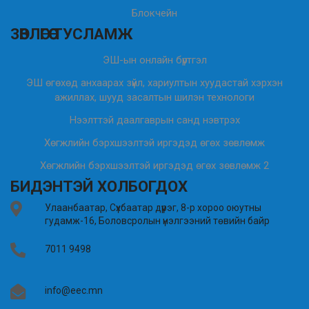
Блокчейн
ЗӨВЛӨГӨӨ ТУСЛАМЖ
ЭШ-ын онлайн бүртгэл
ЭШ өгөхөд анхаарах зүйл, хариултын хуудастай хэрхэн
ажиллах, шууд засалтын шилэн технологи
Нээлттэй даалгаврын санд нэвтрэх
Хөгжлийн бэрхшээлтэй иргэдэд өгөх зөвлөмж
Хөгжлийн бэрхшээлтэй иргэдэд өгөх зөвлөмж 2
БИДЭНТЭЙ ХОЛБОГДОХ
Улаанбаатар, Сүхбаатар дүүрэг, 8-р хороо оюутны
гудамж-16, Боловсролын үнэлгээний төвийн байр
7011 9498
info@eec.mn