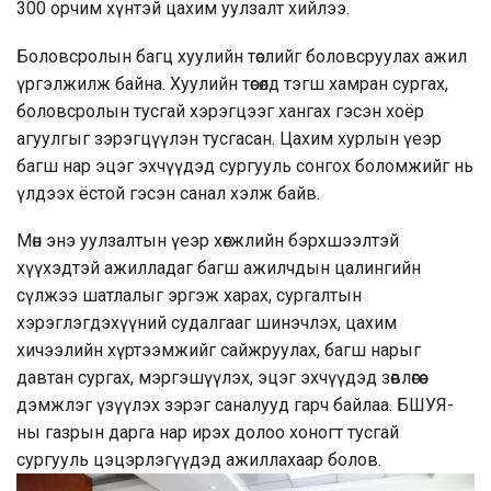
300 орчим хүнтэй цахим уулзалт хийлээ.
Боловсролын багц хуулийн төслийг боловсруулах ажил
үргэлжилж байна. Хуулийн төсөлд тэгш хамран сургах,
боловсролын тусгай хэрэгцээг хангах гэсэн хоёр
агуулгыг зэрэгцүүлэн тусгасан. Цахим хурлын үеэр
багш нар эцэг эхчүүдэд сургууль сонгох боломжийг нь
үлдээх ёстой гэсэн санал хэлж байв.
Мөн энэ уулзалтын үеэр хөгжлийн бэрхшээлтэй
хүүхэдтэй ажилладаг багш ажилчдын цалингийн
сүлжээ шатлалыг эргэж харах, сургалтын
хэрэглэгдэхүүний судалгааг шинэчлэх, цахим
хичээлийн хүртээмжийг сайжруулах, багш нарыг
давтан сургах, мэргэшүүлэх, эцэг эхчүүдэд зөвлөгөө
дэмжлэг үзүүлэх зэрэг саналууд гарч байлаа. БШУЯ-
ны газрын дарга нар ирэх долоо хоногт тусгай
сургууль цэцэрлэгүүдэд ажиллахаар болов.