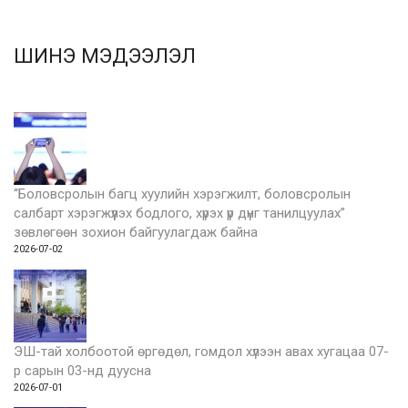
ШИНЭ МЭДЭЭЛЭЛ
“Боловсролын багц хуулийн хэрэгжилт, боловсролын
салбарт хэрэгжүүлэх бодлого, хүрэх үр дүнг танилцуулах”
зөвлөгөөн зохион байгуулагдаж байна
2026-07-02
ЭШ-тай холбоотой өргөдөл, гомдол хүлээн авах хугацаа 07-
р сарын 03-нд дуусна
2026-07-01