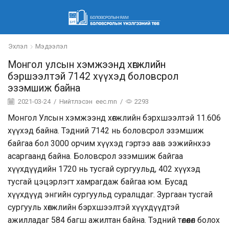
Эхлэл
Мэдээлэл
Монгол улсын хэмжээнд хөгжлийн
бэршээлтэй 7142 хүүхэд боловсрол
эзэмшиж байна
2021-03-24
/
Нийтлэсэн
eec.mn
/
2293
Монгол Улсын хэмжээнд хөгжлийн бэрхшээлтэй 11.606
хүүхэд байна. Тэдний 7142 нь боловсрол эзэмшиж
байгаа бол 3000 орчим хүүхэд гэртээ аав ээжийнхээ
асаргаанд байна. Боловсрол эзэмшиж байгаа
хүүхдүүдийн 1720 нь тусгай сургуульд, 402 хүүхэд
тусгай цэцэрлэгт хамрагдаж байгаа юм. Бусад
хүүхдүүд энгийн сургуульд суралцдаг. Зургаан тусгай
сургууль хөгжлийн бэрхшээлтэй хүүхдүүдтэй
ажилладаг 584 багш ажилтан байна. Тэдний төлөөлөл болох