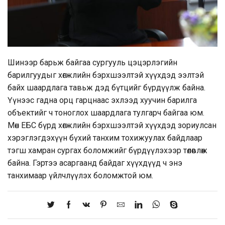
Шинээр барьж байгаа сургууль цэцэрлэгийн
барилгуудыг хөгжлийн бэрхшээлтэй хүүхдэд ээлтэй
байх шаардлага тавьж дэд бүтцийг бүрдүүлж байна.
Үүнээс гадна орц гарцнаас эхлээд хуучин барилга
объектийг ч тоноглох шаардлага тулгарч байгаа юм.
Мөн ЕБС бүрд хөгжлийн бэрхшээлтэй хүүхдэд зориулсан
хэрэглэгдэхүүн бүхий танхим тохижуулах байдлаар
тэгш хамран сургах боломжийг бүрдүүлэхээр төлөвлөж
байна. Гэртээ асаргаанд байдаг хүүхдүүд ч энэ
танхимаар үйлчлүүлэх боломжтой юм.