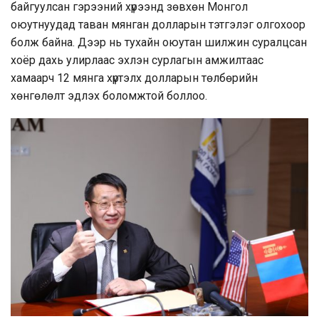
байгуулсан гэрээний хүрээнд зөвхөн Монгол
оюутнуудад таван мянган долларын тэтгэлэг олгохоор
болж байна. Дээр нь тухайн оюутан шилжин суралцсан
хоёр дахь улирлаас эхлэн сурлагын амжилтаас
хамаарч 12 мянга хүртэлх долларын төлбөрийн
хөнгөлөлт эдлэх боломжтой боллоо.