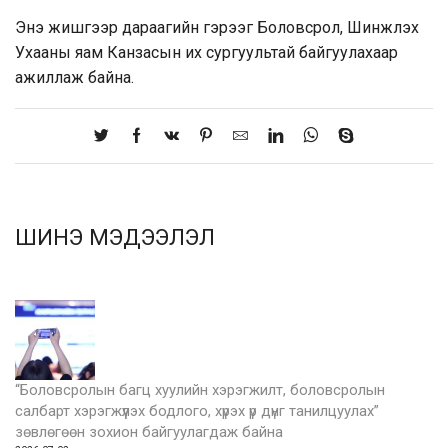
Энэ жишгээр дараагийн гэрээг Боловсрол, Шинжлэх
Ухааны яам Канзасын их сургуультай байгуулахаар
ажиллаж байна.
ШИНЭ МЭДЭЭЛЭЛ
“Боловсролын багц хуулийн хэрэгжилт, боловсролын
салбарт хэрэгжүүлэх бодлого, хүрэх үр дүнг танилцуулах”
зөвлөгөөн зохион байгуулагдаж байна