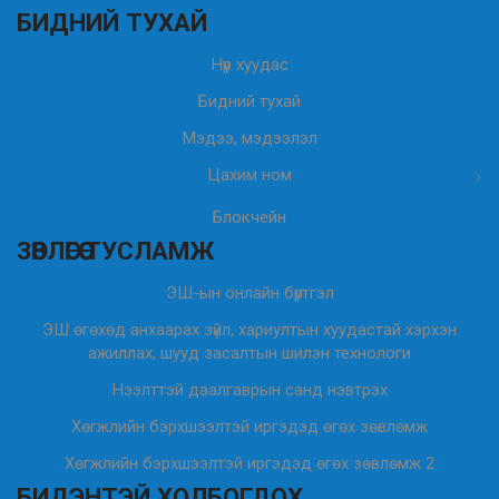
БИДНИЙ ТУХАЙ
Нүүр хуудас
Бидний тухай
Мэдээ, мэдээлэл
Цахим ном
Блокчейн
ЗӨВЛӨГӨӨ ТУСЛАМЖ
ЭШ-ын онлайн бүртгэл
ЭШ өгөхөд анхаарах зүйл, хариултын хуудастай хэрхэн
ажиллах, шууд засалтын шилэн технологи
Нээлттэй даалгаврын санд нэвтрэх
Хөгжлийн бэрхшээлтэй иргэдэд өгөх зөвлөмж
Хөгжлийн бэрхшээлтэй иргэдэд өгөх зөвлөмж 2
БИДЭНТЭЙ ХОЛБОГДОХ