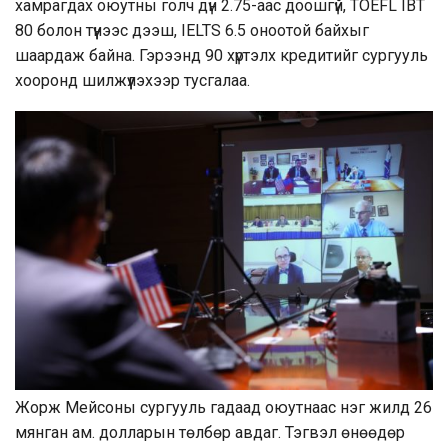
хамрагдах оюутны голч дүн 2.75-аас доошгүй, TOEFL IBT
80 болон түүнээс дээш, IELTS 6.5 оноотой байхыг
шаардаж байна. Гэрээнд 90 хүртэлх кредитийг сургууль
хооронд шилжүүлэхээр тусгалаа.
Жорж Мейсоны сургууль гадаад оюутнаас нэг жилд 26
мянган ам. долларын төлбөр авдаг. Тэгвэл өнөөдөр