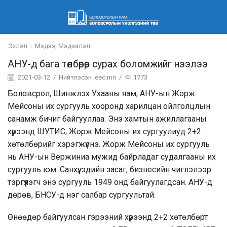
Эхлэл
Мэдээ, Мэдээлэл
АНУ-д бага төлбөрөөр сурах боломжийг нээлээ
2021-03-12
/
Нийтлэсэн
eec.mn
/
1773
Боловсрол, Шинжлэх Ухааны яам, АНУ-ын Жорж
Мейсоны их сургууль хооронд харилцан ойлголцлын
санамж бичиг байгууллаа. Энэ хамтын ажиллагааны
хүрээнд ШУТИС, Жорж Мейсоны их сургуулиуд 2+2
хөтөлбөрийг хэрэгжүүлнэ. Жорж Мейсоны их сургууль
нь АНУ-ын Вержиниа мужид байрладаг судалгааны их
сургууль юм. Санхүү, эдийн засаг, бизнесийн чиглэлээр
тэргүүлэгч энэ сургууль 1949 онд байгуулагдсан. АНУ-д
дөрөв, БНСУ-д нэг салбар сургуультай.
Өнөөдөр байгуулсан гэрээний хүрээнд 2+2 хөтөлбөрт