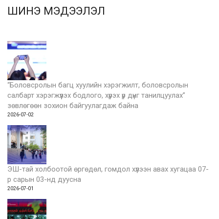
ШИНЭ МЭДЭЭЛЭЛ
“Боловсролын багц хуулийн хэрэгжилт, боловсролын
салбарт хэрэгжүүлэх бодлого, хүрэх үр дүнг танилцуулах”
зөвлөгөөн зохион байгуулагдаж байна
2026-07-02
ЭШ-тай холбоотой өргөдөл, гомдол хүлээн авах хугацаа 07-
р сарын 03-нд дуусна
2026-07-01