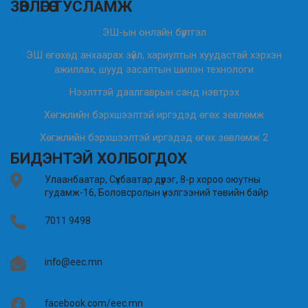
ЗӨВЛӨГӨӨ ТУСЛАМЖ
ЭШ-ын онлайн бүртгэл
ЭШ өгөхөд анхаарах зүйл, хариултын хуудастай хэрхэн
ажиллах, шууд засалтын шилэн технологи
Нээлттэй даалгаврын санд нэвтрэх
Хөгжлийн бэрхшээлтэй иргэдэд өгөх зөвлөмж
Хөгжлийн бэрхшээлтэй иргэдэд өгөх зөвлөмж 2
БИДЭНТЭЙ ХОЛБОГДОХ
Улаанбаатар, Сүхбаатар дүүрэг, 8-р хороо оюутны
гудамж-16, Боловсролын үнэлгээний төвийн байр
7011 9498
info@eec.mn
facebook.com/eec.mn