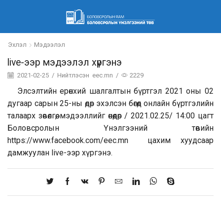
Эхлэл
Мэдээлэл
live-ээр мэдээлэл хүргэнэ
2021-02-25
/
Нийтлэсэн
eec.mn
/
2229
Элсэлтийн ерөнхий шалгалтын бүртгэл 2021 оны 02
дугаар сарын 25-ны өдөр эхэлсэн бөгөөд онлайн бүртгэлийн
талаарх зөвөлгөө, мэдээллийг өнөөдөр / 2021.02.25/ 14:00 цагт
Боловсролын Үнэлгээний төвийн
https://www.facebook.com/eec.mn цахим хуудсаар
дамжуулан live-ээр хүргэнэ.