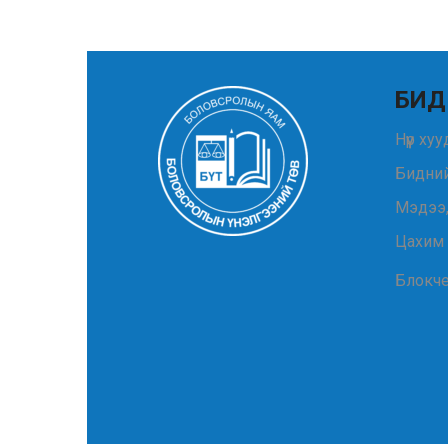
БИД
Нүүр ху
Бидний
Мэдээ
Цахим
Блокч