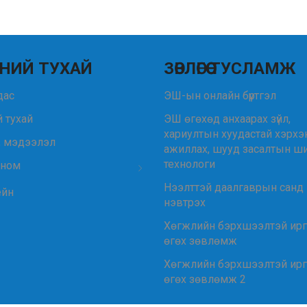
НИЙ ТУХАЙ
ЗӨВЛӨГӨӨ ТУСЛАМЖ
удас
ЭШ-ын онлайн бүртгэл
 тухай
ЭШ өгөхөд анхаарах зүйл,
хариултын хуудастай хэрхэ
, мэдээлэл
ажиллах, шууд засалтын ш
технологи
 ном
Нээлттэй даалгаврын санд
ейн
нэвтрэх
Хөгжлийн бэрхшээлтэй ир
өгөх зөвлөмж
Хөгжлийн бэрхшээлтэй ир
өгөх зөвлөмж 2