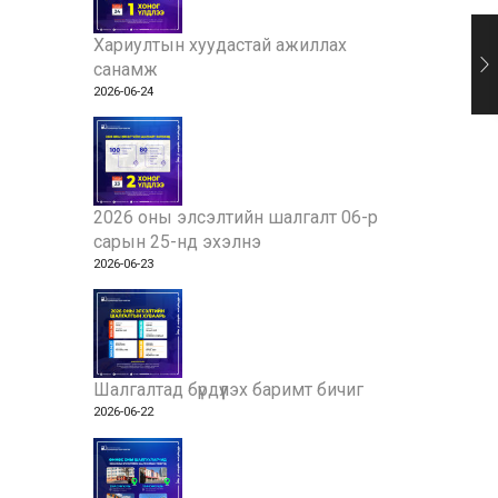
Хариултын хуудастай ажиллах
санамж
2026-06-24
2026 оны элсэлтийн шалгалт 06-р
сарын 25-нд эхэлнэ
2026-06-23
Шалгалтад бүрдүүлэх баримт бичиг
2026-06-22