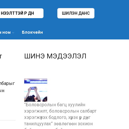
НЭЭЛТТЭЙ ҮР ДҮН
ШИЛЭН ДАНС
м ном
Блокчейн
т
ШИНЭ МЭДЭЭЛЭЛ
илбарыг
ын
“Боловсролын багц хуулийн
хэрэгжилт, боловсролын салбарт
хэрэгжүүлэх бодлого, хүрэх үр дүнг
танилцуулах” зөвлөгөөн зохион