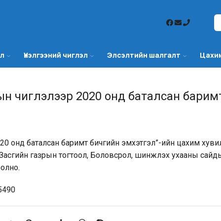
эл
Үнэлгээний чиглэл
Элсэлтийн шалгалт
Цахи
ын чиглэлээр 2020 онд баталсан барим
20 онд баталсан баримт бичгийн эмхэтгэл”-ийн цахим хув
 Засгийн газрын тогтоол, Боловсрол, шинжлэх ухааны сайд
болно.
5490