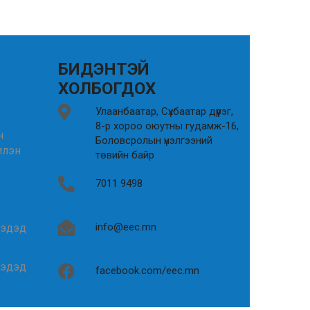
БИДЭНТЭЙ
ХОЛБОГДОХ
Улаанбаатар, Сүхбаатар дүүрэг,
8-р хороо оюутны гудамж-16,
н
Боловсролын үнэлгээний
илэн
төвийн байр
7011 9498
info@eec.mn
гэдэд
гэдэд
facebook.com/eec.mn