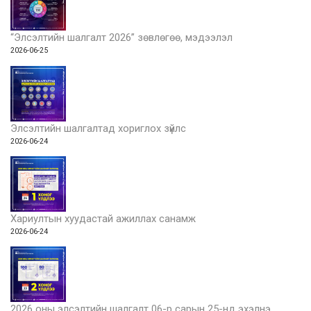
“Элсэлтийн шалгалт 2026” зөвлөгөө, мэдээлэл
2026-06-25
Элсэлтийн шалгалтад хориглох зүйлс
2026-06-24
Хариултын хуудастай ажиллах санамж
2026-06-24
2026 оны элсэлтийн шалгалт 06-р сарын 25-нд эхэлнэ