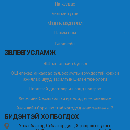
Нүүр хуудас
Бидний тухай
Мэдээ, мэдээлэл
Цахим ном
Блокчейн
ЗӨВЛӨГӨӨ ТУСЛАМЖ
ЭШ-ын онлайн бүртгэл
ЭШ өгөхөд анхаарах зүйл, хариултын хуудастай хэрхэн
ажиллах, шууд засалтын шилэн технологи
Нээлттэй даалгаврын санд нэвтрэх
Хөгжлийн бэрхшээлтэй иргэдэд өгөх зөвлөмж
Хөгжлийн бэрхшээлтэй иргэдэд өгөх зөвлөмж 2
БИДЭНТЭЙ ХОЛБОГДОХ
Улаанбаатар, Сүхбаатар дүүрэг, 8-р хороо оюутны