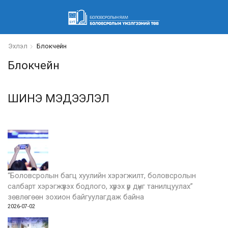
Эхлэл
Блокчейн
Блокчейн
ШИНЭ МЭДЭЭЛЭЛ
“Боловсролын багц хуулийн хэрэгжилт, боловсролын
салбарт хэрэгжүүлэх бодлого, хүрэх үр дүнг танилцуулах”
зөвлөгөөн зохион байгуулагдаж байна
2026-07-02