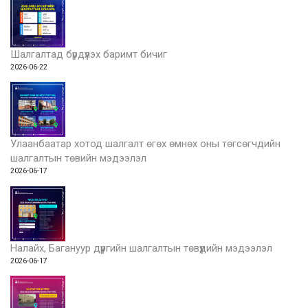
Шалгалтад бүрдүүлэх баримт бичиг
2026-06-22
Улаанбаатар хотод шалгалт өгөх өмнөх оны төгсөгчдийн
шалгалтын төвийн мэдээлэл
2026-06-17
Налайх, Багануур дүүргийн шалгалтын төвүүдийн мэдээлэл
2026-06-17