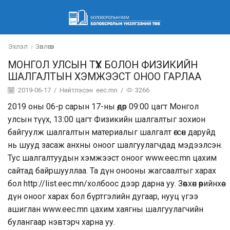
Эхлэл
Зөвлөгөөн
МОНГОЛ УЛСЫН ТҮҮХ БОЛОН ФИЗИКИЙН
ШАЛГАЛТЫН ХЭМЖЭЭСТ ОНОО ГАРЛАА
2019-06-17
/
Нийтлэсэн
eec.mn
/
3266
2019 оны 06-р сарын 17-ны өдөр 09:00 цагт Монгол
улсын түүх, 13:00 цагт Физикийн шалгалтыг зохион
байгуулж шалгалтын материалыг шалгалт өгсөн даруйд
нь шууд засаж анхны оноог шалгуулагчдад мэдээлсэн.
Тус шалгалтуудын хэмжээст оноог www.eec.mn цахим
сайтад байршууллаа. Та дүн онооны жагсаалтыг харах
бол
http://list.eec.mn/
холбоос дээр дарна уу. Зөвхөн өөрийнхөө
дүн оноог харах бол бүртгэлийн дугаар, нууц үгээ
ашиглан www.eec.mn цахим хаягны шалгуулагчийн
булангаар нэвтэрч харна уу.