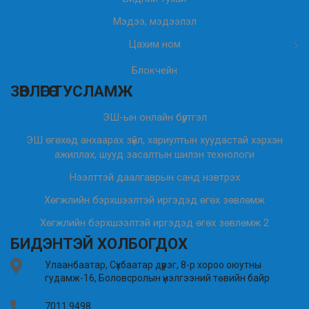
Мэдээ, мэдээлэл
Цахим ном
Блокчейн
ЗӨВЛӨГӨӨ ТУСЛАМЖ
ЭШ-ын онлайн бүртгэл
ЭШ өгөхөд анхаарах зүйл, хариултын хуудастай хэрхэн
ажиллах, шууд засалтын шилэн технологи
Нээлттэй даалгаврын санд нэвтрэх
Хөгжлийн бэрхшээлтэй иргэдэд өгөх зөвлөмж
Хөгжлийн бэрхшээлтэй иргэдэд өгөх зөвлөмж 2
БИДЭНТЭЙ ХОЛБОГДОХ
Улаанбаатар, Сүхбаатар дүүрэг, 8-р хороо оюутны
гудамж-16, Боловсролын үнэлгээний төвийн байр
7011 9498