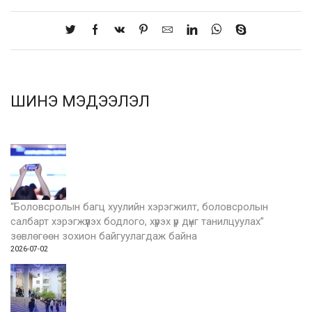
ШИНЭ МЭДЭЭЛЭЛ
“Боловсролын багц хуулийн хэрэгжилт, боловсролын
салбарт хэрэгжүүлэх бодлого, хүрэх үр дүнг танилцуулах”
зөвлөгөөн зохион байгуулагдаж байна
2026-07-02