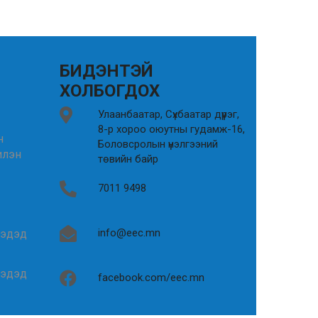
БИДЭНТЭЙ
ХОЛБОГДОХ
Улаанбаатар, Сүхбаатар дүүрэг,
8-р хороо оюутны гудамж-16,
н
Боловсролын үнэлгээний
илэн
төвийн байр
7011 9498
info@eec.mn
гэдэд
гэдэд
facebook.com/eec.mn