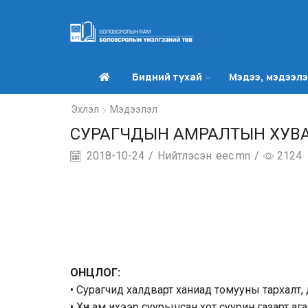
Бидний тухай
Мэдээ, мэдээл
Эхлэл
Мэдээлэл
СУРАГЧДЫН АМРАЛТЫН ХУВ
2018-10-24
/
Нийтлэсэн
eec.mn
/
2124
ОНЦЛОГ:
• Сурагчид халдварт ханиад томууны тархалт, 
• Хүн ам ихээр суурьшсан хот суурин газарт а