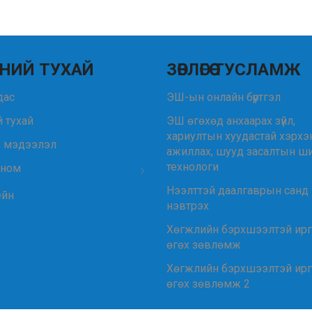
НИЙ ТУХАЙ
ЗӨВЛӨГӨӨ ТУСЛАМЖ
удас
ЭШ-ын онлайн бүртгэл
 тухай
ЭШ өгөхөд анхаарах зүйл,
хариултын хуудастай хэрхэ
, мэдээлэл
ажиллах, шууд засалтын ш
технологи
 ном
Нээлттэй даалгаврын санд
ейн
нэвтрэх
Хөгжлийн бэрхшээлтэй ир
өгөх зөвлөмж
Хөгжлийн бэрхшээлтэй ир
өгөх зөвлөмж 2