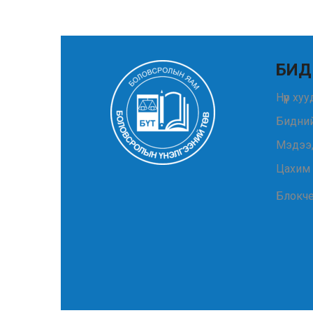
БИД
Нүүр ху
Бидний
Мэдээ
Цахим
Блокч