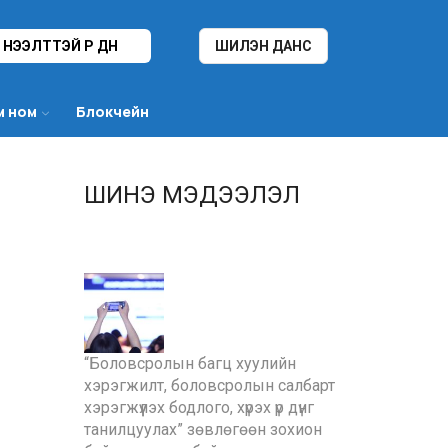
НЭЭЛТТЭЙ ҮР ДҮН
ШИЛЭН ДАНС
м ном
Блокчейн
ШИНЭ МЭДЭЭЛЭЛ
“Боловсролын багц хуулийн
хэрэгжилт, боловсролын салбарт
хэрэгжүүлэх бодлого, хүрэх үр дүнг
танилцуулах” зөвлөгөөн зохион