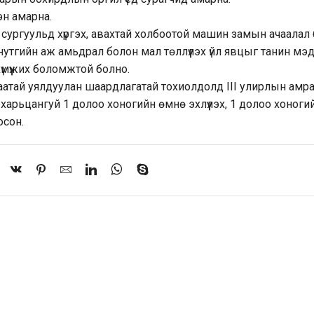
эн амарна.
ээ сургуульд хүргэх, авахтай холбоотой машин замын ачаалал 
нутгийн аж амьдрал болон мал төллүүлэх үйл явцыг танин мэд
үмүүжих боломжтой болно.
цаатай уялдуулан шаардлагатай тохиолдолд III улирлын амр
харьцангуй 1 долоо хоногийн өмнө эхлүүлэх, 1 долоо хоноги
осон.