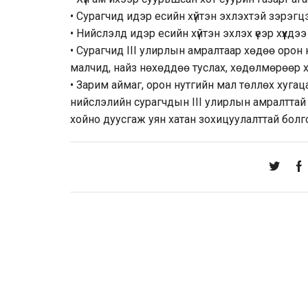
• Сурагчид идэр есийн хүйтэн эхлэхтэй зэрэгц
• Нийслэлд идэр есийн хүйтэн эхлэх үеэр хүүхд
• Сурагчид III улирлын амралтаар хөдөө орон 
малчид, найз нөхөддөө туслах, хөдөлмөрөөр х
• Зарим аймаг, орон нутгийн мал төллөх хуга
нийслэлийн сурагчдын III улирлын амралттай 
хойно дуусгаж уян хатан зохицуулалттай болг