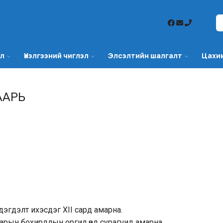
эл
Үнэлгээний чиглэл
Элсэлтийн шалгалт
Цахи
ААРЬ
дэгдэлт ихэсдэг XII сард амарна.
гаарын бохирдлын оргил үед сурагчид амарна.