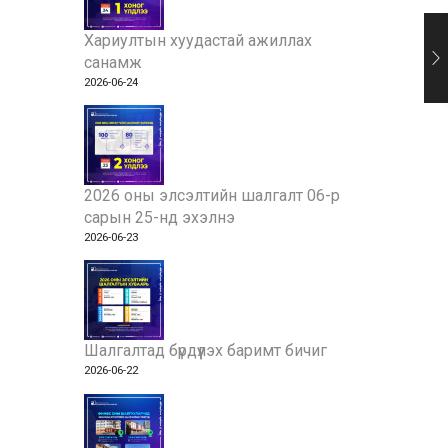
Хариултын хуудастай ажиллах
санамж
2026-06-24
2026 оны элсэлтийн шалгалт 06-р
сарын 25-нд эхэлнэ
2026-06-23
Шалгалтад бүрдүүлэх баримт бичиг
2026-06-22