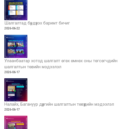
Шалгалтад бүрдүүлэх баримт бичиг
2026-06-22
Улаанбаатар хотод шалгалт өгөх өмнөх оны төгсөгчдийн
шалгалтын төвийн мэдээлэл
2026-06-17
Налайх, Багануур дүүргийн шалгалтын төвүүдийн мэдээлэл
2026-06-17