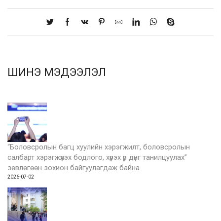
ШИНЭ МЭДЭЭЛЭЛ
“Боловсролын багц хуулийн хэрэгжилт, боловсролын
салбарт хэрэгжүүлэх бодлого, хүрэх үр дүнг танилцуулах”
зөвлөгөөн зохион байгуулагдаж байна
2026-07-02