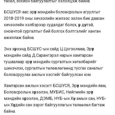
төсөл
, зохион байгуулалтыг хэлэлцэж байна.
БСШУСЯ-аас эрүүл мэндийн боловсролын агуулгыг
2018-2019 оны хичээлийн жилээс эхлэн бие даасан
хичээлийн хэлбэрээр судалдаг болох, үр дүнтэй,
оновчтой сургалтыг бий болгох бэлтгэлийг ханган
ажиллаж байна.
Энэ хүрээнд БСШУС-ын сайд Ц.Цогзолмаа, Эрүүл
мэндийн сайд Д.Сарангэрэл нарын хамтарсан
тушаалаар эрүүл мэндийн сургалтын хөтөлбөрийг
шинэчлэх, сургалтын төлөвлөгөөнд тусгах саналыг
боловсруулах ажлын хэсгийг байгуулсан юм.
Хамтарсан ажлын хэсэгт БСШУСЯ, Эрүүл мэндийн яам,
Боловсролын хүрээлэн, МУБИС, Нийгмийн эрүүл
мэндийн хүрээлэн, ДЭМБ, НҮБ-ын Хүн амын сан, НҮБ-
ын Хүүхдийн сан зэрэг байгууллагын төлөөлөл багтаж
байна.