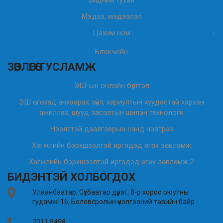
Мэдээ, мэдээлэл
Цахим ном
Блокчейн
ЗӨВЛӨГӨӨ ТУСЛАМЖ
ЭШ-ын онлайн бүртгэл
ЭШ өгөхөд анхаарах зүйл, хариултын хуудастай хэрхэн
ажиллах, шууд засалтын шилэн технологи
Нээлттэй даалгаврын санд нэвтрэх
Хөгжлийн бэрхшээлтэй иргэдэд өгөх зөвлөмж
Хөгжлийн бэрхшээлтэй иргэдэд өгөх зөвлөмж 2
БИДЭНТЭЙ ХОЛБОГДОХ
Улаанбаатар, Сүхбаатар дүүрэг, 8-р хороо оюутны
гудамж-16, Боловсролын үнэлгээний төвийн байр
7011 9498