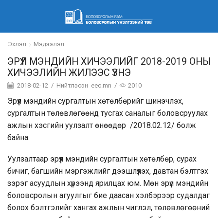
Эхлэл
Мэдээлэл
ЭРҮҮЛ МЭНДИЙН ХИЧЭЭЛИЙГ 2018-2019 ОНЫ
ХИЧЭЭЛИЙН ЖИЛЭЭС ҮЗНЭ
2018-02-12
/
Нийтлэсэн
eec.mn
/
2010
Эрүүл мэндийн сургалтын хөтөлбөрийг шинэчлэх,
сургалтын төлөвлөгөөнд тусгах саналыг боловсруулах
ажлын хэсгийн уулзалт өнөөдөр /2018.02.12/ болж
байна.
Уулзалтаар эрүүл мэндийн сургалтын хөтөлбөр, сурах
бичиг, багшийн мэргэжлийг дээшлүүлэх, давтан бэлтгэх
зэрэг асуудлын хүрээнд ярилцах юм. Мөн эрүүл мэндийн
боловсролын агуулгыг бие даасан хэлбэрээр судалдаг
болох бэлтгэлийг хангах ажлын чиглэл, төлөвлөгөөний