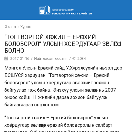
Эхлэл
Хурал
“ТОГТВОРТОЙ ХӨГЖИЛ – ЕРӨНХИЙ
БОЛОВСРОЛ” УЛСЫН ХОЁРДУГААР ЗӨВЛӨГӨӨН
БОЛНО
2017-01-16
/
Нийтлэсэн
eec.mn
/
2034
Монгол Улсын Ерөнхий сайд У.Хүрэлсүхийн ивээл дор
БСШУСЯ хариуцан “Тогтвортой хөгжил – Ерөнхий
боловсрол” улсын хоёрдугаар зөвлөгөөнийг зохион
байгуулах гэж байна. Энэхүү улсын зөвлөгөөн нь 2007
оноос хойш 11 жилийн дараа зохион байгуулж
байгаагаараа онцлог юм.
“Тогтвортой хөгжил – Ерөнхий боловсрол” улсын
хоёрдугаар зөвлөгөөнөөр ерөнхий боловсролын салбарт