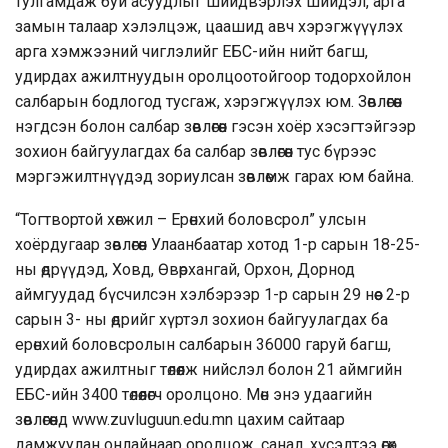
тулгамдаж буй асуудлыг шийдвэрлэх шийдэл, арга
замын талаар хэлэлцэж, цаашид авч хэрэгжүүүлэх
арга хэмжээний чиглэлийг ЕБС-ийн нийт багш,
удирдах ажилтнуудын оролцоотойгоор тодорхойлон
салбарын бодлогод тусгаж, хэрэгжүүлэх юм. Зөвлөгөөн
нэгдсэн болон салбар зөвлөгөөн гэсэн хоёр хэсэгтэйгээр
зохион байгуулагдах ба салбар зөвлөгөөн тус бүрээс
мэргэжилтнүүдэд зориулсан зөвлөмж гарах юм байна.
“Тогтвортой хөгжил – Ерөнхий боловсрол” улсын
хоёрдугаар зөвлөгөөн Улаанбаатар хотод 1-р сарын 18-25-
ны өдрүүдэд, Ховд, Өвөрхангай, Орхон, Дорнод
аймгуудад бүсчилсэн хэлбэрээр 1-р сарын 29 нөөс 2-р
сарын 3- ны өдрийг хүртэл зохион байгуулагдах ба
ерөнхий боловсролын салбарын 36000 гаруй багш,
удирдах ажилтныг төлөөлж нийслэл болон 21 аймгийн
ЕБС-ийн 3400 төлөөлөгч оролцоно. Мөн энэ удаагийн
зөвлөгөөнд
www.zuvluguun.edu.mn
цахим сайтаар
дамжуулан онлайнаар оролцож, санал, хүсэлтээ өгөх