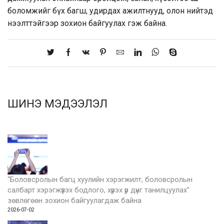
боломжийг бүх багш, удирдах ажилтнууд, олон нийтэд
нээлттэйгээр зохион байгуулах гэж байна.
ШИНЭ МЭДЭЭЛЭЛ
“Боловсролын багц хуулийн хэрэгжилт, боловсролын
салбарт хэрэгжүүлэх бодлого, хүрэх үр дүнг танилцуулах”
зөвлөгөөн зохион байгуулагдаж байна
2026-07-02