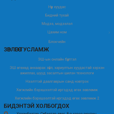
Нүүр хуудас
Бидний тухай
Мэдээ, мэдээлэл
Цахим ном
Блокчейн
ЗӨВЛӨГӨӨ ТУСЛАМЖ
ЭШ-ын онлайн бүртгэл
ЭШ өгөхөд анхаарах зүйл, хариултын хуудастай хэрхэн
ажиллах, шууд засалтын шилэн технологи
Нээлттэй даалгаврын санд нэвтрэх
Хөгжлийн бэрхшээлтэй иргэдэд өгөх зөвлөмж
Хөгжлийн бэрхшээлтэй иргэдэд өгөх зөвлөмж 2
БИДЭНТЭЙ ХОЛБОГДОХ
Улаанбаатар, Сүхбаатар дүүрэг, 8-р хороо оюутны