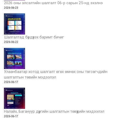
2026 оны элсэлтийн шалгалт 06-р сарын 25-нд эхэлнэ
2026-06-23
Шалгалтад бүрдүүлэх баримт бичиг
2026-06-22
Улаанбаатар хотод шалгалт өгөх өмнөх оны төгсөгчдийн
шалгалтын төвийн мэдээлэл
2026-06-17
Налайх, Багануур дүүргийн шалгалтын төвүүдийн мэдээлэл
2026-06-17