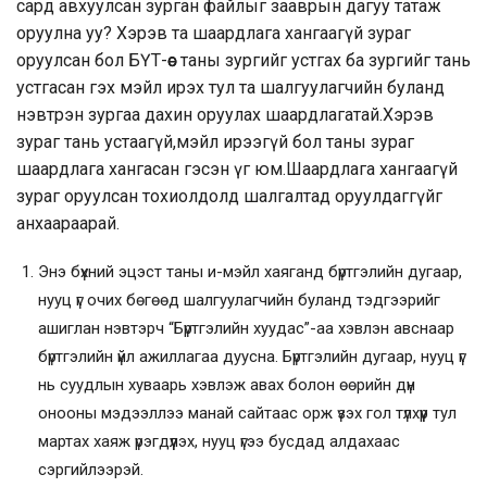
сард авхуулсан зурган файлыг зааврын дагуу татаж
оруулна уу? Хэрэв та шаардлага хангаагүй зураг
оруулсан бол БҮТ-өөс таны зургийг устгах ба зургийг тань
устгасан гэх мэйл ирэх тул та шалгуулагчийн буланд
нэвтрэн зургаа дахин оруулах шаардлагатай.Хэрэв
зураг тань устаагүй,мэйл ирээгүй бол таны зураг
шаардлага хангасан гэсэн үг юм.Шаардлага хангаагүй
зураг оруулсан тохиолдолд шалгалтад оруулдаггүйг
анхаараарай.
Энэ бүхний эцэст таны и-мэйл хаяганд бүртгэлийн дугаар,
нууц үг очих бөгөөд шалгуулагчийн буланд тэдгээрийг
ашиглан нэвтэрч “Бүртгэлийн хуудас”-аа хэвлэн авснаар
бүртгэлийн үйл ажиллагаа дуусна. Бүртгэлийн дугаар, нууц үг
нь суудлын хуваарь хэвлэж авах болон өөрийн дүн
онооны мэдээллээ манай сайтаас орж үзэх гол түлхүүр тул
мартах хаяж үрэгдүүлэх, нууц үгээ бусдад алдахаас
сэргийлээрэй.