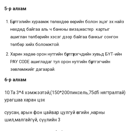
5-р алхам
Бүртгэлийн хураамж төлөхдөө өөрийн болон эцэг эх найз
нөхдөд байгаа аль ч банкны виза,мастер картыг
ашиглан төлбөрийн хэсэг дээр байгаа банкыг сонгон
төлбөр хийх боломжтой.
Харин хөдөө орон нутгийн бүртгүүлэгчдийн хувьд БҮТ-ийн
PAY CODE ашигладаг тул орон нутгийн бүртгэгчийн
зөвлөмжийг дагаарай.
6-р алхам
10.Та 3*4 хэмжээтэй,(150*200пиксель,75dfi нягтралтай)
урагшаа харан цэх
суусан, арын фон цайвар цулгуй өнгийн ,нарны
шил,малгайгүй, сүүлийн 3