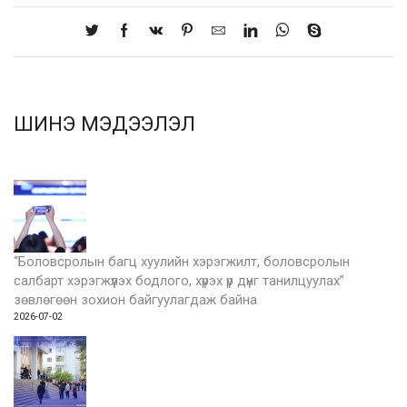
ШИНЭ МЭДЭЭЛЭЛ
“Боловсролын багц хуулийн хэрэгжилт, боловсролын
салбарт хэрэгжүүлэх бодлого, хүрэх үр дүнг танилцуулах”
зөвлөгөөн зохион байгуулагдаж байна
2026-07-02