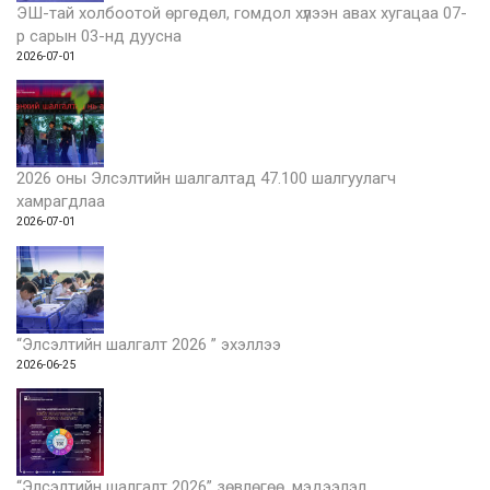
ЭШ-тай холбоотой өргөдөл, гомдол хүлээн авах хугацаа 07-
р сарын 03-нд дуусна
2026-07-01
2026 оны Элсэлтийн шалгалтад 47.100 шалгуулагч
хамрагдлаа
2026-07-01
“Элсэлтийн шалгалт 2026 ” эхэллээ
2026-06-25
“Элсэлтийн шалгалт 2026” зөвлөгөө, мэдээлэл