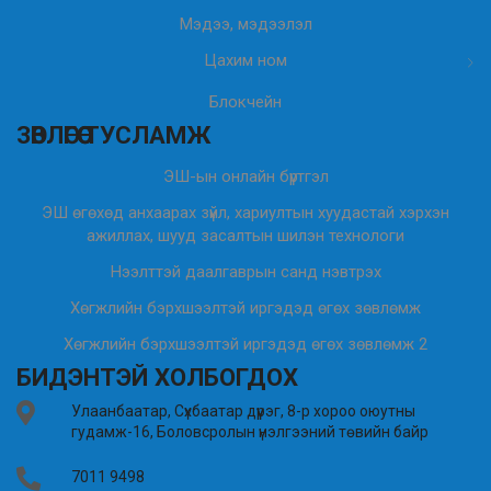
Мэдээ, мэдээлэл
Цахим ном
Блокчейн
ЗӨВЛӨГӨӨ ТУСЛАМЖ
ЭШ-ын онлайн бүртгэл
ЭШ өгөхөд анхаарах зүйл, хариултын хуудастай хэрхэн
ажиллах, шууд засалтын шилэн технологи
Нээлттэй даалгаврын санд нэвтрэх
Хөгжлийн бэрхшээлтэй иргэдэд өгөх зөвлөмж
Хөгжлийн бэрхшээлтэй иргэдэд өгөх зөвлөмж 2
БИДЭНТЭЙ ХОЛБОГДОХ
Улаанбаатар, Сүхбаатар дүүрэг, 8-р хороо оюутны
гудамж-16, Боловсролын үнэлгээний төвийн байр
7011 9498