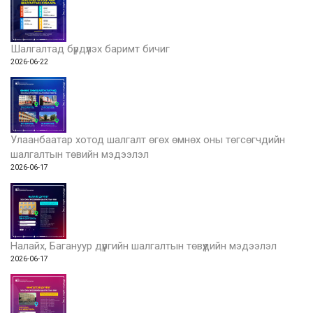
Шалгалтад бүрдүүлэх баримт бичиг
2026-06-22
Улаанбаатар хотод шалгалт өгөх өмнөх оны төгсөгчдийн
шалгалтын төвийн мэдээлэл
2026-06-17
Налайх, Багануур дүүргийн шалгалтын төвүүдийн мэдээлэл
2026-06-17