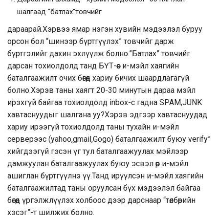
шалгаад “батлах”товчийг
дараарай.Хэрвээ ямар нэгэн хувийн мэдээлэл буруу
орсон бол “шинээр бүртгүүлэх” товчийг дарж
бүртгэлийг дахин эхлүүлж болно.”Батлах” товчийг
дарсан тохиолдолд танд БҮТ-өөс и-мэйл хаягийн
баталгаажилт очих бөгөөд хариу бичих шаардлагагүй
болно.Хэрэв таны хаягт 20-30 минутын дараа мэйл
ирэхгүй байгаа тохиолдолд inbox-с гадна SPAM,JUNK
хавтаснуудыг шалгана уу?Хэрэв эдгээр хавтаснуудад
хариу ирээгүй тохиолдолд таны тухайн и-мэйл
серверээс (yahoo,gmail,Gogo) баталгаажилт буюу verify”
хийгдээгүй гэсэн үг тул баталгаажуулах мэйлээр
дамжуулан баталгаажуулах буюу эсвэл өөр и-мэйл
ашиглан бүртгүүлнэ үү.Танд ирүүлсэн и-мэйл хаягийн
баталгаажилтад таны оруулсан бүх мэдээлэл байгаа
бөгөөд үргэлжлүүлэх холбоос дээр дарснаар “төлбөрийн
хэсэг”-т шилжих болно.