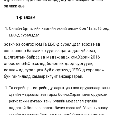
зөвлөмж өгье.
1-р алхам
Онлайн бүртгэлийн хамгийн эхний алхам бол “Та 2016 онд
ЕБС-д суралцдаг
эсэх”-ээ сонгох юм.Та ЕБС-д суралцдаг эсэхээ зөв
сонгосноор батламж хуудсаа цаг алдалгүй авах,
шалгалтын байраа зөв мэдэж авах юм.Харин 2016
оноос өмнө ЕБС төгсөгчид болон их дээд сургууль,
коллежид суралцаж буй оюутнууд “ЕБС-д суралцаж
буй ”ангилалд хамаарахгүйг анхаараарай.
Та өөрийн регистрийн дугаарыг үнэн зөв оруулснаар таны
хувийн мэдээлэл зөв гарах болно.Хэрэв таны оруулсан
регистрийн дугаар, таны хувийн мэдээлэл үг үсгийн
алдаатай бол засварлаж бичих хэрэгтэй. Учир нь энэхүү
хувийн мэдээлэл “Батламж хуудас” болон шалгалтын