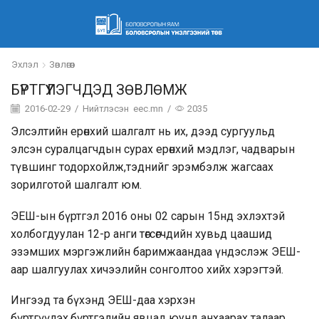
Эхлэл
Зөвлөгөөн
БҮРТГҮҮЛЭГЧДЭД ЗӨВЛӨМЖ
2016-02-29
/
Нийтлэсэн
eec.mn
/
2035
Элсэлтийн ерөнхий шалгалт нь их, дээд сургуульд
элсэн суралцагчдын сурах ерөнхий мэдлэг, чадварын
түвшинг тодорхойлж,тэднийг эрэмбэлж жагсаах
зорилготой шалгалт юм.
ЭЕШ-ын бүртгэл 2016 оны 02 сарын 15нд эхлэхтэй
холбогдуулан 12-р анги төгсөгчдийн хувьд цаашид
эзэмших мэргэжлийн баримжаандаа үндэслэж ЭЕШ-
аар шалгуулах хичээлийн сонголтоо хийх хэрэгтэй.
Ингээд та бүхэнд ЭЕШ-даа хэрхэн
бүртгүүлэх,бүртгэлийн явцад юунд анхаарах талаар