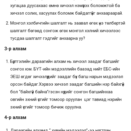
хугацаа дуусахаас өмнө хичээл нэмүүлэх боломжтой ба
хичээл солих, хасуулах боломж байдаггүйг анхаараарай.
Монгол хэлбичгийн шалгалт нь заавал өгөх үнэ төлбөртэй
шалгалт бөгөөд сонгож өгөх монгол хэлний хичээлээс
тусдаа шалгалт гэдгийг анхаарна уу?
3-р алхам
Бүртгэлийн дараагийн алхам нь хичээл заадаг багшийг
сонгох юм. БҮТ-ийн мэдээллийн баазад нийт ЕБС-ийн
ЭЕШ өгдөг хичээлүүдийг заадаг бүх багш нарын мэдээлэл
орсон байдаг.Хэрвээ хичээл заадаг багшийн нэр байхгүй
бол “байхгүй байна”гэсэн нүдийг сонгон багшийнхаа
овгийн эхний үсгийг томоор оруулан цэг тавиад нэрийн
эхний үсгийг томоор бичиж оруулна.
4-р алхам
Дараагийн алхамд “ хувийн мэдээлэл”-ээ нягтлан