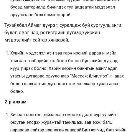
бусад материалд бичигдэх тул алдаатай мэдээлэл
оруулахаас болгоомжлоорой.
Тухайлбал:Аймаг дүүрэг, суралцаж буй сургууль,анги
бүлэг, овог нэр, регистрийн дугаар,хүйсийн
мэдээллийг сайтар хянаарай.
Хувийн мэдээлэл үнэн зөв гарч ирсний дараа и-мэйл
хаягаар төлбөрийн холбоос болон бүртгэлийн дугаар,
нууц үг ирэх болно. Харин өөрийн байнгын ашигладаг
утасны дугаараа оруулснаар “Мессеж үйлчилгээ”-г авах
болон шалгалтын дүн оноогоо мессежээр хүлээн авах
болно.
2-р алхам
Хичээл сонголт хийхээсээ өмнө их дээд сургуулийн
оюутан элсүүлэх журамтай танилцаж, аав ээж, багш
нараасаа сайтар зөвлөгөө аваарай.Бүртгүүлэгчид бүртгэлийн